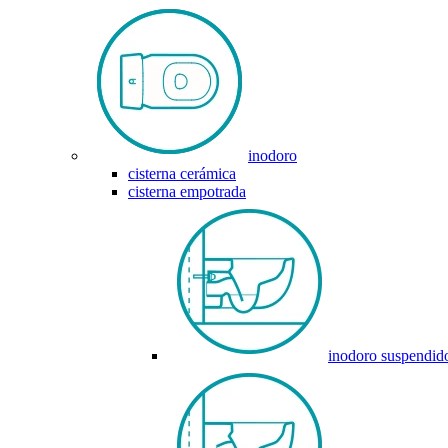
inodoro
cisterna cerámica
cisterna empotrada
inodoro suspendid