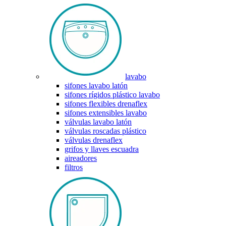
lavabo
sifones lavabo latón
sifones rígidos plástico lavabo
sifones flexibles drenaflex
sifones extensibles lavabo
válvulas lavabo latón
válvulas roscadas plástico
válvulas drenaflex
grifos y llaves escuadra
aireadores
filtros