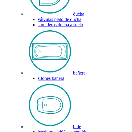
ducha
válvulas plato de ducha
sumideros ducha a suelo
bañera
sifones bañera
bidé
bastidores bidé suspendido