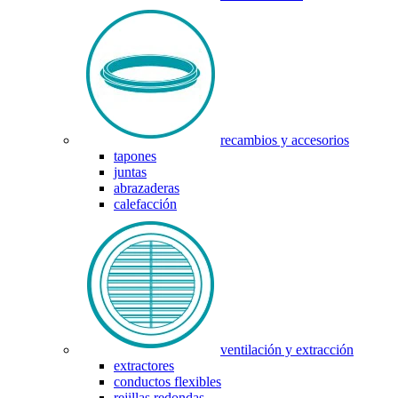
recambios y accesorios
tapones
juntas
abrazaderas
calefacción
ventilación y extracción
extractores
conductos flexibles
rejillas redondas