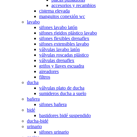
accesorios y recambios
cisterna elevada
manguitos conexión wc
lavabo
sifones lavabo latón
sifones rígidos plástico lavabo
sifones flexibles drenaflex
sifones extensibles lavabo
válvulas lavabo latón
válvulas roscadas plástico
válvulas drenaflex
grifos y llaves escuadra
aireadores
filtros
ducha
válvulas plato de ducha
sumideros ducha a suelo
bañera
sifones bañera
bidé
bastidores bidé suspendido
ducha-bidé
urinario
sifones urinario