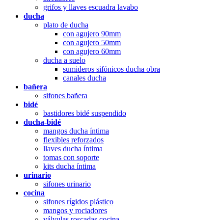
grifos y llaves escuadra lavabo
ducha
plato de ducha
con agujero 90mm
con agujero 50mm
con agujero 60mm
ducha a suelo
sumideros sifónicos ducha obra
canales ducha
bañera
sifones bañera
bidé
bastidores bidé suspendido
ducha-bidé
mangos ducha íntima
flexibles reforzados
llaves ducha íntima
tomas con soporte
kits ducha íntima
urinario
sifones urinario
cocina
sifones rígidos plástico
mangos y rociadores
válvulas roscadas cocina