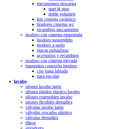
mecanismos descarga
start & stop
doble volumen
kits cisterna cerámica
tiradores cisterna wc
recambios mecanismos
inodoro con cisterna empotrada
inodoro suspendido
inodoro a suelo
placas pulsadoras
accesorios y recambios
inodoro con cisterna elevada
manguitos conexión inodoro
con junta labiada
para encolar
lavabo
sifones lavabo latón
sifones rígidos plástico lavabo
sifones extensibles lavabo
sifones flexibles drenaflex
válvulas lavabo latón
válvulas roscadas plástico
válvulas drenaflex
filtros
aireadores