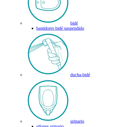
bidé
bastidores bidé suspendido
ducha-bidé
urinario
sifones urinario