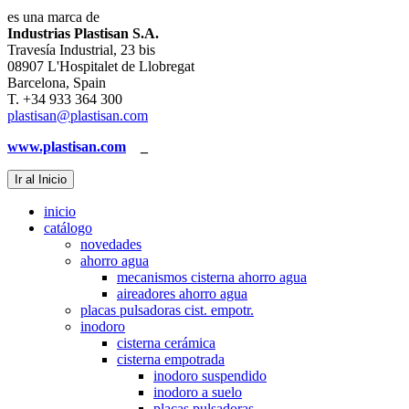
es una marca de
Industrias Plastisan S.A.
Travesía Industrial, 23 bis
08907 L'Hospitalet de Llobregat
Barcelona, Spain
T. +34 933 364 300
plastisan@plastisan.com
www.plastisan.com
_
Ir al Inicio
inicio
catálogo
novedades
ahorro agua
mecanismos cisterna ahorro agua
aireadores ahorro agua
placas pulsadoras cist. empotr.
inodoro
cisterna cerámica
cisterna empotrada
inodoro suspendido
inodoro a suelo
placas pulsadoras