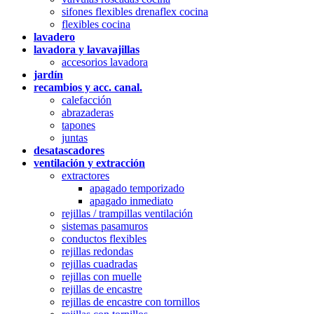
sifones flexibles drenaflex cocina
flexibles cocina
lavadero
lavadora y lavavajillas
accesorios lavadora
jardín
recambios y acc. canal.
calefacción
abrazaderas
tapones
juntas
desatascadores
ventilación y extracción
extractores
apagado temporizado
apagado inmediato
rejillas / trampillas ventilación
sistemas pasamuros
conductos flexibles
rejillas redondas
rejillas cuadradas
rejillas con muelle
rejillas de encastre
rejillas de encastre con tornillos