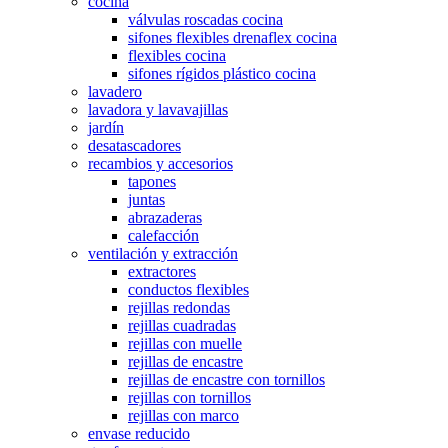
cocina
válvulas roscadas cocina
sifones flexibles drenaflex cocina
flexibles cocina
sifones rígidos plástico cocina
lavadero
lavadora y lavavajillas
jardín
desatascadores
recambios y accesorios
tapones
juntas
abrazaderas
calefacción
ventilación y extracción
extractores
conductos flexibles
rejillas redondas
rejillas cuadradas
rejillas con muelle
rejillas de encastre
rejillas de encastre con tornillos
rejillas con tornillos
rejillas con marco
envase reducido