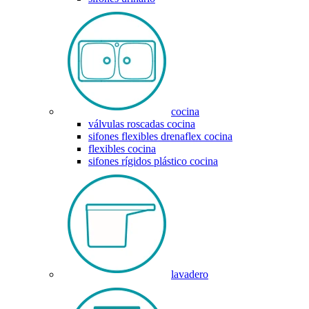
cocina
válvulas roscadas cocina
sifones flexibles drenaflex cocina
flexibles cocina
sifones rígidos plástico cocina
lavadero