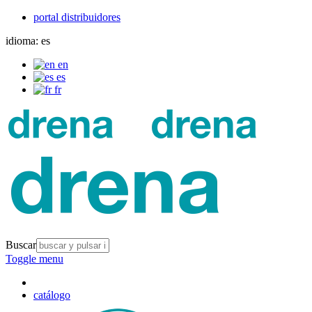
portal distribuidores
idioma:
es
en
es
fr
Buscar
Toggle menu
catálogo