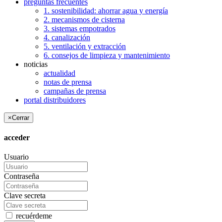
preguntas frecuentes
1. sostenibilidad: ahorrar agua y energía
2. mecanismos de cisterna
3. sistemas empotrados
4. canalización
5. ventilación y extracción
6. consejos de limpieza y mantenimiento
noticias
actualidad
notas de prensa
campañas de prensa
portal distribuidores
×
Cerrar
acceder
Usuario
Contraseña
Clave secreta
recuérdeme