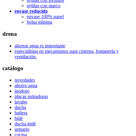
rejillas con tornillos
rejillas con marco
envase reducido
envase 100% papel
bolsa mínima
drena
ahorrar agua es importante
especialistas en mecanismos para cisterna, fontanería y
ventilación.
catálogo
novedades
ahorro agua
inodoro
placas pulsadoras
lavabo
ducha
bañera
bidé
ducha-bidé
urinario
cocina