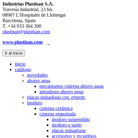
Industrias Plastisan S.A.
Travesía Industrial, 23 bis
08907 L'Hospitalet de Llobregat
Barcelona, Spain
T. +34 933 364 300
plastisan@plastisan.com
www.plastisan.com
_
Ir al Inicio
inicio
catálogo
novedades
ahorro agua
mecanismos cisterna ahorro agua
aireadores ahorro agua
placas pulsadoras cist. empotr.
inodoro
cisterna cerámica
cisterna empotrada
inodoro suspendido
inodoro a suelo
placas pulsadoras
accesorios y recambios