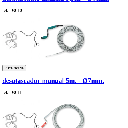
ref.: 99010
vista rápida
desatascador manual
5m. - Ø7mm.
ref.: 99011