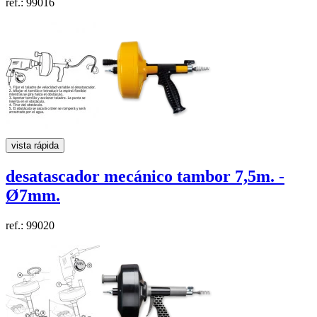
ref.: 99016
vista rápida
desatascador mecánico tambor
7,5m. -
Ø7mm.
ref.: 99020