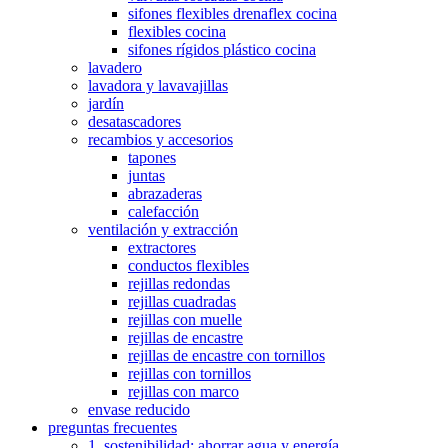
sifones flexibles drenaflex cocina
flexibles cocina
sifones rígidos plástico cocina
lavadero
lavadora y lavavajillas
jardín
desatascadores
recambios y accesorios
tapones
juntas
abrazaderas
calefacción
ventilación y extracción
extractores
conductos flexibles
rejillas redondas
rejillas cuadradas
rejillas con muelle
rejillas de encastre
rejillas de encastre con tornillos
rejillas con tornillos
rejillas con marco
envase reducido
preguntas frecuentes
1. sostenibilidad: ahorrar agua y energía