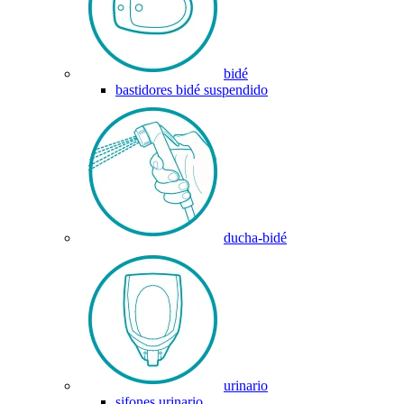
bidé
bastidores bidé suspendido
ducha-bidé
urinario
sifones urinario