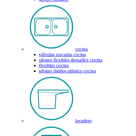
cocina
válvulas roscadas cocina
sifones flexibles drenaflex cocina
flexibles cocina
sifones rígidos plástico cocina
lavadero