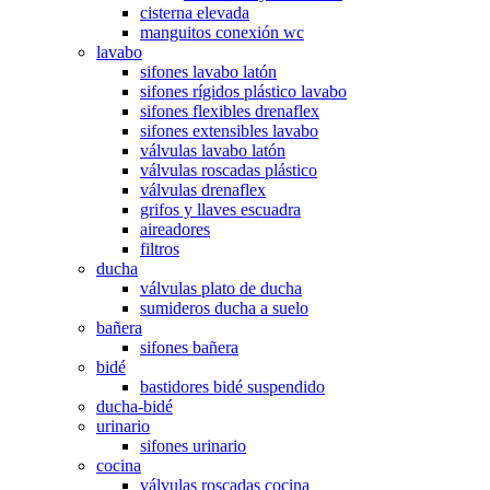
cisterna elevada
manguitos conexión wc
lavabo
sifones lavabo latón
sifones rígidos plástico lavabo
sifones flexibles drenaflex
sifones extensibles lavabo
válvulas lavabo latón
válvulas roscadas plástico
válvulas drenaflex
grifos y llaves escuadra
aireadores
filtros
ducha
válvulas plato de ducha
sumideros ducha a suelo
bañera
sifones bañera
bidé
bastidores bidé suspendido
ducha-bidé
urinario
sifones urinario
cocina
válvulas roscadas cocina