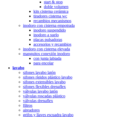
start & stop
doble volumen
kits cisterna cerámica
tiradores cisterna wc
recambios mecanismos
inodoro con cisterna empotrada
inodoro suspendido
inodoro a suelo
placas pulsadoras
accesorios y recambios
inodoro con cisterna elevada
manguitos conexión inodoro
con junta labiada
para encolar
lavabo
sifones lavabo latón
sifones rígidos plástico lavabo
sifones extensibles lavabo
sifones flexibles drenaflex
válvulas lavabo latón
válvulas roscadas plástico
válvulas drenaflex
filtros
aireadores
grifos y llaves escuadra lavabo