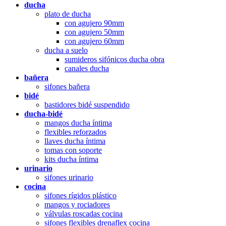
ducha
plato de ducha
con agujero 90mm
con agujero 50mm
con agujero 60mm
ducha a suelo
sumideros sifónicos ducha obra
canales ducha
bañera
sifones bañera
bidé
bastidores bidé suspendido
ducha-bidé
mangos ducha íntima
flexibles reforzados
llaves ducha íntima
tomas con soporte
kits ducha íntima
urinario
sifones urinario
cocina
sifones rígidos plástico
mangos y rociadores
válvulas roscadas cocina
sifones flexibles drenaflex cocina