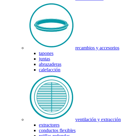
recambios y accesorios
tapones
juntas
abrazaderas
calefacción
ventilación y extracción
extractores
conductos flexibles
rejillas redondas