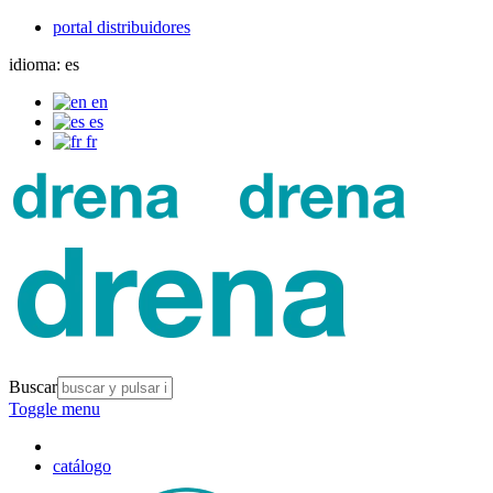
portal distribuidores
idioma:
es
en
es
fr
Buscar
Toggle menu
catálogo