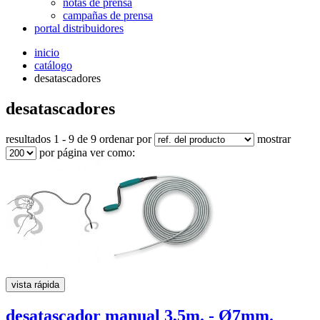
notas de prensa
campañas de prensa
portal distribuidores
inicio
catálogo
desatascadores
desatascadores
resultados 1 - 9 de 9
ordenar por
mostrar
por página
ver como:
vista rápida
desatascador manual
3,5m. - Ø7mm.