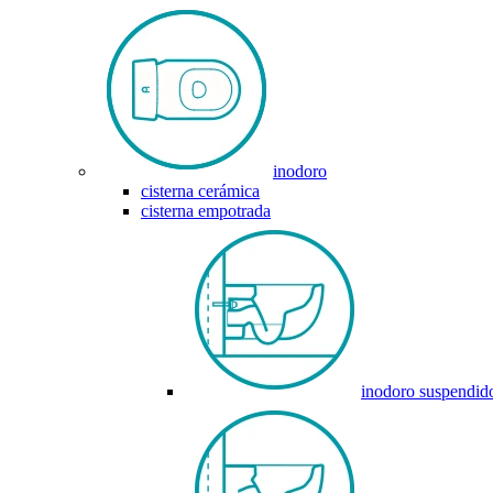
inodoro
cisterna cerámica
cisterna empotrada
inodoro suspendid