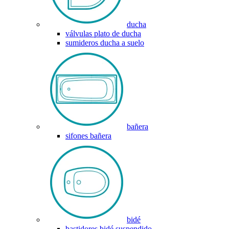
ducha
válvulas plato de ducha
sumideros ducha a suelo
bañera
sifones bañera
bidé
bastidores bidé suspendido