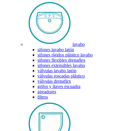
lavabo
sifones lavabo latón
sifones rígidos plástico lavabo
sifones flexibles drenaflex
sifones extensibles lavabo
válvulas lavabo latón
válvulas roscadas plástico
válvulas drenaflex
grifos y llaves escuadra
aireadores
filtros