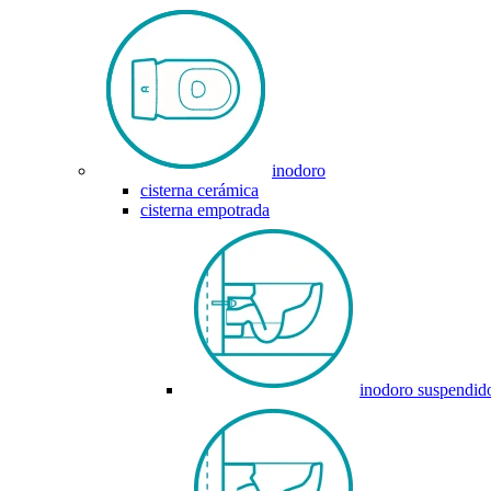
inodoro
cisterna cerámica
cisterna empotrada
inodoro suspendid