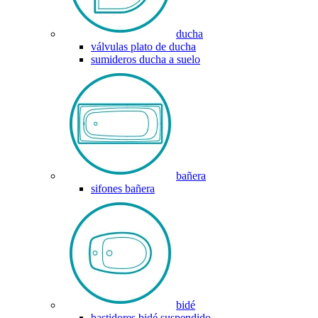
ducha
válvulas plato de ducha
sumideros ducha a suelo
bañera
sifones bañera
bidé
bastidores bidé suspendido