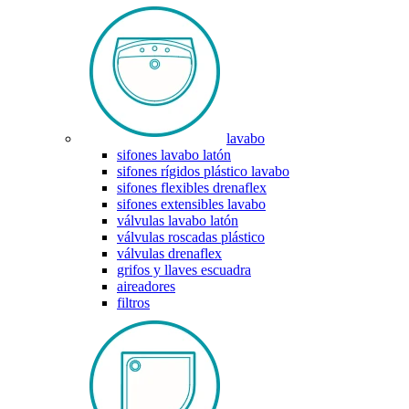
lavabo
sifones lavabo latón
sifones rígidos plástico lavabo
sifones flexibles drenaflex
sifones extensibles lavabo
válvulas lavabo latón
válvulas roscadas plástico
válvulas drenaflex
grifos y llaves escuadra
aireadores
filtros