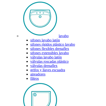
lavabo
sifones lavabo latón
sifones rígidos plástico lavabo
sifones flexibles drenaflex
sifones extensibles lavabo
válvulas lavabo latón
válvulas roscadas plástico
válvulas drenaflex
grifos y llaves escuadra
aireadores
filtros