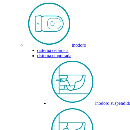
inodoro
cisterna cerámica
cisterna empotrada
inodoro suspendid