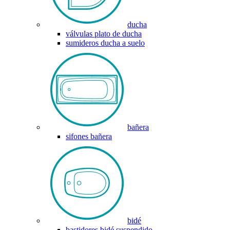
ducha
válvulas plato de ducha
sumideros ducha a suelo
bañera
sifones bañera
bidé
bastidores bidé suspendido