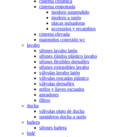
cisterna cerámica
cisterna empotrada
inodoro suspendido
inodoro a suelo
placas pulsadoras
accesorios y recambios
cisterna elevada
manguitos conexión wc
lavabo
sifones lavabo latón
sifones rígidos plástico lavabo
sifones flexibles drenaflex
sifones extensibles lavabo
válvulas lavabo latón
válvulas roscadas plástico
válvulas drenaflex
grifos y llaves escuadra
aireadores
filtros
ducha
válvulas plato de ducha
sumideros ducha a suelo
bañera
sifones bañera
bidé