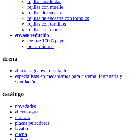
rejillas cuadradas
rejillas con muelle
rejillas de encastre
rejillas de encastre con tornillos
rejillas con tornillos
rejillas con marco
envase reducido
envase 100% papel
bolsa mínima
drena
ahorrar agua es importante
especialistas en mecanismos para cisterna, fontanería y
ventilación.
catálogo
novedades
ahorro agua
inodoro
placas pulsadoras
lavabo
ducha
bañera