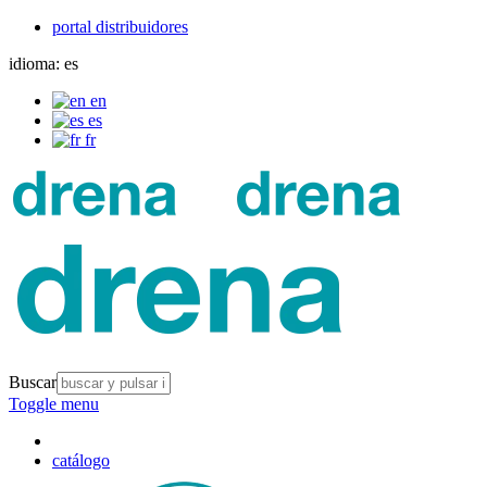
portal distribuidores
idioma:
es
en
es
fr
Buscar
Toggle menu
catálogo