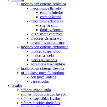
inodoro con cisterna cerámica
mecanismos llenado
entrada inferior
entrada lateral
mecanismos descarga
start & stop
doble volumen
kits cisterna cerámica
tiradores cisterna wc
recambios mecanismos
inodoro con cisterna empotrada
inodoro suspendido
inodoro a suelo
placas pulsadoras
accesorios y recambios
inodoro con cisterna elevada
manguitos conexión inodoro
con junta labiada
para encolar
lavabo
sifones lavabo latón
sifones rígidos plástico lavabo
sifones extensibles lavabo
sifones flexibles drenaflex