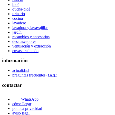
bidé
ducha-bidé
urinario
cocina
lavadero
lavadora y lavavajillas
jardín
recambios y accesorios
desatascadores
ventilación y extracción
envase reducido
información
actualidad
preguntas frecuentes (f.a.q.)
contactar
WhatsApp
cómo llegar
política privacidad
aviso legal