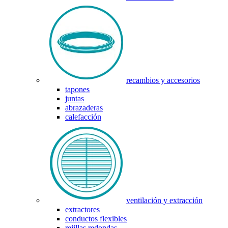
recambios y accesorios
tapones
juntas
abrazaderas
calefacción
ventilación y extracción
extractores
conductos flexibles
rejillas redondas