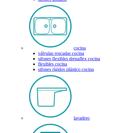
cocina
válvulas roscadas cocina
sifones flexibles drenaflex cocina
flexibles cocina
sifones rígidos plástico cocina
lavadero