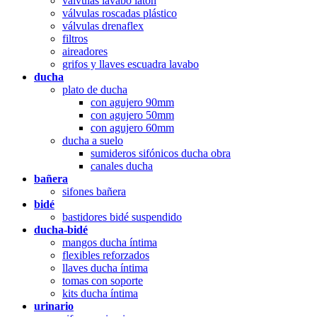
válvulas lavabo latón
válvulas roscadas plástico
válvulas drenaflex
filtros
aireadores
grifos y llaves escuadra lavabo
ducha
plato de ducha
con agujero 90mm
con agujero 50mm
con agujero 60mm
ducha a suelo
sumideros sifónicos ducha obra
canales ducha
bañera
sifones bañera
bidé
bastidores bidé suspendido
ducha-bidé
mangos ducha íntima
flexibles reforzados
llaves ducha íntima
tomas con soporte
kits ducha íntima
urinario