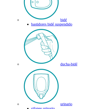
bidé
bastidores bidé suspendido
ducha-bidé
urinario
sifones urinario