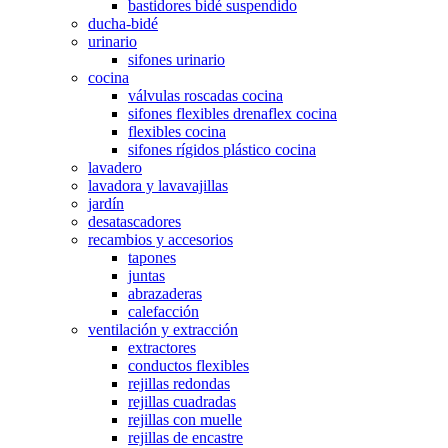
bastidores bidé suspendido
ducha-bidé
urinario
sifones urinario
cocina
válvulas roscadas cocina
sifones flexibles drenaflex cocina
flexibles cocina
sifones rígidos plástico cocina
lavadero
lavadora y lavavajillas
jardín
desatascadores
recambios y accesorios
tapones
juntas
abrazaderas
calefacción
ventilación y extracción
extractores
conductos flexibles
rejillas redondas
rejillas cuadradas
rejillas con muelle
rejillas de encastre