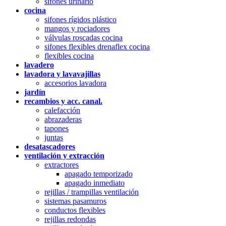
sifones urinario
cocina
sifones rígidos plástico
mangos y rociadores
válvulas roscadas cocina
sifones flexibles drenaflex cocina
flexibles cocina
lavadero
lavadora y lavavajillas
accesorios lavadora
jardín
recambios y acc. canal.
calefacción
abrazaderas
tapones
juntas
desatascadores
ventilación y extracción
extractores
apagado temporizado
apagado inmediato
rejillas / trampillas ventilación
sistemas pasamuros
conductos flexibles
rejillas redondas