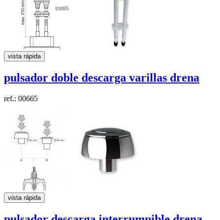
vista rápida
pulsador doble descarga varillas
drena
ref.: 00665
vista rápida
pulsador descarga interrumpible
drena