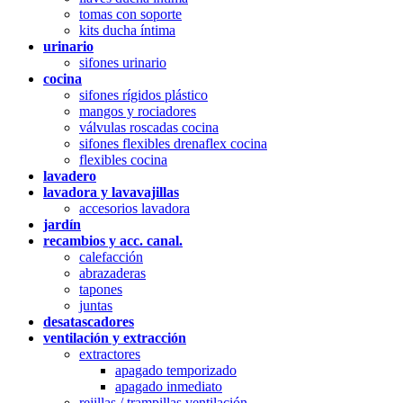
tomas con soporte
kits ducha íntima
urinario
sifones urinario
cocina
sifones rígidos plástico
mangos y rociadores
válvulas roscadas cocina
sifones flexibles drenaflex cocina
flexibles cocina
lavadero
lavadora y lavavajillas
accesorios lavadora
jardín
recambios y acc. canal.
calefacción
abrazaderas
tapones
juntas
desatascadores
ventilación y extracción
extractores
apagado temporizado
apagado inmediato
rejillas / trampillas ventilación