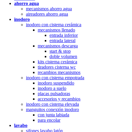
ahorro agua
mecanismos ahorro agua
aireadores ahorro agua
inodoro
inodoro con cisterna cerámica
mecanismos llenado
entrada inferior
entrada lateral
mecanismos descarga
start & stop
doble volumen
kits cisterna cerámica
tiradores cisterna wc
recambios mecanismos
inodoro con cisterna empotrada
inodoro suspendido
inodoro a suelo
placas pulsadoras
accesorios y recambios
inodoro con cisterna elevada
manguitos conexión inodoro
con junta labiada
para encolar
lavabo
sifones lavabo latón