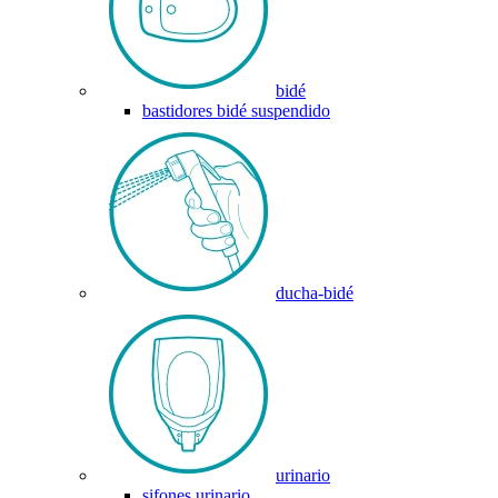
bidé
bastidores bidé suspendido
ducha-bidé
urinario
sifones urinario