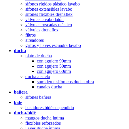
sifones rígidos plástico lavabo
sifones extensibles lavabo
sifones flexibles drenaflex
válvulas lavabo latón
válvulas roscadas plástico
válvulas drenaflex
filtros
aireadores
grifos y llaves escuadra lavabo
ducha
plato de ducha
con agujero 90mm
con agujero 50mm
con agujero 60mm
ducha a suelo
sumideros sifónicos ducha obra
canales ducha
bañera
sifones bañera
bidé
bastidores bidé suspendido
ducha-bidé
mangos ducha íntima
flexibles reforzados
llaves ducha íntima