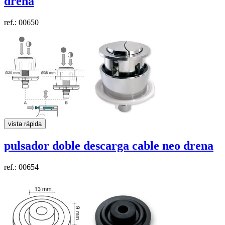
drena
ref.: 00650
vista rápida
pulsador doble descarga cable neo
drena
ref.: 00654