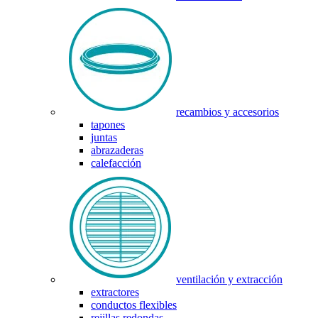
recambios y accesorios
tapones
juntas
abrazaderas
calefacción
ventilación y extracción
extractores
conductos flexibles
rejillas redondas