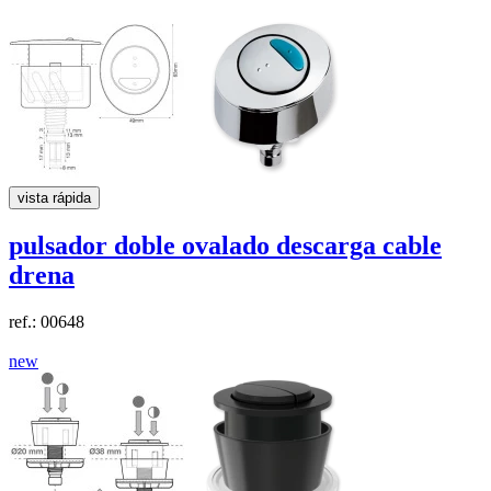
vista rápida
pulsador doble
ovalado
descarga cable
drena
ref.: 00648
new