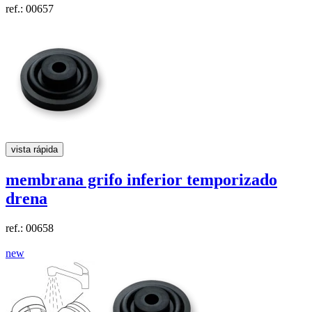
ref.: 00657
vista rápida
membrana grifo inferior temporizado
drena
ref.: 00658
new