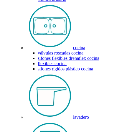
cocina
válvulas roscadas cocina
sifones flexibles drenaflex cocina
flexibles cocina
sifones rígidos plástico cocina
lavadero