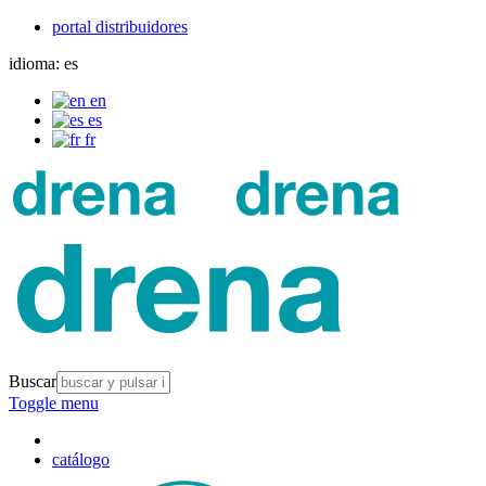
portal distribuidores
idioma:
es
en
es
fr
Buscar
Toggle menu
catálogo