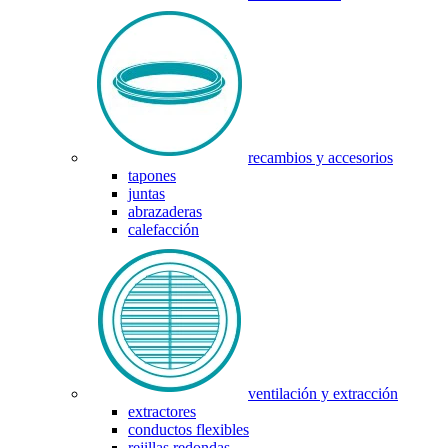
recambios y accesorios
tapones
juntas
abrazaderas
calefacción
ventilación y extracción
extractores
conductos flexibles
rejillas redondas