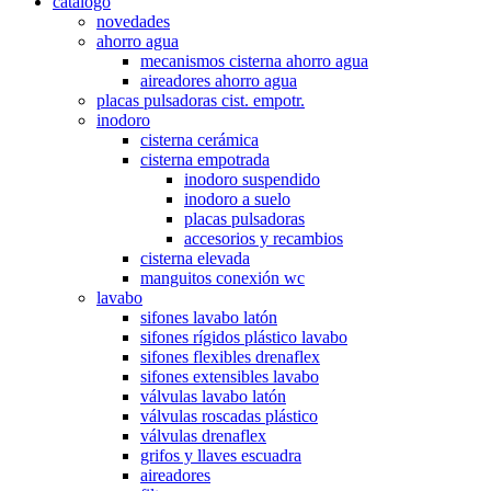
catálogo
novedades
ahorro agua
mecanismos cisterna ahorro agua
aireadores ahorro agua
placas pulsadoras cist. empotr.
inodoro
cisterna cerámica
cisterna empotrada
inodoro suspendido
inodoro a suelo
placas pulsadoras
accesorios y recambios
cisterna elevada
manguitos conexión wc
lavabo
sifones lavabo latón
sifones rígidos plástico lavabo
sifones flexibles drenaflex
sifones extensibles lavabo
válvulas lavabo latón
válvulas roscadas plástico
válvulas drenaflex
grifos y llaves escuadra
aireadores