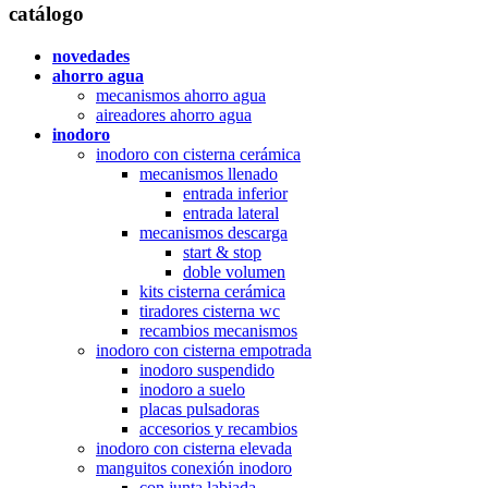
catálogo
novedades
ahorro agua
mecanismos ahorro agua
aireadores ahorro agua
inodoro
inodoro con cisterna cerámica
mecanismos llenado
entrada inferior
entrada lateral
mecanismos descarga
start & stop
doble volumen
kits cisterna cerámica
tiradores cisterna wc
recambios mecanismos
inodoro con cisterna empotrada
inodoro suspendido
inodoro a suelo
placas pulsadoras
accesorios y recambios
inodoro con cisterna elevada
manguitos conexión inodoro
con junta labiada