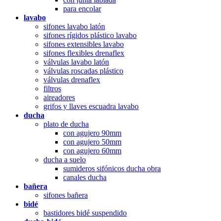
para encolar
lavabo
sifones lavabo latón
sifones rígidos plástico lavabo
sifones extensibles lavabo
sifones flexibles drenaflex
válvulas lavabo latón
válvulas roscadas plástico
válvulas drenaflex
filtros
aireadores
grifos y llaves escuadra lavabo
ducha
plato de ducha
con agujero 90mm
con agujero 50mm
con agujero 60mm
ducha a suelo
sumideros sifónicos ducha obra
canales ducha
bañera
sifones bañera
bidé
bastidores bidé suspendido