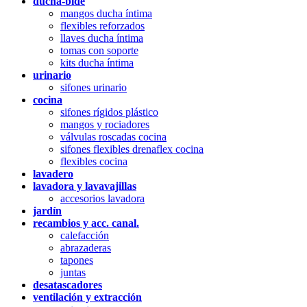
ducha-bidé
mangos ducha íntima
flexibles reforzados
llaves ducha íntima
tomas con soporte
kits ducha íntima
urinario
sifones urinario
cocina
sifones rígidos plástico
mangos y rociadores
válvulas roscadas cocina
sifones flexibles drenaflex cocina
flexibles cocina
lavadero
lavadora y lavavajillas
accesorios lavadora
jardín
recambios y acc. canal.
calefacción
abrazaderas
tapones
juntas
desatascadores
ventilación y extracción