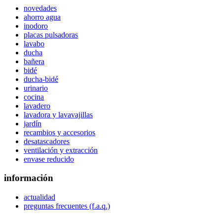
novedades
ahorro agua
inodoro
placas pulsadoras
lavabo
ducha
bañera
bidé
ducha-bidé
urinario
cocina
lavadero
lavadora y lavavajillas
jardín
recambios y accesorios
desatascadores
ventilación y extracción
envase reducido
información
actualidad
preguntas frecuentes (f.a.q.)