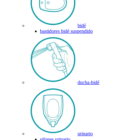
bidé
bastidores bidé suspendido
ducha-bidé
urinario
sifones urinario