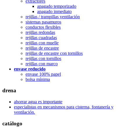
extractores
apagado temporizado
apagado inmediato
rejillas / trampillas ventilación
sistemas pasamuros
conductos flexibles
rejillas redondas
rejillas cuadradas
rejillas con muelle
rejillas de encastre
rejillas de encastre con tornillos
rejillas con tornillos
rejillas con marco
envase reducido
envase 100% papel
bolsa mínima
drena
ahorrar agua es importante
especialistas en mecanismos para cisterna, fontanería y
ventilación.
catálogo