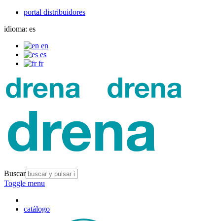
portal distribuidores
idioma:
es
en
es
fr
Buscar
Toggle menu
catálogo