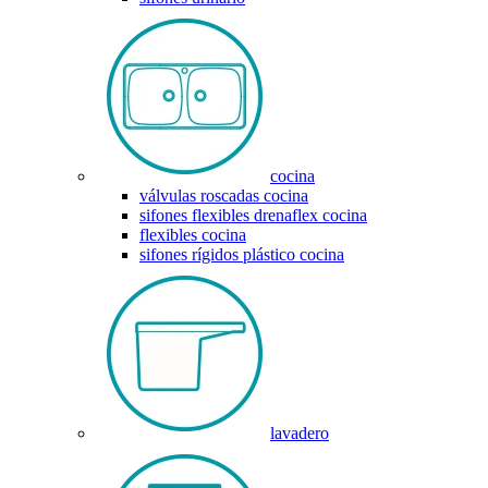
cocina
válvulas roscadas cocina
sifones flexibles drenaflex cocina
flexibles cocina
sifones rígidos plástico cocina
lavadero