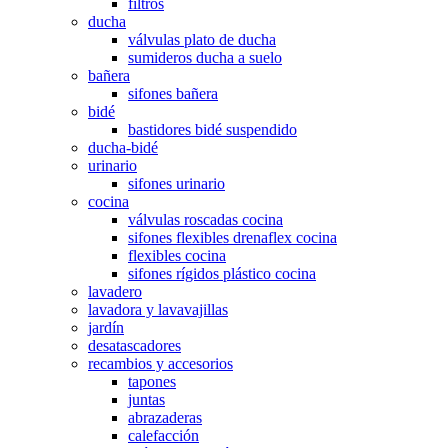
filtros
ducha
válvulas plato de ducha
sumideros ducha a suelo
bañera
sifones bañera
bidé
bastidores bidé suspendido
ducha-bidé
urinario
sifones urinario
cocina
válvulas roscadas cocina
sifones flexibles drenaflex cocina
flexibles cocina
sifones rígidos plástico cocina
lavadero
lavadora y lavavajillas
jardín
desatascadores
recambios y accesorios
tapones
juntas
abrazaderas
calefacción