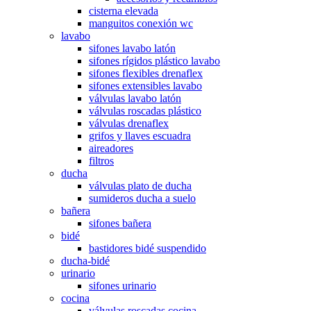
cisterna elevada
manguitos conexión wc
lavabo
sifones lavabo latón
sifones rígidos plástico lavabo
sifones flexibles drenaflex
sifones extensibles lavabo
válvulas lavabo latón
válvulas roscadas plástico
válvulas drenaflex
grifos y llaves escuadra
aireadores
filtros
ducha
válvulas plato de ducha
sumideros ducha a suelo
bañera
sifones bañera
bidé
bastidores bidé suspendido
ducha-bidé
urinario
sifones urinario
cocina
válvulas roscadas cocina