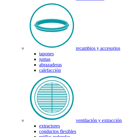
recambios y accesorios
tapones
juntas
abrazaderas
calefacción
ventilación y extracción
extractores
conductos flexibles
rejillas redondas