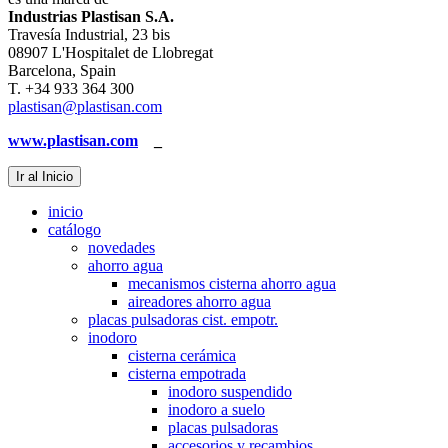
Industrias Plastisan S.A.
Travesía Industrial, 23 bis
08907 L'Hospitalet de Llobregat
Barcelona, Spain
T. +34 933 364 300
plastisan@plastisan.com
www.plastisan.com
_
Ir al Inicio
inicio
catálogo
novedades
ahorro agua
mecanismos cisterna ahorro agua
aireadores ahorro agua
placas pulsadoras cist. empotr.
inodoro
cisterna cerámica
cisterna empotrada
inodoro suspendido
inodoro a suelo
placas pulsadoras
accesorios y recambios