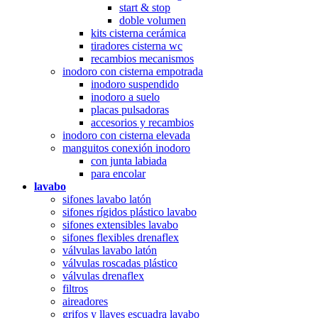
start & stop
doble volumen
kits cisterna cerámica
tiradores cisterna wc
recambios mecanismos
inodoro con cisterna empotrada
inodoro suspendido
inodoro a suelo
placas pulsadoras
accesorios y recambios
inodoro con cisterna elevada
manguitos conexión inodoro
con junta labiada
para encolar
lavabo
sifones lavabo latón
sifones rígidos plástico lavabo
sifones extensibles lavabo
sifones flexibles drenaflex
válvulas lavabo latón
válvulas roscadas plástico
válvulas drenaflex
filtros
aireadores
grifos y llaves escuadra lavabo