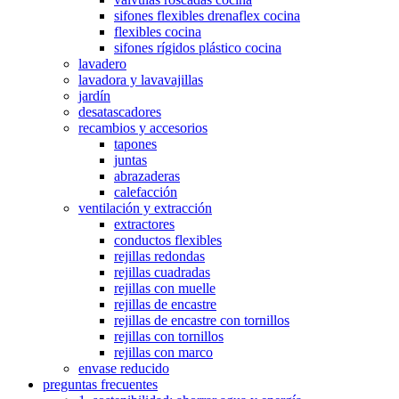
sifones flexibles drenaflex cocina
flexibles cocina
sifones rígidos plástico cocina
lavadero
lavadora y lavavajillas
jardín
desatascadores
recambios y accesorios
tapones
juntas
abrazaderas
calefacción
ventilación y extracción
extractores
conductos flexibles
rejillas redondas
rejillas cuadradas
rejillas con muelle
rejillas de encastre
rejillas de encastre con tornillos
rejillas con tornillos
rejillas con marco
envase reducido
preguntas frecuentes