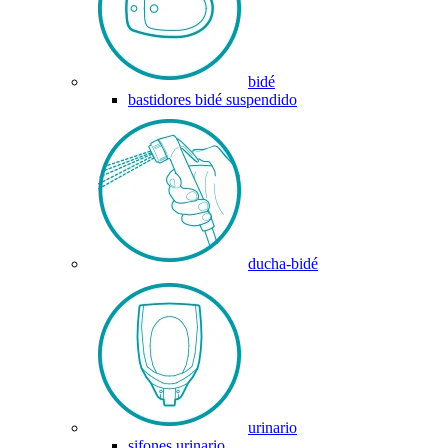
bidé
bastidores bidé suspendido
ducha-bidé
urinario
sifones urinario