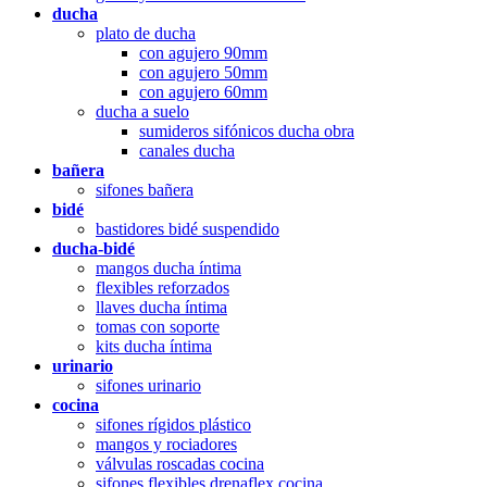
ducha
plato de ducha
con agujero 90mm
con agujero 50mm
con agujero 60mm
ducha a suelo
sumideros sifónicos ducha obra
canales ducha
bañera
sifones bañera
bidé
bastidores bidé suspendido
ducha-bidé
mangos ducha íntima
flexibles reforzados
llaves ducha íntima
tomas con soporte
kits ducha íntima
urinario
sifones urinario
cocina
sifones rígidos plástico
mangos y rociadores
válvulas roscadas cocina
sifones flexibles drenaflex cocina