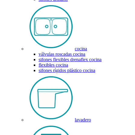
cocina
válvulas roscadas cocina
sifones flexibles drenaflex cocina
flexibles cocina
sifones rígidos plástico cocina
lavadero