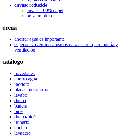
envase reducido
envase 100% papel
bolsa mínima
drena
ahorrar agua es importante
especialistas en mecanismos para cisterna, fontanería y
ventilación.
catálogo
novedades
ahorro agua
inodoro
placas pulsadoras
lavabo
ducha
bañera
bidé
ducha-bidé
urinario
cocina
lavadero