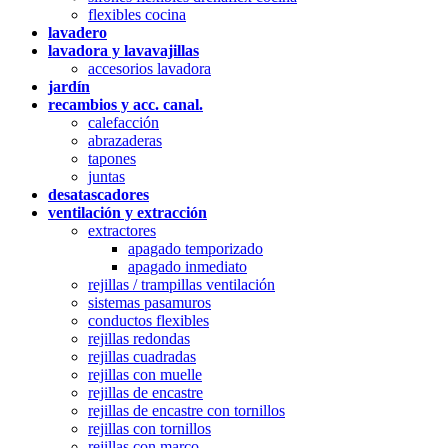
flexibles cocina
lavadero
lavadora y lavavajillas
accesorios lavadora
jardín
recambios y acc. canal.
calefacción
abrazaderas
tapones
juntas
desatascadores
ventilación y extracción
extractores
apagado temporizado
apagado inmediato
rejillas / trampillas ventilación
sistemas pasamuros
conductos flexibles
rejillas redondas
rejillas cuadradas
rejillas con muelle
rejillas de encastre
rejillas de encastre con tornillos
rejillas con tornillos
rejillas con marco