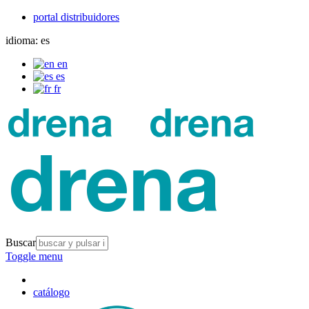
portal distribuidores
idioma:
es
en
es
fr
Buscar
Toggle menu
catálogo