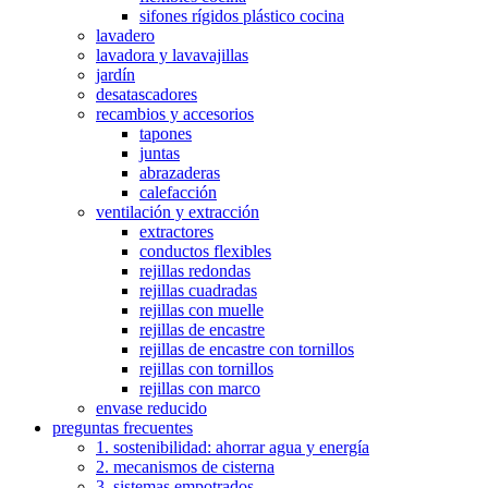
sifones rígidos plástico cocina
lavadero
lavadora y lavavajillas
jardín
desatascadores
recambios y accesorios
tapones
juntas
abrazaderas
calefacción
ventilación y extracción
extractores
conductos flexibles
rejillas redondas
rejillas cuadradas
rejillas con muelle
rejillas de encastre
rejillas de encastre con tornillos
rejillas con tornillos
rejillas con marco
envase reducido
preguntas frecuentes
1. sostenibilidad: ahorrar agua y energía
2. mecanismos de cisterna
3. sistemas empotrados