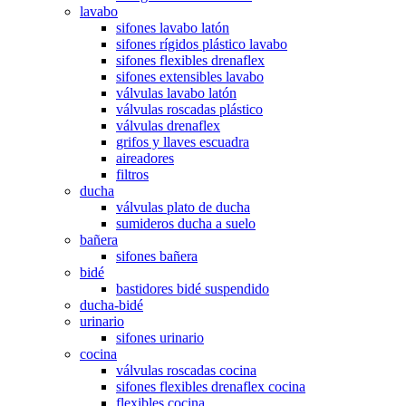
lavabo
sifones lavabo latón
sifones rígidos plástico lavabo
sifones flexibles drenaflex
sifones extensibles lavabo
válvulas lavabo latón
válvulas roscadas plástico
válvulas drenaflex
grifos y llaves escuadra
aireadores
filtros
ducha
válvulas plato de ducha
sumideros ducha a suelo
bañera
sifones bañera
bidé
bastidores bidé suspendido
ducha-bidé
urinario
sifones urinario
cocina
válvulas roscadas cocina
sifones flexibles drenaflex cocina
flexibles cocina