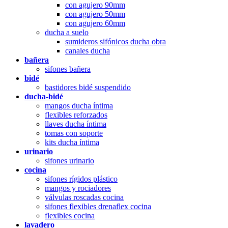
con agujero 90mm
con agujero 50mm
con agujero 60mm
ducha a suelo
sumideros sifónicos ducha obra
canales ducha
bañera
sifones bañera
bidé
bastidores bidé suspendido
ducha-bidé
mangos ducha íntima
flexibles reforzados
llaves ducha íntima
tomas con soporte
kits ducha íntima
urinario
sifones urinario
cocina
sifones rígidos plástico
mangos y rociadores
válvulas roscadas cocina
sifones flexibles drenaflex cocina
flexibles cocina
lavadero