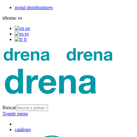
portal distribuidores
idioma:
es
en
es
fr
Buscar
Toggle menu
catálogo