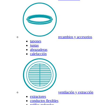
recambios y accesorios
tapones
juntas
abrazaderas
calefacción
ventilación y extracción
extractores
conductos flexibles
rejillas redondas