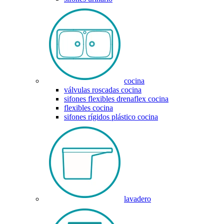
cocina
válvulas roscadas cocina
sifones flexibles drenaflex cocina
flexibles cocina
sifones rígidos plástico cocina
lavadero