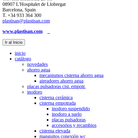
08907 L'Hospitalet de Llobregat
Barcelona, Spain
T. +34 933 364 300
plastisan@plastisan.com
www.plastisan.com
_
Ir al Inicio
inicio
catálogo
novedades
ahorro agua
mecanismos cisterna ahorro agua
aireadores ahorro agua
placas pulsadoras cist. empotr.
inodoro
cisterna cerámica
cisterna empotrada
inodoro suspendido
inodoro a suelo
placas pulsadoras
accesorios y recambios
cisterna elevada
manguitos conexión wc