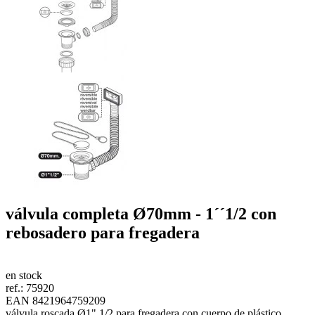
válvula completa Ø70mm - 1´´1/2 con
rebosadero para fregadera
en stock
ref.:
75920
EAN 8421964759209
válvula roscada Ø1" 1/2 para fregadera con cuerpo de plástico,