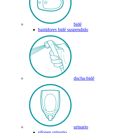
bidé
bastidores bidé suspendido
ducha-bidé
urinario
sifones urinario