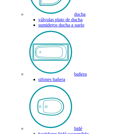
ducha
válvulas plato de ducha
sumideros ducha a suelo
bañera
sifones bañera
bidé
bastidores bidé suspendido