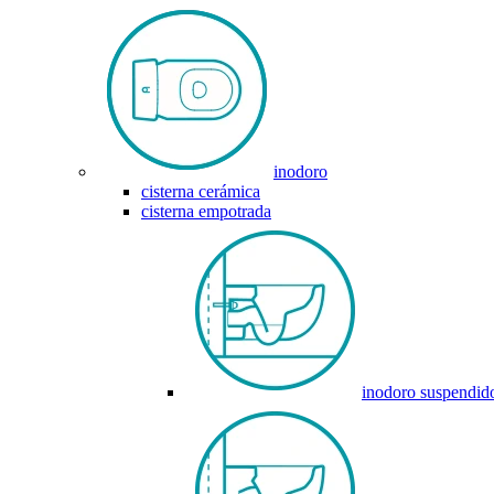
inodoro
cisterna cerámica
cisterna empotrada
inodoro suspendid