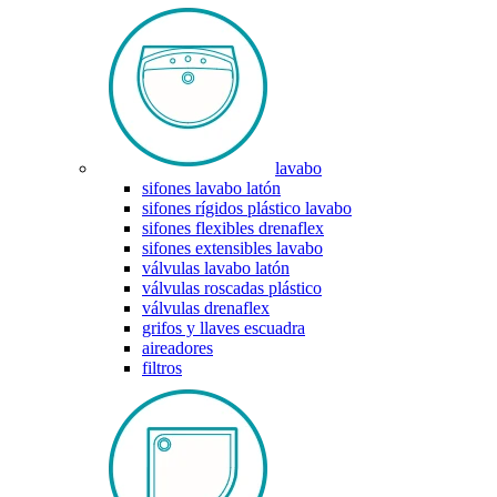
lavabo
sifones lavabo latón
sifones rígidos plástico lavabo
sifones flexibles drenaflex
sifones extensibles lavabo
válvulas lavabo latón
válvulas roscadas plástico
válvulas drenaflex
grifos y llaves escuadra
aireadores
filtros