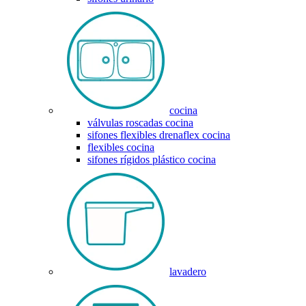
cocina
válvulas roscadas cocina
sifones flexibles drenaflex cocina
flexibles cocina
sifones rígidos plástico cocina
lavadero