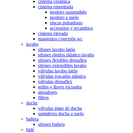
cisterna cerámica
cisterna empotrada
inodoro suspendido
inodoro a suelo
placas pulsadoras
accesorios y recambios
cisterna elevada
manguitos conexión wc
lavabo
sifones lavabo latón
sifones rígidos plástico lavabo
sifones flexibles drenaflex
sifones extensibles lavabo
válvulas lavabo latón
válvulas roscadas plástico
válvulas drenaflex
grifos y llaves escuadra
aireadores
filtros
ducha
válvulas plato de ducha
sumideros ducha a suelo
bañera
sifones bañera
bidé