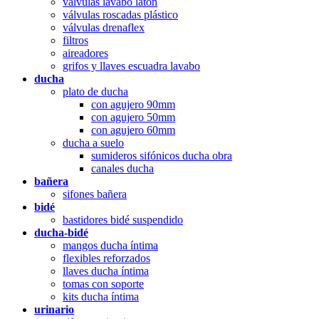
válvulas lavabo latón
válvulas roscadas plástico
válvulas drenaflex
filtros
aireadores
grifos y llaves escuadra lavabo
ducha
plato de ducha
con agujero 90mm
con agujero 50mm
con agujero 60mm
ducha a suelo
sumideros sifónicos ducha obra
canales ducha
bañera
sifones bañera
bidé
bastidores bidé suspendido
ducha-bidé
mangos ducha íntima
flexibles reforzados
llaves ducha íntima
tomas con soporte
kits ducha íntima
urinario