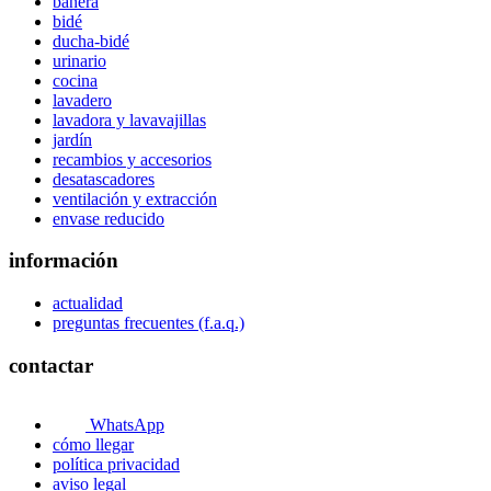
bañera
bidé
ducha-bidé
urinario
cocina
lavadero
lavadora y lavavajillas
jardín
recambios y accesorios
desatascadores
ventilación y extracción
envase reducido
información
actualidad
preguntas frecuentes (f.a.q.)
contactar
WhatsApp
cómo llegar
política privacidad
aviso legal