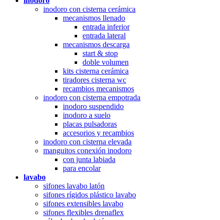
inodoro
inodoro con cisterna cerámica
mecanismos llenado
entrada inferior
entrada lateral
mecanismos descarga
start & stop
doble volumen
kits cisterna cerámica
tiradores cisterna wc
recambios mecanismos
inodoro con cisterna empotrada
inodoro suspendido
inodoro a suelo
placas pulsadoras
accesorios y recambios
inodoro con cisterna elevada
manguitos conexión inodoro
con junta labiada
para encolar
lavabo
sifones lavabo latón
sifones rígidos plástico lavabo
sifones extensibles lavabo
sifones flexibles drenaflex