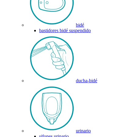
bidé
bastidores bidé suspendido
ducha-bidé
urinario
sifones urinario