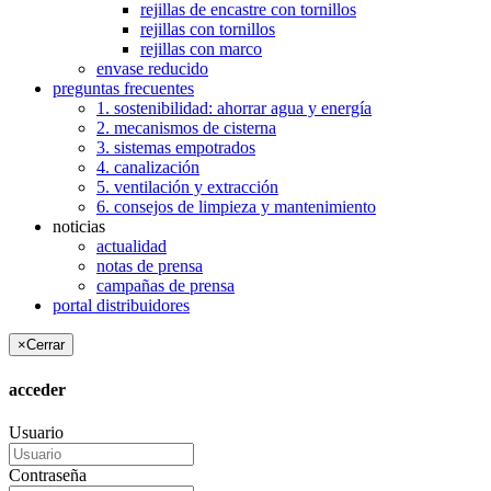
rejillas de encastre con tornillos
rejillas con tornillos
rejillas con marco
envase reducido
preguntas frecuentes
1. sostenibilidad: ahorrar agua y energía
2. mecanismos de cisterna
3. sistemas empotrados
4. canalización
5. ventilación y extracción
6. consejos de limpieza y mantenimiento
noticias
actualidad
notas de prensa
campañas de prensa
portal distribuidores
×
Cerrar
acceder
Usuario
Contraseña