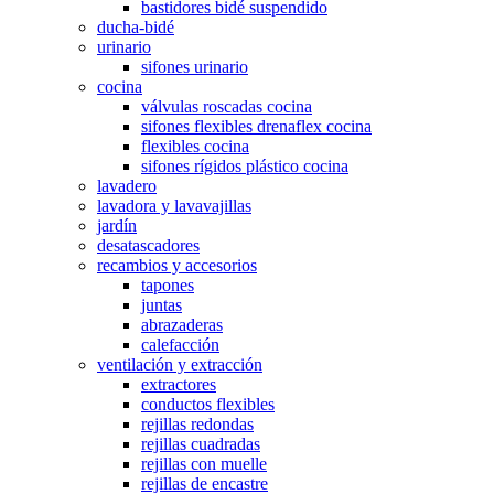
bastidores bidé suspendido
ducha-bidé
urinario
sifones urinario
cocina
válvulas roscadas cocina
sifones flexibles drenaflex cocina
flexibles cocina
sifones rígidos plástico cocina
lavadero
lavadora y lavavajillas
jardín
desatascadores
recambios y accesorios
tapones
juntas
abrazaderas
calefacción
ventilación y extracción
extractores
conductos flexibles
rejillas redondas
rejillas cuadradas
rejillas con muelle
rejillas de encastre