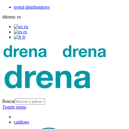
portal distribuidores
idioma:
es
en
es
fr
Buscar
Toggle menu
catálogo