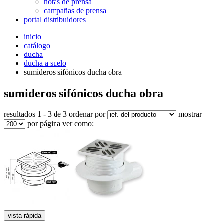
notas de prensa
campañas de prensa
portal distribuidores
inicio
catálogo
ducha
ducha a suelo
sumideros sifónicos ducha obra
sumideros sifónicos ducha obra
resultados 1 - 3 de 3
ordenar por
mostrar
por página
ver como:
vista rápida