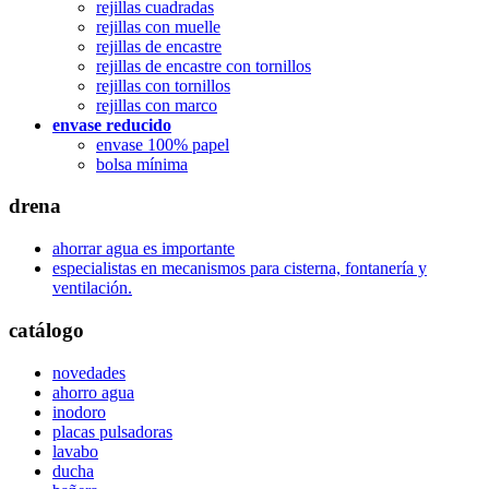
rejillas cuadradas
rejillas con muelle
rejillas de encastre
rejillas de encastre con tornillos
rejillas con tornillos
rejillas con marco
envase reducido
envase 100% papel
bolsa mínima
drena
ahorrar agua es importante
especialistas en mecanismos para cisterna, fontanería y
ventilación.
catálogo
novedades
ahorro agua
inodoro
placas pulsadoras
lavabo
ducha