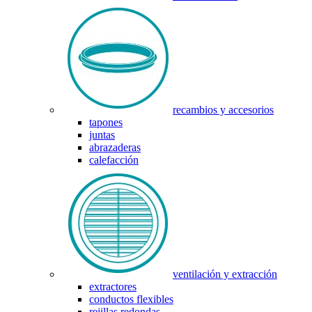
recambios y accesorios
tapones
juntas
abrazaderas
calefacción
ventilación y extracción
extractores
conductos flexibles
rejillas redondas