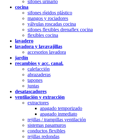
sifones urinario
cocina
sifones rígidos plástico
mangos y rociadores
válvulas roscadas cocina
sifones flexibles drenaflex cocina
flexibles cocina
lavadero
lavadora y lavavajillas
accesorios lavadora
jardín
recambios y acc. canal.
calefacción
abrazaderas
tapones
juntas
desatascadores
ventilación y extracción
extractores
apagado temporizado
apagado inmediato
rejillas / trampillas ventilación
sistemas pasamuros
conductos flexibles
rejillas redondas