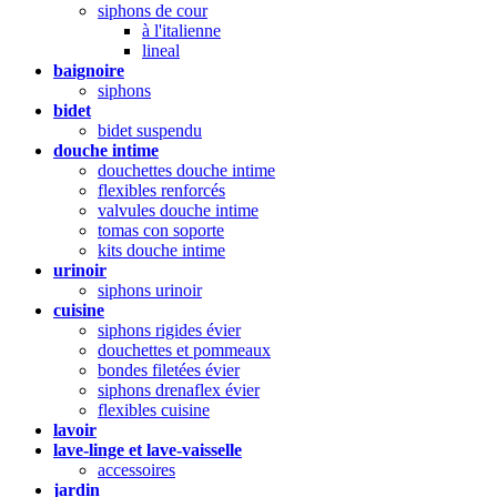
siphons de cour
à l'italienne
lineal
baignoire
siphons
bidet
bidet suspendu
douche intime
douchettes douche intime
flexibles renforcés
valvules douche intime
tomas con soporte
kits douche intime
urinoir
siphons urinoir
cuisine
siphons rigides évier
douchettes et pommeaux
bondes filetées évier
siphons drenaflex évier
flexibles cuisine
lavoir
lave-linge et lave-vaisselle
accessoires
jardin