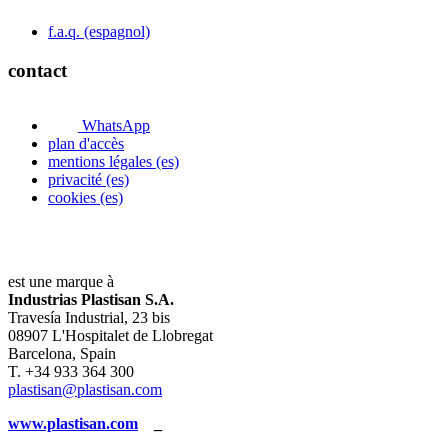
f.a.q. (espagnol)
contact
WhatsApp
plan d'accès
mentions légales (es)
privacité (es)
cookies (es)
est une marque à
Industrias Plastisan S.A.
Travesía Industrial, 23 bis
08907 L'Hospitalet de Llobregat
Barcelona, Spain
T. +34 933 364 300
plastisan@plastisan.com
www.plastisan.com
_