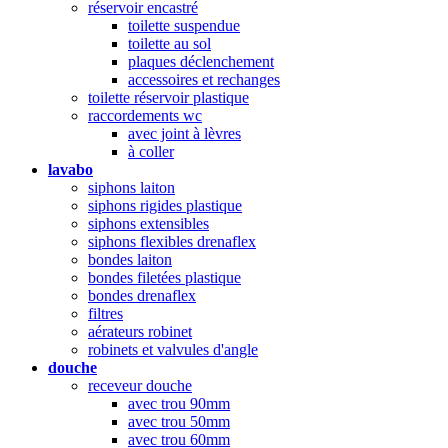
réservoir encastré
toilette suspendue
toilette au sol
plaques déclenchement
accessoires et rechanges
toilette réservoir plastique
raccordements wc
avec joint à lèvres
à coller
lavabo
siphons laiton
siphons rigides plastique
siphons extensibles
siphons flexibles drenaflex
bondes laiton
bondes filetées plastique
bondes drenaflex
filtres
aérateurs robinet
robinets et valvules d'angle
douche
receveur douche
avec trou 90mm
avec trou 50mm
avec trou 60mm