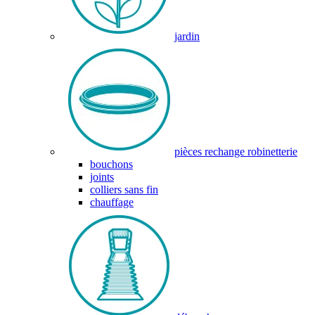
jardin
pièces rechange robinetterie
bouchons
joints
colliers sans fin
chauffage