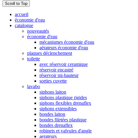
Scroll to Top
accueil
économie d'eau
catalogue
nouveautés
économie d'eau
mécanismes économie d'eau
aérateurs économie d'eau
plaques déclenchement
toilette
avec réservoir ceramique
réservoir encastré
réservoir mi-hauteur
sorties cuvette
lavabo
siphons laiton
siphons plastique rigides
siphons flexibles drenaflex
siphons extensibles
bondes laiton
bondes filetées plastique
bondes drenaflex
robinets et valvules d'angle
aerateurs