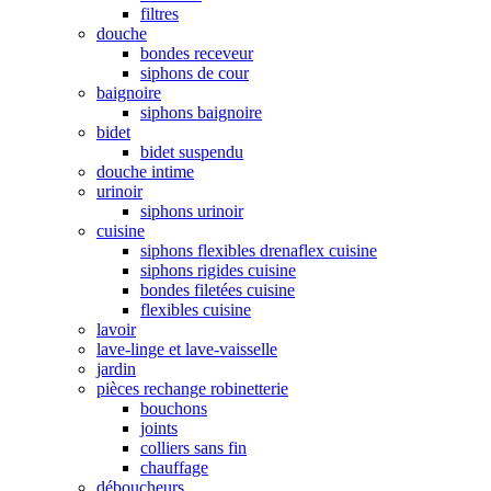
filtres
douche
bondes receveur
siphons de cour
baignoire
siphons baignoire
bidet
bidet suspendu
douche intime
urinoir
siphons urinoir
cuisine
siphons flexibles drenaflex cuisine
siphons rigides cuisine
bondes filetées cuisine
flexibles cuisine
lavoir
lave-linge et lave-vaisselle
jardin
pièces rechange robinetterie
bouchons
joints
colliers sans fin
chauffage
déboucheurs