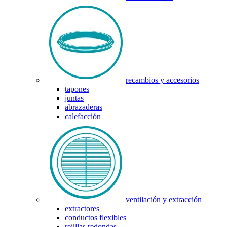
recambios y accesorios
tapones
juntas
abrazaderas
calefacción
ventilación y extracción
extractores
conductos flexibles
rejillas redondas