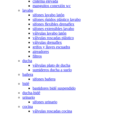
cisterna elevada
manguitos conexión wc
lavabo
sifones lavabo latón
sifones rígidos plástico lavabo
sifones flexibles drenaflex
sifones extensibles lavabo
válvulas lavabo latón
válvulas roscadas plástico
válvulas drenaflex
grifos y llaves escuadra
aireadores
filtros
ducha
válvulas plato de ducha
sumideros ducha a suelo
bañera
sifones bañera
bidé
bastidores bidé suspendido
ducha-bidé
urinario
sifones urinario
cocina
válvulas roscadas cocina