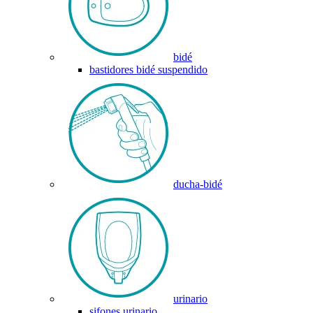
bidé
bastidores bidé suspendido
ducha-bidé
urinario
sifones urinario