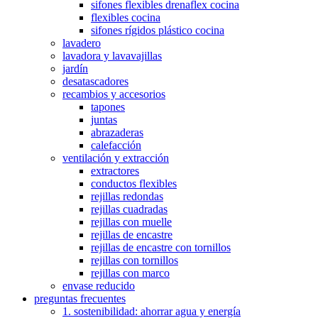
sifones flexibles drenaflex cocina
flexibles cocina
sifones rígidos plástico cocina
lavadero
lavadora y lavavajillas
jardín
desatascadores
recambios y accesorios
tapones
juntas
abrazaderas
calefacción
ventilación y extracción
extractores
conductos flexibles
rejillas redondas
rejillas cuadradas
rejillas con muelle
rejillas de encastre
rejillas de encastre con tornillos
rejillas con tornillos
rejillas con marco
envase reducido
preguntas frecuentes
1. sostenibilidad: ahorrar agua y energía