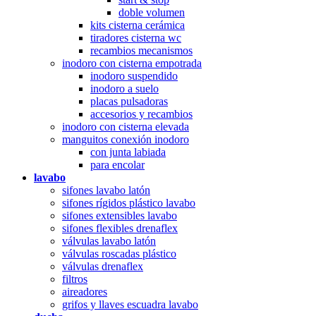
doble volumen
kits cisterna cerámica
tiradores cisterna wc
recambios mecanismos
inodoro con cisterna empotrada
inodoro suspendido
inodoro a suelo
placas pulsadoras
accesorios y recambios
inodoro con cisterna elevada
manguitos conexión inodoro
con junta labiada
para encolar
lavabo
sifones lavabo latón
sifones rígidos plástico lavabo
sifones extensibles lavabo
sifones flexibles drenaflex
válvulas lavabo latón
válvulas roscadas plástico
válvulas drenaflex
filtros
aireadores
grifos y llaves escuadra lavabo