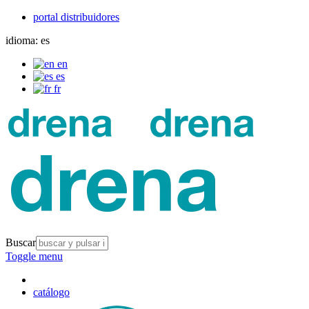
portal distribuidores
idioma:
es
en
es
fr
Buscar
Toggle menu
catálogo