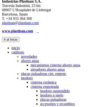
Industrias Plastisan S.A.
Travesía Industrial, 23 bis
08907 L'Hospitalet de Llobregat
Barcelona, Spain
T. +34 933 364 300
plastisan@plastisan.com
www.plastisan.com
_
Ir al Inicio
inicio
catálogo
novedades
ahorro agua
mecanismos cisterna ahorro agua
aireadores ahorro agua
placas pulsadoras cist. empotr.
inodoro
cisterna cerámica
cisterna empotrada
inodoro suspendido
inodoro a suelo
placas pulsadoras
accesorios y recambios