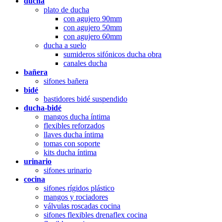
ducha
plato de ducha
con agujero 90mm
con agujero 50mm
con agujero 60mm
ducha a suelo
sumideros sifónicos ducha obra
canales ducha
bañera
sifones bañera
bidé
bastidores bidé suspendido
ducha-bidé
mangos ducha íntima
flexibles reforzados
llaves ducha íntima
tomas con soporte
kits ducha íntima
urinario
sifones urinario
cocina
sifones rígidos plástico
mangos y rociadores
válvulas roscadas cocina
sifones flexibles drenaflex cocina