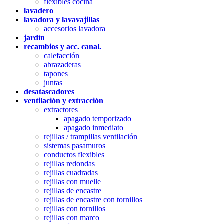
flexibles cocina
lavadero
lavadora y lavavajillas
accesorios lavadora
jardín
recambios y acc. canal.
calefacción
abrazaderas
tapones
juntas
desatascadores
ventilación y extracción
extractores
apagado temporizado
apagado inmediato
rejillas / trampillas ventilación
sistemas pasamuros
conductos flexibles
rejillas redondas
rejillas cuadradas
rejillas con muelle
rejillas de encastre
rejillas de encastre con tornillos
rejillas con tornillos
rejillas con marco