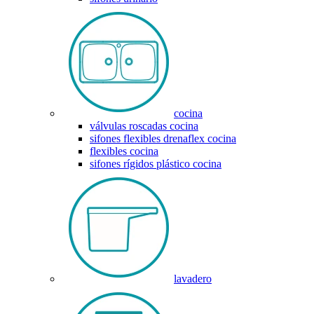
cocina
válvulas roscadas cocina
sifones flexibles drenaflex cocina
flexibles cocina
sifones rígidos plástico cocina
lavadero