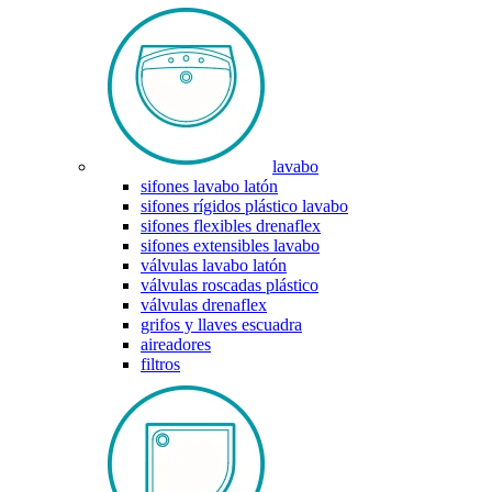
lavabo
sifones lavabo latón
sifones rígidos plástico lavabo
sifones flexibles drenaflex
sifones extensibles lavabo
válvulas lavabo latón
válvulas roscadas plástico
válvulas drenaflex
grifos y llaves escuadra
aireadores
filtros