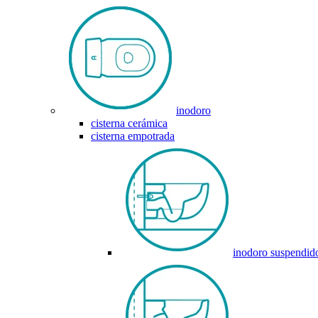
inodoro
cisterna cerámica
cisterna empotrada
inodoro suspendid