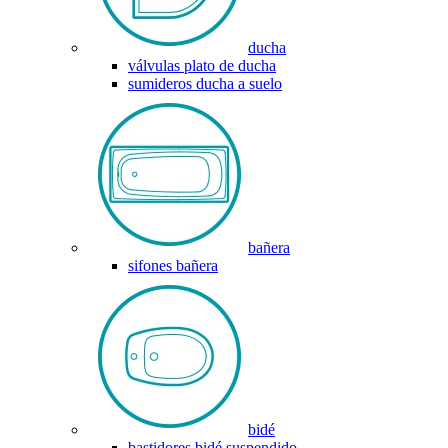
ducha
válvulas plato de ducha
sumideros ducha a suelo
bañera
sifones bañera
bidé
bastidores bidé suspendido