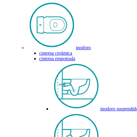
inodoro
cisterna cerámica
cisterna empotrada
inodoro suspendid