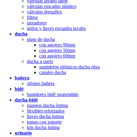
válvulas lavabo latón
válvulas roscadas plástico
válvulas drenaflex
filtros
aireadores
grifos y llaves escuadra lavabo
ducha
plato de ducha
con agujero 90mm
con agujero 50mm
con agujero 60mm
ducha a suelo
sumideros sifónicos ducha obra
canales ducha
bañera
sifones bañera
bidé
bastidores bidé suspendido
ducha-bidé
mangos ducha íntima
flexibles reforzados
llaves ducha íntima
tomas con soporte
kits ducha íntima
urinario