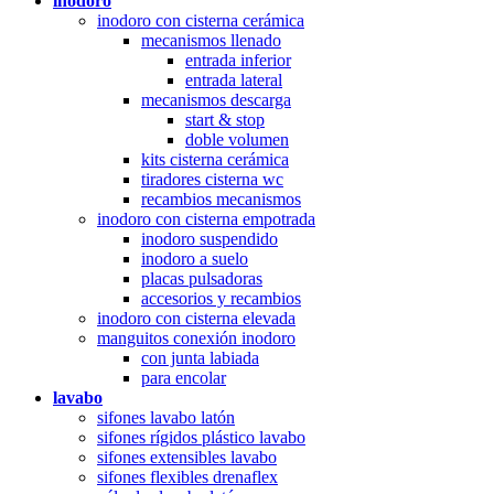
inodoro
inodoro con cisterna cerámica
mecanismos llenado
entrada inferior
entrada lateral
mecanismos descarga
start & stop
doble volumen
kits cisterna cerámica
tiradores cisterna wc
recambios mecanismos
inodoro con cisterna empotrada
inodoro suspendido
inodoro a suelo
placas pulsadoras
accesorios y recambios
inodoro con cisterna elevada
manguitos conexión inodoro
con junta labiada
para encolar
lavabo
sifones lavabo latón
sifones rígidos plástico lavabo
sifones extensibles lavabo
sifones flexibles drenaflex