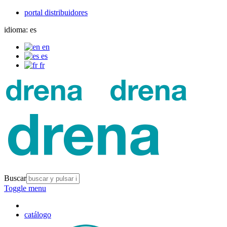
portal distribuidores
idioma:
es
en
es
fr
Buscar
Toggle menu
catálogo