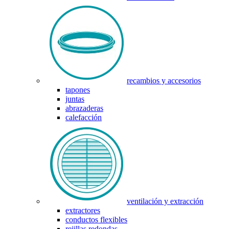
recambios y accesorios
tapones
juntas
abrazaderas
calefacción
ventilación y extracción
extractores
conductos flexibles
rejillas redondas