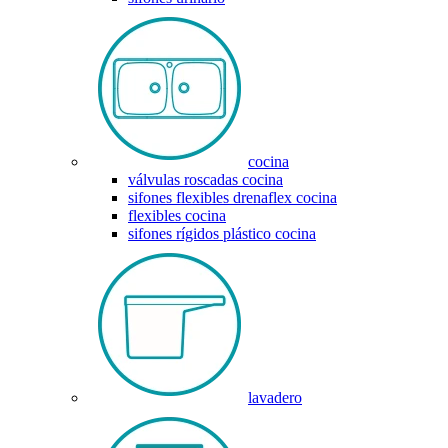
cocina
válvulas roscadas cocina
sifones flexibles drenaflex cocina
flexibles cocina
sifones rígidos plástico cocina
lavadero