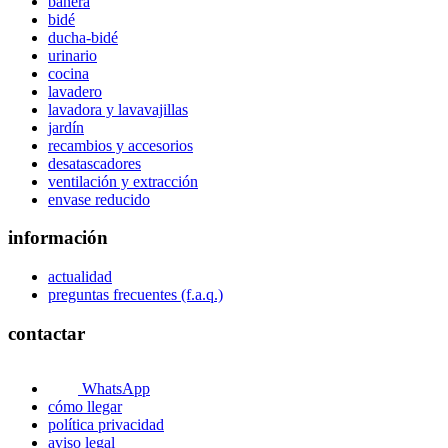
bañera
bidé
ducha-bidé
urinario
cocina
lavadero
lavadora y lavavajillas
jardín
recambios y accesorios
desatascadores
ventilación y extracción
envase reducido
información
actualidad
preguntas frecuentes (f.a.q.)
contactar
WhatsApp
cómo llegar
política privacidad
aviso legal