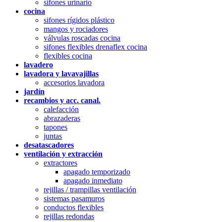
sifones urinario
cocina
sifones rígidos plástico
mangos y rociadores
válvulas roscadas cocina
sifones flexibles drenaflex cocina
flexibles cocina
lavadero
lavadora y lavavajillas
accesorios lavadora
jardín
recambios y acc. canal.
calefacción
abrazaderas
tapones
juntas
desatascadores
ventilación y extracción
extractores
apagado temporizado
apagado inmediato
rejillas / trampillas ventilación
sistemas pasamuros
conductos flexibles
rejillas redondas