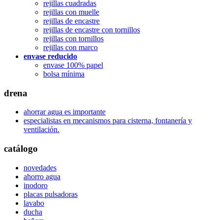
rejillas cuadradas
rejillas con muelle
rejillas de encastre
rejillas de encastre con tornillos
rejillas con tornillos
rejillas con marco
envase reducido
envase 100% papel
bolsa mínima
drena
ahorrar agua es importante
especialistas en mecanismos para cisterna, fontanería y
ventilación.
catálogo
novedades
ahorro agua
inodoro
placas pulsadoras
lavabo
ducha