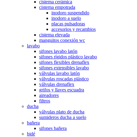
cisterna cerámica
cisterna empotrada
inodoro suspendido
inodoro a suelo
placas pulsadoras
accesorios y recambios
cisterna elevada
manguitos conexión wc
lavabo
sifones lavabo latón
sifones rígidos plástico lavabo
sifones flexibles drenaflex
sifones extensibles lavabo
válvulas lavabo latón
válvulas roscadas plástico
válvulas drenaflex
grifos y llaves escuadra
aireadores
filtros
ducha
válvulas plato de ducha
sumideros ducha a suelo
bañera
sifones bañera
bidé