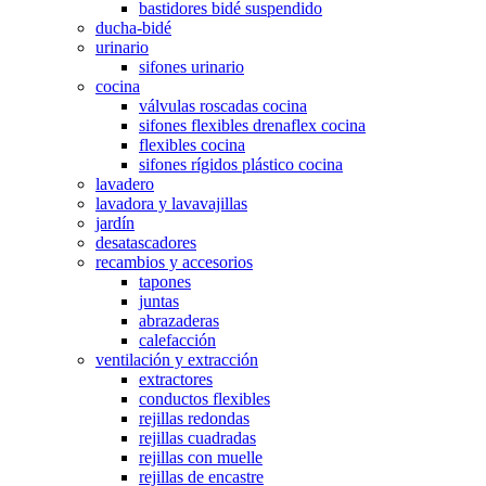
bastidores bidé suspendido
ducha-bidé
urinario
sifones urinario
cocina
válvulas roscadas cocina
sifones flexibles drenaflex cocina
flexibles cocina
sifones rígidos plástico cocina
lavadero
lavadora y lavavajillas
jardín
desatascadores
recambios y accesorios
tapones
juntas
abrazaderas
calefacción
ventilación y extracción
extractores
conductos flexibles
rejillas redondas
rejillas cuadradas
rejillas con muelle
rejillas de encastre