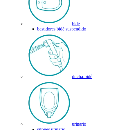
bidé
bastidores bidé suspendido
ducha-bidé
urinario
sifones urinario