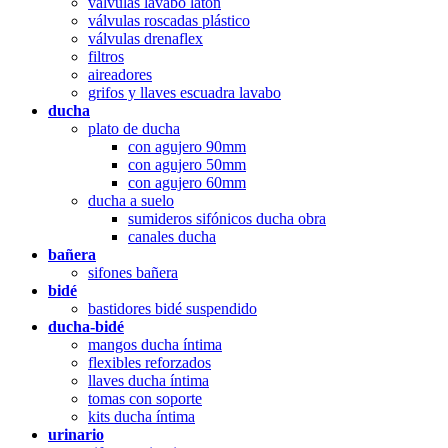
válvulas lavabo latón
válvulas roscadas plástico
válvulas drenaflex
filtros
aireadores
grifos y llaves escuadra lavabo
ducha
plato de ducha
con agujero 90mm
con agujero 50mm
con agujero 60mm
ducha a suelo
sumideros sifónicos ducha obra
canales ducha
bañera
sifones bañera
bidé
bastidores bidé suspendido
ducha-bidé
mangos ducha íntima
flexibles reforzados
llaves ducha íntima
tomas con soporte
kits ducha íntima
urinario