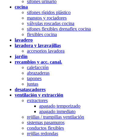
sifones urinario
cocina
sifones rígidos plástico
mangos y rociadores
válvulas roscadas cocina
sifones flexibles drenaflex cocina
flexibles cocina
lavadero
lavadora y lavavajillas
accesorios lavadora
jardín
recambios y acc. canal.
calefacción
abrazaderas
tapones
juntas
desatascadores
ventilación y extracción
extractores
apagado temporizado
apagado inmediato
rejillas / trampillas ventilación
sistemas pasamuros
conductos flexibles
rejillas redondas