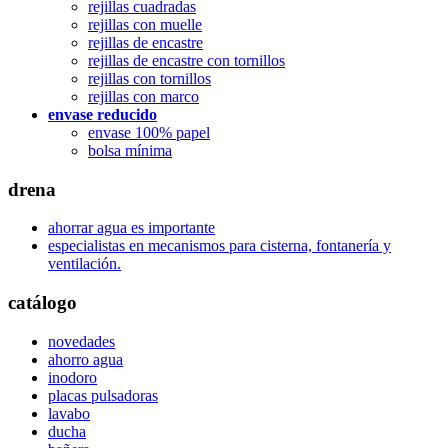
rejillas cuadradas
rejillas con muelle
rejillas de encastre
rejillas de encastre con tornillos
rejillas con tornillos
rejillas con marco
envase reducido
envase 100% papel
bolsa mínima
drena
ahorrar agua es importante
especialistas en mecanismos para cisterna, fontanería y
ventilación.
catálogo
novedades
ahorro agua
inodoro
placas pulsadoras
lavabo
ducha