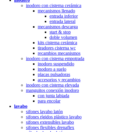
inodoro
inodoro con cisterna cerámica
mecanismos llenado
entrada inferior
entrada lateral
mecanismos descarga
start & stop
doble volumen
kits cisterna cerámica
tiradores cisterna wc
recambios mecanismos
inodoro con cisterna empotrada
inodoro suspendido
inodoro a suelo
placas pulsadoras
accesorios y recambios
inodoro con cisterna elevada
manguitos conexión inodoro
con junta labiada
para encolar
lavabo
sifones lavabo latón
sifones rígidos plástico lavabo
sifones extensibles lavabo
sifones flexibles drenaflex