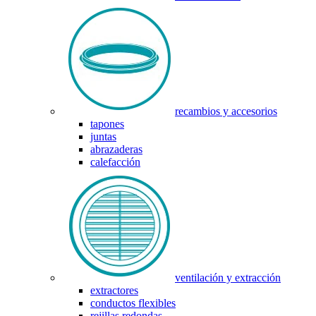
recambios y accesorios
tapones
juntas
abrazaderas
calefacción
ventilación y extracción
extractores
conductos flexibles
rejillas redondas