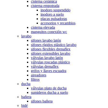
cisterna cerámica
cisterna empotrada
inodoro suspendido
inodoro a suelo
placas pulsadoras
accesorios y recambios
cisterna elevada
manguitos conexión wc
lavabo
sifones lavabo latón
sifones rígidos plástico lavabo
sifones flexibles drenaflex
sifones extensibles lavabo
válvulas lavabo latón
válvulas roscadas plástico
válvulas drenaflex
grifos y llaves escuadra
aireadores
filtros
ducha
válvulas plato de ducha
sumideros ducha a suelo
bañera
sifones bañera
bidé