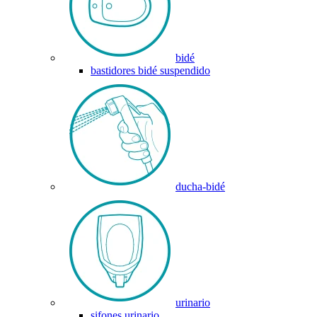
bidé
bastidores bidé suspendido
ducha-bidé
urinario
sifones urinario