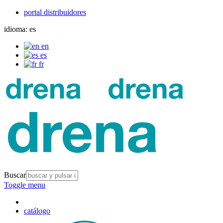
portal distribuidores
idioma:
es
en
es
fr
Buscar
Toggle menu
catálogo