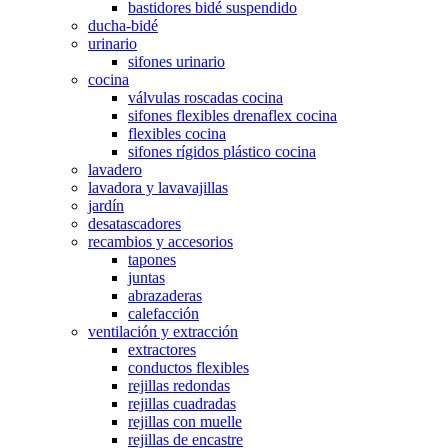
bastidores bidé suspendido
ducha-bidé
urinario
sifones urinario
cocina
válvulas roscadas cocina
sifones flexibles drenaflex cocina
flexibles cocina
sifones rígidos plástico cocina
lavadero
lavadora y lavavajillas
jardín
desatascadores
recambios y accesorios
tapones
juntas
abrazaderas
calefacción
ventilación y extracción
extractores
conductos flexibles
rejillas redondas
rejillas cuadradas
rejillas con muelle
rejillas de encastre