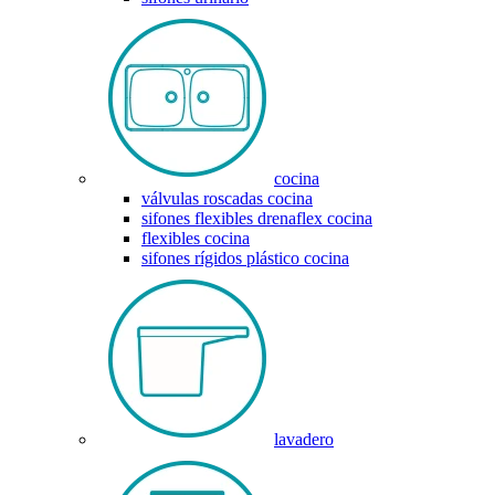
cocina
válvulas roscadas cocina
sifones flexibles drenaflex cocina
flexibles cocina
sifones rígidos plástico cocina
lavadero