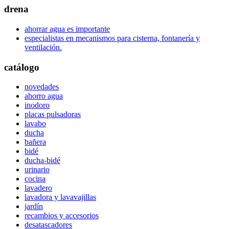
drena
ahorrar agua es importante
especialistas en mecanismos para cisterna, fontanería y
ventilación.
catálogo
novedades
ahorro agua
inodoro
placas pulsadoras
lavabo
ducha
bañera
bidé
ducha-bidé
urinario
cocina
lavadero
lavadora y lavavajillas
jardín
recambios y accesorios
desatascadores