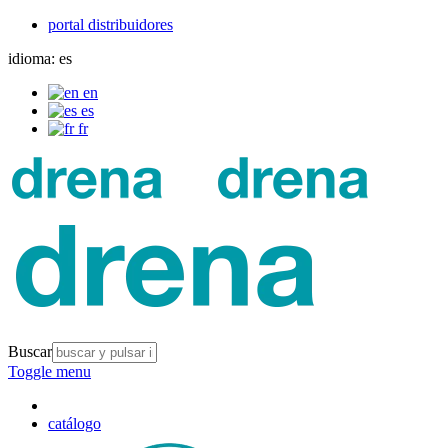
portal distribuidores
idioma:
es
en
es
fr
Buscar
Toggle menu
catálogo