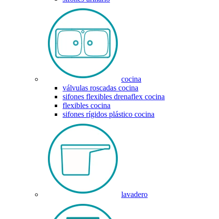
cocina
válvulas roscadas cocina
sifones flexibles drenaflex cocina
flexibles cocina
sifones rígidos plástico cocina
lavadero