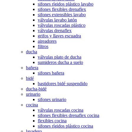
sifones rígidos plástico lavabo
sifones flexibles drenaflex
sifones extensibles lavabo
válvulas lavabo latón
válvulas roscadas plástico
válvulas drenaflex
grifos y llaves escuadra
aireadores
filtros
ducha
válvulas plato de ducha
sumideros ducha a suelo
bañera
sifones bañera
bidé
bastidores bidé suspendido
ducha-bidé
urinario
sifones urinario
cocina
válvulas roscadas cocina
sifones flexibles drenaflex cocina
flexibles cocina
sifones rígidos plástico cocina
lavadero