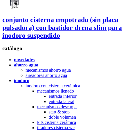
conjunto cisterna empotrada (sin placa
pulsadora) con bastidor
drena slim
para
inodoro suspendido
catálogo
novedades
ahorro agua
mecanismos ahorro agua
aireadores ahorro agua
inodoro
inodoro con cisterna cerámica
mecanismos llenado
entrada inferior
entrada lateral
mecanismos descarga
start & stop
doble volumen
kits cisterna cerámica
tiradores cisterna wc