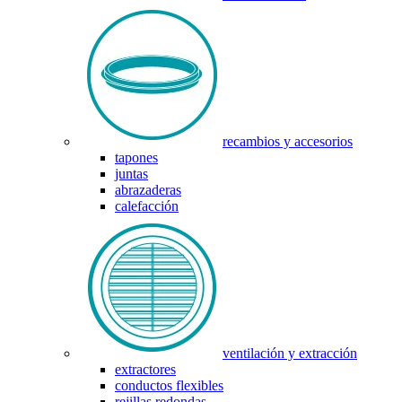
recambios y accesorios
tapones
juntas
abrazaderas
calefacción
ventilación y extracción
extractores
conductos flexibles
rejillas redondas