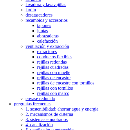
lavadora y lavavajillas
jardín
desatascadores
recambios y accesorios
tapones
juntas
abrazaderas
calefacción
ventilación y extracción
extractores
conductos flexibles
rejillas redondas
rejillas cuadradas
rejillas con muelle
rejillas de encastre
rejillas de encastre con tornillos
rejillas con tornillos
rejillas con marco
envase reducido
preguntas frecuentes
1. sostenibilidad: ahorrar agua y energía
2. mecanismos de cisterna
3. sistemas empotrados
4. canalización
5. ventilación y extracción