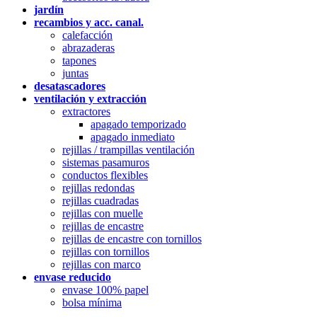
jardín
recambios y acc. canal.
calefacción
abrazaderas
tapones
juntas
desatascadores
ventilación y extracción
extractores
apagado temporizado
apagado inmediato
rejillas / trampillas ventilación
sistemas pasamuros
conductos flexibles
rejillas redondas
rejillas cuadradas
rejillas con muelle
rejillas de encastre
rejillas de encastre con tornillos
rejillas con tornillos
rejillas con marco
envase reducido
envase 100% papel
bolsa mínima