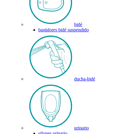
bidé
bastidores bidé suspendido
ducha-bidé
urinario
sifones urinario