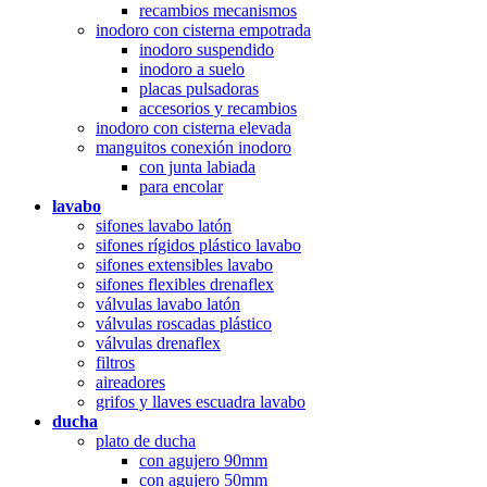
recambios mecanismos
inodoro con cisterna empotrada
inodoro suspendido
inodoro a suelo
placas pulsadoras
accesorios y recambios
inodoro con cisterna elevada
manguitos conexión inodoro
con junta labiada
para encolar
lavabo
sifones lavabo latón
sifones rígidos plástico lavabo
sifones extensibles lavabo
sifones flexibles drenaflex
válvulas lavabo latón
válvulas roscadas plástico
válvulas drenaflex
filtros
aireadores
grifos y llaves escuadra lavabo
ducha
plato de ducha
con agujero 90mm
con agujero 50mm