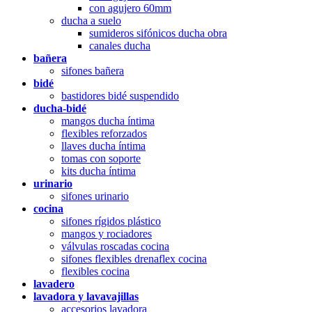
con agujero 60mm
ducha a suelo
sumideros sifónicos ducha obra
canales ducha
bañera
sifones bañera
bidé
bastidores bidé suspendido
ducha-bidé
mangos ducha íntima
flexibles reforzados
llaves ducha íntima
tomas con soporte
kits ducha íntima
urinario
sifones urinario
cocina
sifones rígidos plástico
mangos y rociadores
válvulas roscadas cocina
sifones flexibles drenaflex cocina
flexibles cocina
lavadero
lavadora y lavavajillas
accesorios lavadora