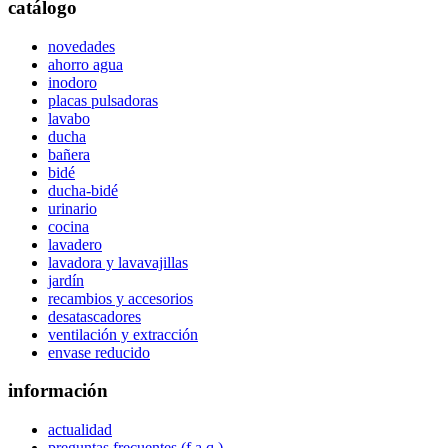
catálogo
novedades
ahorro agua
inodoro
placas pulsadoras
lavabo
ducha
bañera
bidé
ducha-bidé
urinario
cocina
lavadero
lavadora y lavavajillas
jardín
recambios y accesorios
desatascadores
ventilación y extracción
envase reducido
información
actualidad
preguntas frecuentes (f.a.q.)