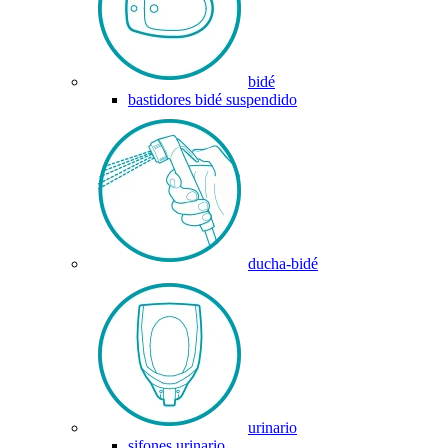
bidé
bastidores bidé suspendido
ducha-bidé
urinario
sifones urinario