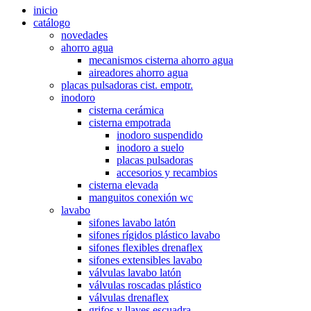
inicio
catálogo
novedades
ahorro agua
mecanismos cisterna ahorro agua
aireadores ahorro agua
placas pulsadoras cist. empotr.
inodoro
cisterna cerámica
cisterna empotrada
inodoro suspendido
inodoro a suelo
placas pulsadoras
accesorios y recambios
cisterna elevada
manguitos conexión wc
lavabo
sifones lavabo latón
sifones rígidos plástico lavabo
sifones flexibles drenaflex
sifones extensibles lavabo
válvulas lavabo latón
válvulas roscadas plástico
válvulas drenaflex
grifos y llaves escuadra