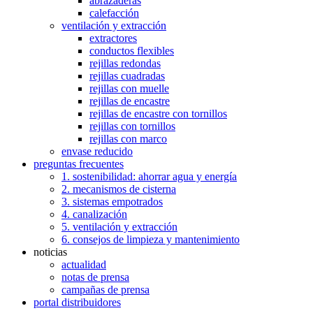
abrazaderas
calefacción
ventilación y extracción
extractores
conductos flexibles
rejillas redondas
rejillas cuadradas
rejillas con muelle
rejillas de encastre
rejillas de encastre con tornillos
rejillas con tornillos
rejillas con marco
envase reducido
preguntas frecuentes
1. sostenibilidad: ahorrar agua y energía
2. mecanismos de cisterna
3. sistemas empotrados
4. canalización
5. ventilación y extracción
6. consejos de limpieza y mantenimiento
noticias
actualidad
notas de prensa
campañas de prensa
portal distribuidores