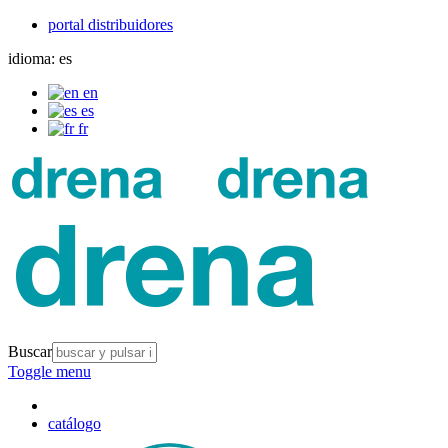
portal distribuidores
idioma:
es
en
es
fr
Buscar
Toggle menu
catálogo