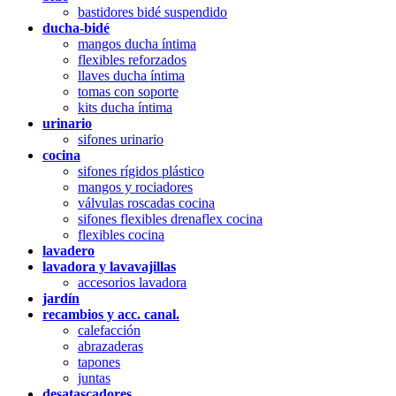
bastidores bidé suspendido
ducha-bidé
mangos ducha íntima
flexibles reforzados
llaves ducha íntima
tomas con soporte
kits ducha íntima
urinario
sifones urinario
cocina
sifones rígidos plástico
mangos y rociadores
válvulas roscadas cocina
sifones flexibles drenaflex cocina
flexibles cocina
lavadero
lavadora y lavavajillas
accesorios lavadora
jardín
recambios y acc. canal.
calefacción
abrazaderas
tapones
juntas
desatascadores