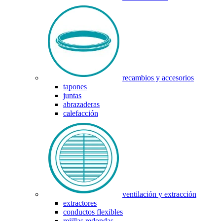
recambios y accesorios
tapones
juntas
abrazaderas
calefacción
ventilación y extracción
extractores
conductos flexibles
rejillas redondas