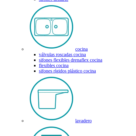
cocina
válvulas roscadas cocina
sifones flexibles drenaflex cocina
flexibles cocina
sifones rígidos plástico cocina
lavadero