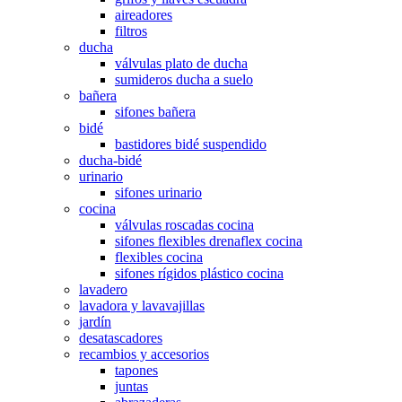
aireadores
filtros
ducha
válvulas plato de ducha
sumideros ducha a suelo
bañera
sifones bañera
bidé
bastidores bidé suspendido
ducha-bidé
urinario
sifones urinario
cocina
válvulas roscadas cocina
sifones flexibles drenaflex cocina
flexibles cocina
sifones rígidos plástico cocina
lavadero
lavadora y lavavajillas
jardín
desatascadores
recambios y accesorios
tapones
juntas