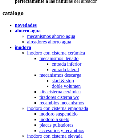
perfectamente a las ranuras
del aireador.
catálogo
novedades
ahorro agua
mecanismos ahorro agua
aireadores ahorro agua
inodoro
inodoro con cisterna cerámica
mecanismos llenado
entrada inferior
entrada lateral
mecanismos descarga
start & stop
doble volumen
kits cisterna cerámica
tiradores cisterna wc
recambios mecanismos
inodoro con cisterna empotrada
inodoro suspendido
inodoro a suelo
placas pulsadoras
accesorios y recambios
inodoro con cisterna elevada