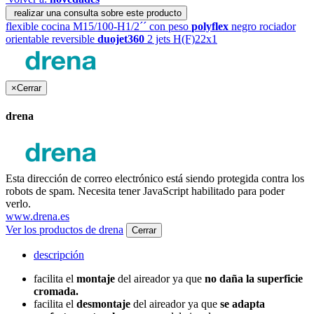
realizar una consulta sobre este producto
flexible cocina M15/100-H1/2´´ con peso
polyflex
negro
rociador
orientable reversible
duojet360
2 jets H(F)22x1
×
Cerrar
drena
Esta dirección de correo electrónico está siendo protegida contra los
robots de spam. Necesita tener JavaScript habilitado para poder
verlo.
www.drena.es
Ver los productos de drena
Cerrar
descripción
facilita el
montaje
del aireador ya que
no daña la superficie
cromada.
facilita el
desmontaje
del aireador ya que
se adapta