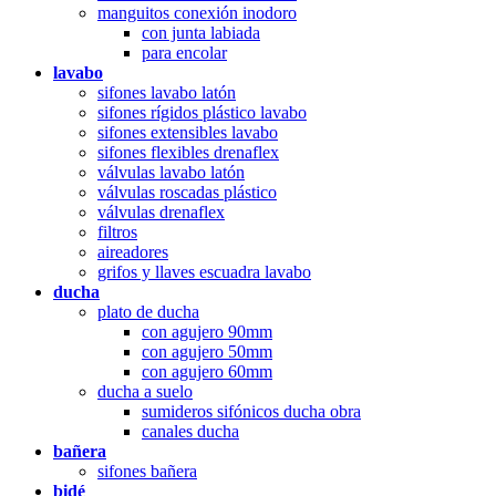
manguitos conexión inodoro
con junta labiada
para encolar
lavabo
sifones lavabo latón
sifones rígidos plástico lavabo
sifones extensibles lavabo
sifones flexibles drenaflex
válvulas lavabo latón
válvulas roscadas plástico
válvulas drenaflex
filtros
aireadores
grifos y llaves escuadra lavabo
ducha
plato de ducha
con agujero 90mm
con agujero 50mm
con agujero 60mm
ducha a suelo
sumideros sifónicos ducha obra
canales ducha
bañera
sifones bañera
bidé