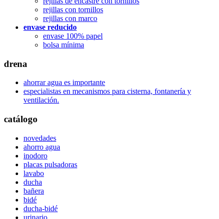
rejillas de encastre con tornillos
rejillas con tornillos
rejillas con marco
envase reducido
envase 100% papel
bolsa mínima
drena
ahorrar agua es importante
especialistas en mecanismos para cisterna, fontanería y
ventilación.
catálogo
novedades
ahorro agua
inodoro
placas pulsadoras
lavabo
ducha
bañera
bidé
ducha-bidé
urinario