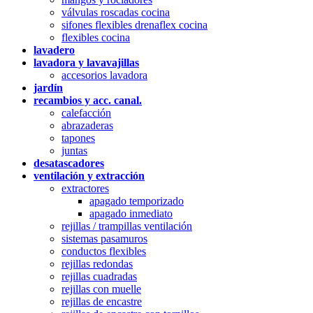
válvulas roscadas cocina
sifones flexibles drenaflex cocina
flexibles cocina
lavadero
lavadora y lavavajillas
accesorios lavadora
jardín
recambios y acc. canal.
calefacción
abrazaderas
tapones
juntas
desatascadores
ventilación y extracción
extractores
apagado temporizado
apagado inmediato
rejillas / trampillas ventilación
sistemas pasamuros
conductos flexibles
rejillas redondas
rejillas cuadradas
rejillas con muelle
rejillas de encastre