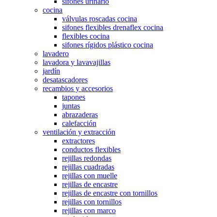
sifones urinario
cocina
válvulas roscadas cocina
sifones flexibles drenaflex cocina
flexibles cocina
sifones rígidos plástico cocina
lavadero
lavadora y lavavajillas
jardín
desatascadores
recambios y accesorios
tapones
juntas
abrazaderas
calefacción
ventilación y extracción
extractores
conductos flexibles
rejillas redondas
rejillas cuadradas
rejillas con muelle
rejillas de encastre
rejillas de encastre con tornillos
rejillas con tornillos
rejillas con marco