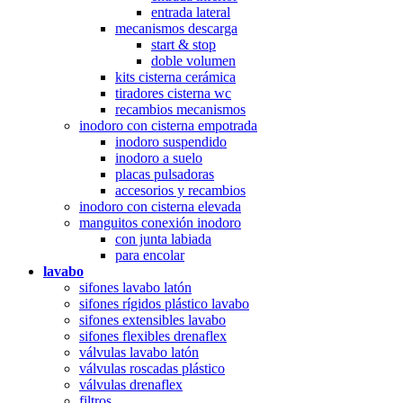
entrada lateral
mecanismos descarga
start & stop
doble volumen
kits cisterna cerámica
tiradores cisterna wc
recambios mecanismos
inodoro con cisterna empotrada
inodoro suspendido
inodoro a suelo
placas pulsadoras
accesorios y recambios
inodoro con cisterna elevada
manguitos conexión inodoro
con junta labiada
para encolar
lavabo
sifones lavabo latón
sifones rígidos plástico lavabo
sifones extensibles lavabo
sifones flexibles drenaflex
válvulas lavabo latón
válvulas roscadas plástico
válvulas drenaflex
filtros