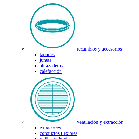
recambios y accesorios
tapones
juntas
abrazaderas
calefacción
ventilación y extracción
extractores
conductos flexibles
rejillas redondas