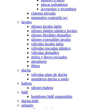
inodoro a suelo
placas pulsadoras
accesorios y recambios
cisterna elevada
manguitos conexión wc
lavabo
sifones lavabo latón
sifones rígidos plástico lavabo
sifones flexibles drenaflex
sifones extensibles lavabo
válvulas lavabo latón
válvulas roscadas plástico
válvulas drenaflex
grifos y llaves escuadra
aireadores
filtros
ducha
válvulas plato de ducha
sumideros ducha a suelo
bañera
sifones bañera
bidé
bastidores bidé suspendido
ducha-bidé
urinario