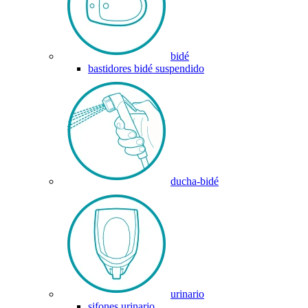
bidé
bastidores bidé suspendido
ducha-bidé
urinario
sifones urinario