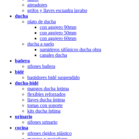
aireadores
grifos y llaves escuadra lavabo
ducha
plato de ducha
con agujero 90mm
con agujero 50mm
con agujero 60mm
ducha a suelo
sumideros sifónicos ducha obra
canales ducha
bañera
sifones bañera
bidé
bastidores bidé suspendido
ducha-bidé
mangos ducha íntima
flexibles reforzados
llaves ducha íntima
tomas con soporte
kits ducha íntima
urinario
sifones urinario
cocina
sifones rígidos plástico
mangos y rociadores