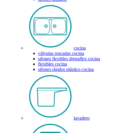
cocina
válvulas roscadas cocina
sifones flexibles drenaflex cocina
flexibles cocina
sifones rígidos plástico cocina
lavadero