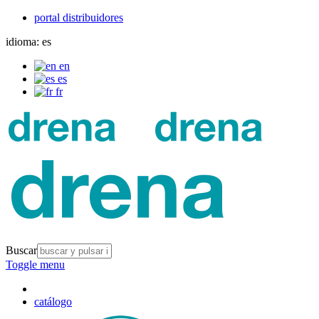
portal distribuidores
idioma:
es
en
es
fr
Buscar
Toggle menu
catálogo