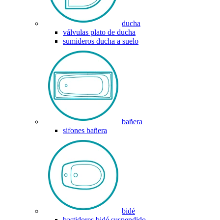
ducha
válvulas plato de ducha
sumideros ducha a suelo
bañera
sifones bañera
bidé
bastidores bidé suspendido