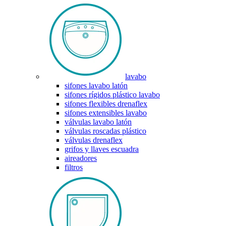
lavabo
sifones lavabo latón
sifones rígidos plástico lavabo
sifones flexibles drenaflex
sifones extensibles lavabo
válvulas lavabo latón
válvulas roscadas plástico
válvulas drenaflex
grifos y llaves escuadra
aireadores
filtros