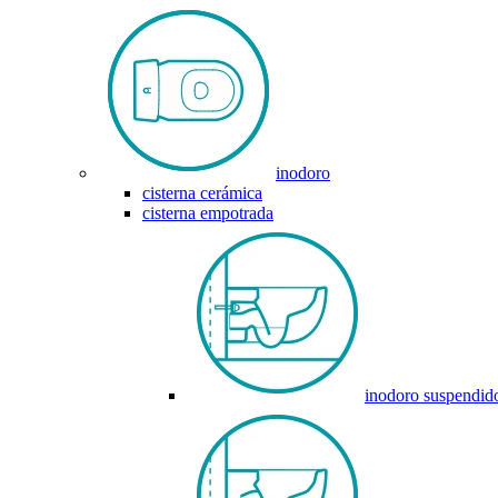
inodoro
cisterna cerámica
cisterna empotrada
inodoro suspendid