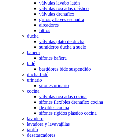
válvulas lavabo latón
válvulas roscadas plástico
válvulas drenaflex
grifos y llaves escuadra
aireadores
filtros
ducha
válvulas plato de ducha
sumideros ducha a suelo
bañera
sifones bañera
bidé
bastidores bidé suspendido
ducha-bidé
urinario
sifones urinario
cocina
válvulas roscadas cocina
sifones flexibles drenaflex cocina
flexibles cocina
sifones rígidos plástico cocina
lavadero
lavadora y lavavajillas
jardín
desatascadores