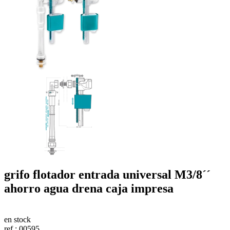
grifo flotador
entrada universal M3/8´´
ahorro agua
drena
caja impresa
en stock
ref.:
00595