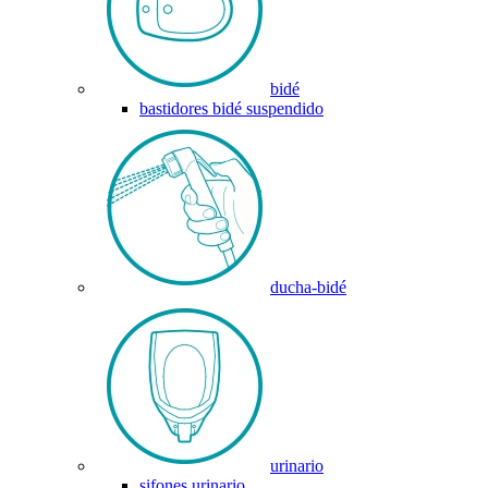
bidé
bastidores bidé suspendido
ducha-bidé
urinario
sifones urinario