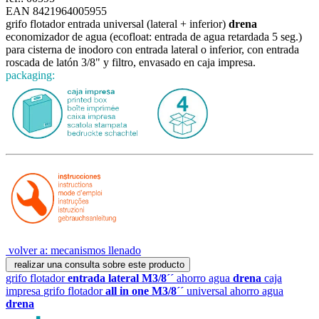
EAN 8421964005955
grifo flotador entrada universal (lateral + inferior)
drena
economizador de agua (ecofloat: entrada de agua retardada 5 seg.)
para cisterna de inodoro con entrada lateral o inferior, con entrada
roscada de latón 3/8" y filtro, envasado en caja impresa.
packaging:
volver a: mecanismos llenado
realizar una consulta sobre este producto
grifo flotador
entrada lateral M3/8´´
ahorro agua
drena
caja
impresa
grifo flotador
all in one M3/8´´
universal ahorro agua
drena