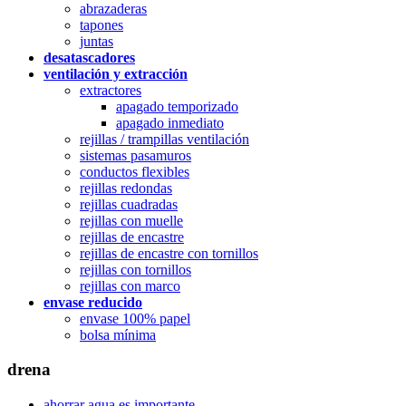
abrazaderas
tapones
juntas
desatascadores
ventilación y extracción
extractores
apagado temporizado
apagado inmediato
rejillas / trampillas ventilación
sistemas pasamuros
conductos flexibles
rejillas redondas
rejillas cuadradas
rejillas con muelle
rejillas de encastre
rejillas de encastre con tornillos
rejillas con tornillos
rejillas con marco
envase reducido
envase 100% papel
bolsa mínima
drena
ahorrar agua es importante