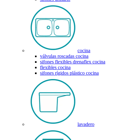
cocina
válvulas roscadas cocina
sifones flexibles drenaflex cocina
flexibles cocina
sifones rígidos plástico cocina
lavadero