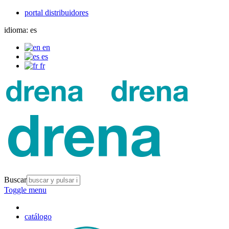
portal distribuidores
idioma:
es
en
es
fr
Buscar
Toggle menu
catálogo