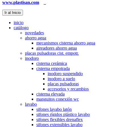
www.plastisan.com
_
Ir al Inicio
inicio
catálogo
novedades
ahorro agua
mecanismos cisterna ahorro agua
aireadores ahorro agua
placas pulsadoras cist. empotr.
inodoro
cisterna cerámica
cisterna empotrada
inodoro suspendido
inodoro a suelo
placas pulsadoras
accesorios y recambios
cisterna elevada
manguitos conexión wc
lavabo
sifones lavabo latón
sifones rígidos plástico lavabo
sifones flexibles drenaflex
sifones extensibles lavabo