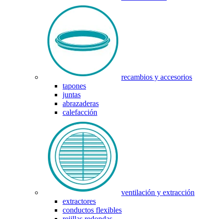
recambios y accesorios
tapones
juntas
abrazaderas
calefacción
ventilación y extracción
extractores
conductos flexibles
rejillas redondas