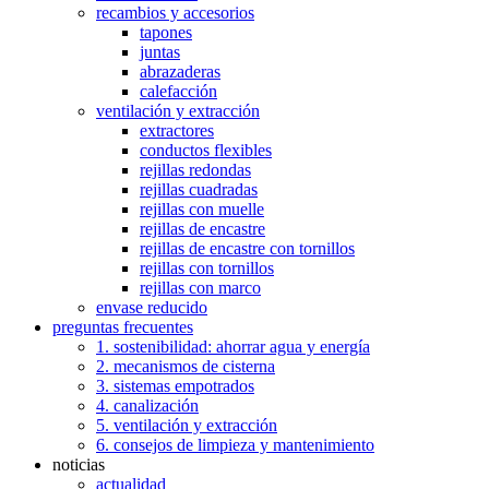
recambios y accesorios
tapones
juntas
abrazaderas
calefacción
ventilación y extracción
extractores
conductos flexibles
rejillas redondas
rejillas cuadradas
rejillas con muelle
rejillas de encastre
rejillas de encastre con tornillos
rejillas con tornillos
rejillas con marco
envase reducido
preguntas frecuentes
1. sostenibilidad: ahorrar agua y energía
2. mecanismos de cisterna
3. sistemas empotrados
4. canalización
5. ventilación y extracción
6. consejos de limpieza y mantenimiento
noticias
actualidad