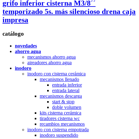
grifo inferior cisterna
M3/8´´
temporizado 5s.
más silencioso drena
caja
impresa
catálogo
novedades
ahorro agua
mecanismos ahorro agua
aireadores ahorro agua
inodoro
inodoro con cisterna cerámica
mecanismos llenado
entrada inferior
entrada lateral
mecanismos descarga
start & stop
doble volumen
kits cisterna cerámica
tiradores cisterna wc
recambios mecanismos
inodoro con cisterna empotrada
inodoro suspendido