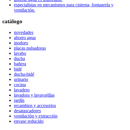
especialistas en mecanismos para cisterna, fontanería y
ventilación.
catálogo
novedades
ahorro agua
inodoro
placas pulsadoras
lavabo
ducha
bañera
bidé
ducha-bidé
urinario
cocina
lavadero
lavadora y lavavajillas
jardín
recambios y accesorios
desatascadores
ventilación y extracción
envase reducido