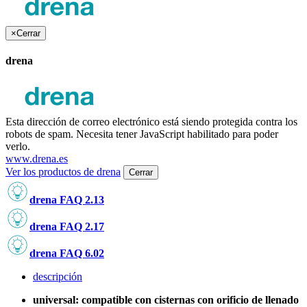
×
Cerrar
drena
Esta dirección de correo electrónico está siendo protegida contra los
robots de spam. Necesita tener JavaScript habilitado para poder
verlo.
www.drena.es
Ver los productos de drena
Cerrar
drena FAQ 2.13
drena FAQ 2.17
drena FAQ 6.02
descripción
universal:
compatible con cisternas con orificio de llenado