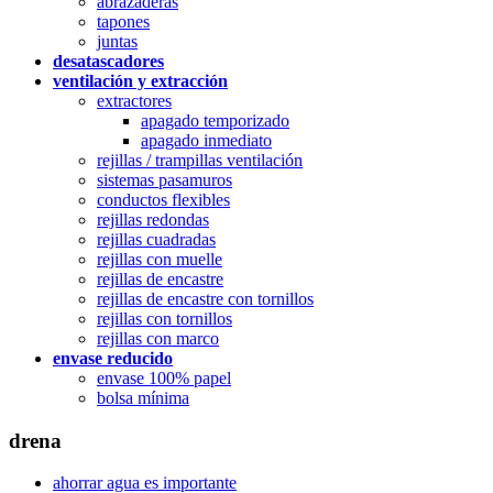
abrazaderas
tapones
juntas
desatascadores
ventilación y extracción
extractores
apagado temporizado
apagado inmediato
rejillas / trampillas ventilación
sistemas pasamuros
conductos flexibles
rejillas redondas
rejillas cuadradas
rejillas con muelle
rejillas de encastre
rejillas de encastre con tornillos
rejillas con tornillos
rejillas con marco
envase reducido
envase 100% papel
bolsa mínima
drena
ahorrar agua es importante