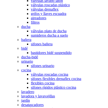
válvulas lavabo latón
válvulas roscadas plástico
válvulas drenaflex
grifos y llaves escuadra
aireadores
filtros
ducha
válvulas plato de ducha
sumideros ducha a suelo
bañera
sifones bañera
bidé
bastidores bidé suspendido
ducha-bidé
urinario
sifones urinario
cocina
válvulas roscadas cocina
sifones flexibles drenaflex cocina
flexibles cocina
sifones rígidos plástico cocina
lavadero
lavadora y lavavajillas
jardín
desatascadores