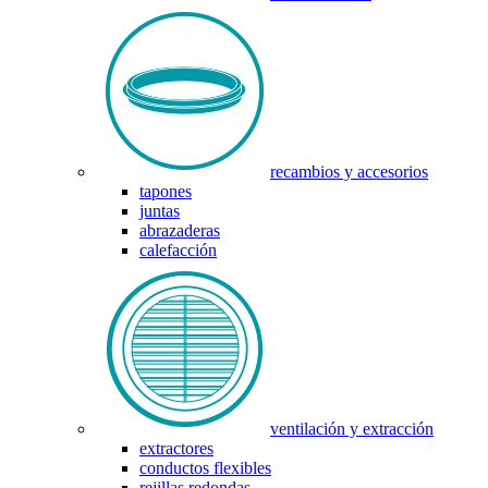
recambios y accesorios
tapones
juntas
abrazaderas
calefacción
ventilación y extracción
extractores
conductos flexibles
rejillas redondas