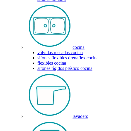
cocina
válvulas roscadas cocina
sifones flexibles drenaflex cocina
flexibles cocina
sifones rígidos plástico cocina
lavadero