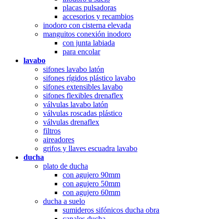
placas pulsadoras
accesorios y recambios
inodoro con cisterna elevada
manguitos conexión inodoro
con junta labiada
para encolar
lavabo
sifones lavabo latón
sifones rígidos plástico lavabo
sifones extensibles lavabo
sifones flexibles drenaflex
válvulas lavabo latón
válvulas roscadas plástico
válvulas drenaflex
filtros
aireadores
grifos y llaves escuadra lavabo
ducha
plato de ducha
con agujero 90mm
con agujero 50mm
con agujero 60mm
ducha a suelo
sumideros sifónicos ducha obra
canales ducha