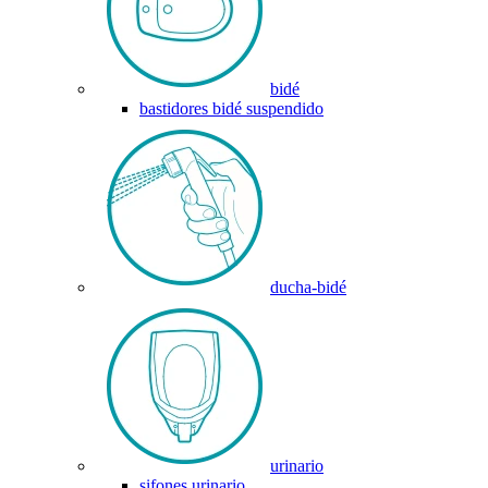
bidé
bastidores bidé suspendido
ducha-bidé
urinario
sifones urinario