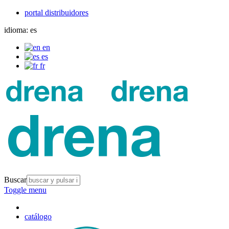
portal distribuidores
idioma:
es
en
es
fr
Buscar
Toggle menu
catálogo