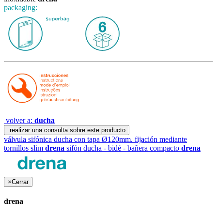
packaging:
volver a:
ducha
realizar una consulta sobre este producto
válvula sifónica ducha con tapa Ø120mm. fijación mediante
tornillos slim
drena
sifón ducha - bidé - bañera compacto
drena
×
Cerrar
drena