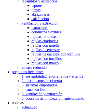
recambios y accesorios
tapones
juntas
abrazaderas
calefacción
ventilación y extracción
extractores
conductos flexibles
rejillas redondas
rejillas cuadradas
rejillas con muelle
rejillas de encastre
rejillas de encastre con tornillos
rejillas con tornillos
rejillas con marco
envase reducido
preguntas frecuentes
1. sostenibilidad: ahorrar agua y energía
2. mecanismos de cisterna
3. sistemas empotrados
4. canalización
5. ventilación y extracción
6. consejos de limpieza y mantenimiento
noticias
actualidad