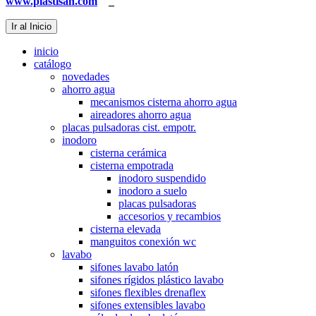
www.plastisan.com
_
Ir al Inicio
inicio
catálogo
novedades
ahorro agua
mecanismos cisterna ahorro agua
aireadores ahorro agua
placas pulsadoras cist. empotr.
inodoro
cisterna cerámica
cisterna empotrada
inodoro suspendido
inodoro a suelo
placas pulsadoras
accesorios y recambios
cisterna elevada
manguitos conexión wc
lavabo
sifones lavabo latón
sifones rígidos plástico lavabo
sifones flexibles drenaflex
sifones extensibles lavabo