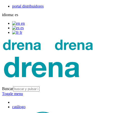
portal distribuidores
idioma:
es
en
es
fr
Buscar
Toggle menu
catálogo