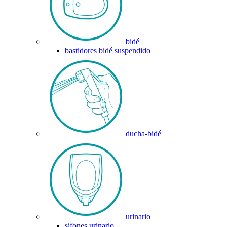
bidé
bastidores bidé suspendido
ducha-bidé
urinario
sifones urinario