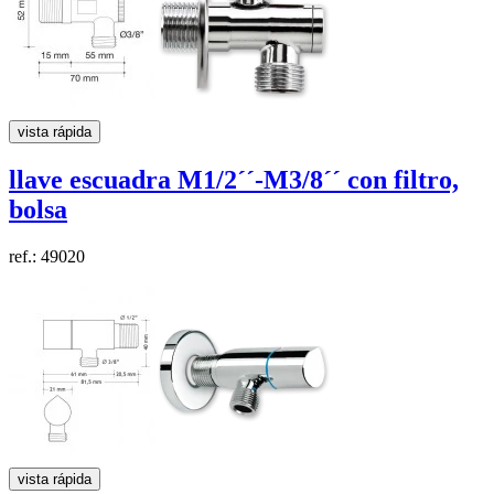
vista rápida
llave escuadra
M1/2´´-M3/8´´
con filtro,
bolsa
ref.: 49020
vista rápida