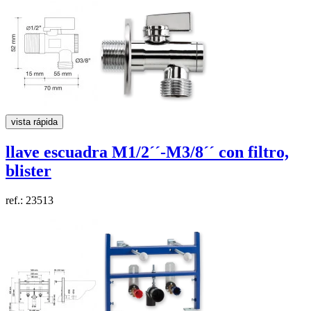
vista rápida
llave escuadra
M1/2´´-M3/8´´
con filtro,
blister
ref.: 23513