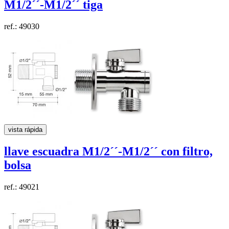
M1/2´´-M1/2´´ tiga
ref.: 49030
vista rápida
llave escuadra
M1/2´´-M1/2´´
con filtro,
bolsa
ref.: 49021