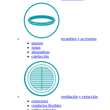
recambios y accesorios
tapones
juntas
abrazaderas
calefacción
ventilación y extracción
extractores
conductos flexibles
rejillas redondas