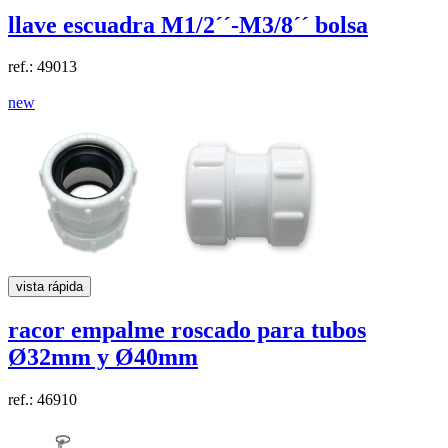
llave escuadra
M1/2´´-M3/8´´
bolsa
ref.: 49013
new
vista rápida
racor empalme roscado para tubos
Ø32mm y Ø40mm
ref.: 46910