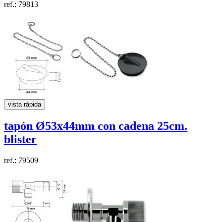
ref.: 79813
vista rápida
tapón
Ø53x44mm
con cadena 25cm.
blister
ref.: 79509