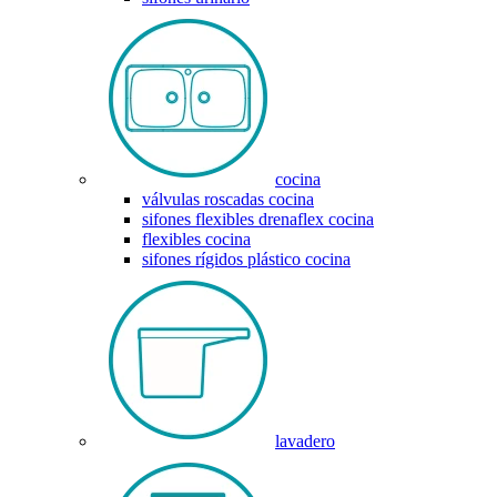
cocina
válvulas roscadas cocina
sifones flexibles drenaflex cocina
flexibles cocina
sifones rígidos plástico cocina
lavadero