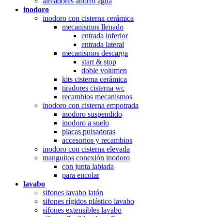
aireadores ahorro agua
inodoro
inodoro con cisterna cerámica
mecanismos llenado
entrada inferior
entrada lateral
mecanismos descarga
start & stop
doble volumen
kits cisterna cerámica
tiradores cisterna wc
recambios mecanismos
inodoro con cisterna empotrada
inodoro suspendido
inodoro a suelo
placas pulsadoras
accesorios y recambios
inodoro con cisterna elevada
manguitos conexión inodoro
con junta labiada
para encolar
lavabo
sifones lavabo latón
sifones rígidos plástico lavabo
sifones extensibles lavabo