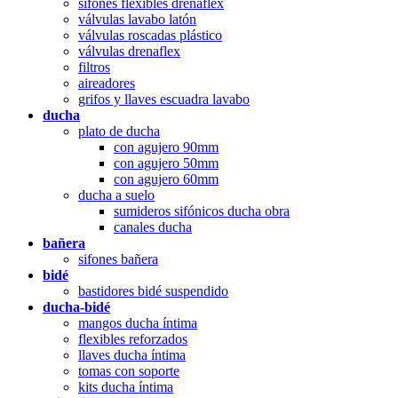
sifones flexibles drenaflex
válvulas lavabo latón
válvulas roscadas plástico
válvulas drenaflex
filtros
aireadores
grifos y llaves escuadra lavabo
ducha
plato de ducha
con agujero 90mm
con agujero 50mm
con agujero 60mm
ducha a suelo
sumideros sifónicos ducha obra
canales ducha
bañera
sifones bañera
bidé
bastidores bidé suspendido
ducha-bidé
mangos ducha íntima
flexibles reforzados
llaves ducha íntima
tomas con soporte
kits ducha íntima