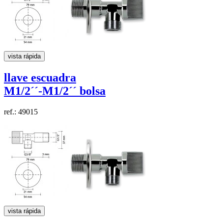
vista rápida
llave escuadra
M1/2´´-M1/2´´
bolsa
ref.: 49015
vista rápida