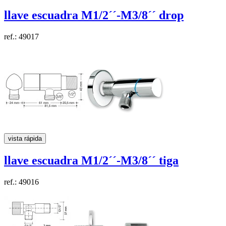
llave escuadra M1/2´´-M3/8´´
drop
ref.: 49017
vista rápida
llave escuadra M1/2´´-M3/8´´
tiga
ref.: 49016