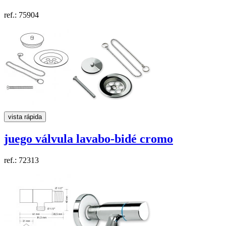
ref.: 75904
vista rápida
juego válvula lavabo-bidé cromo
ref.: 72313