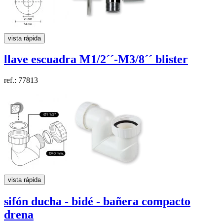
vista rápida
llave escuadra
M1/2´´-M3/8´´
blister
ref.: 77813
vista rápida
sifón ducha - bidé - bañera compacto
drena