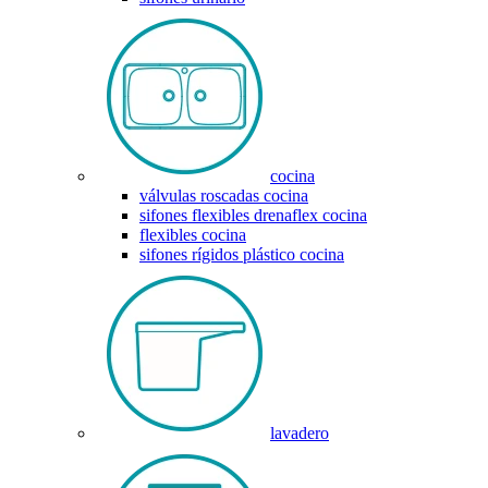
cocina
válvulas roscadas cocina
sifones flexibles drenaflex cocina
flexibles cocina
sifones rígidos plástico cocina
lavadero