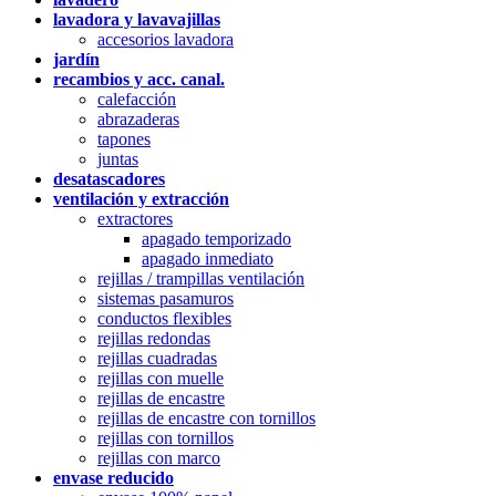
lavadora y lavavajillas
accesorios lavadora
jardín
recambios y acc. canal.
calefacción
abrazaderas
tapones
juntas
desatascadores
ventilación y extracción
extractores
apagado temporizado
apagado inmediato
rejillas / trampillas ventilación
sistemas pasamuros
conductos flexibles
rejillas redondas
rejillas cuadradas
rejillas con muelle
rejillas de encastre
rejillas de encastre con tornillos
rejillas con tornillos
rejillas con marco
envase reducido