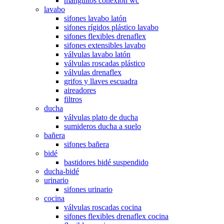
manguitos conexión wc
lavabo
sifones lavabo latón
sifones rígidos plástico lavabo
sifones flexibles drenaflex
sifones extensibles lavabo
válvulas lavabo latón
válvulas roscadas plástico
válvulas drenaflex
grifos y llaves escuadra
aireadores
filtros
ducha
válvulas plato de ducha
sumideros ducha a suelo
bañera
sifones bañera
bidé
bastidores bidé suspendido
ducha-bidé
urinario
sifones urinario
cocina
válvulas roscadas cocina
sifones flexibles drenaflex cocina