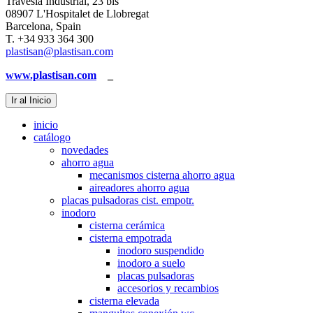
Travesía Industrial, 23 bis
08907 L'Hospitalet de Llobregat
Barcelona, Spain
T. +34 933 364 300
plastisan@plastisan.com
www.plastisan.com
_
Ir al Inicio
inicio
catálogo
novedades
ahorro agua
mecanismos cisterna ahorro agua
aireadores ahorro agua
placas pulsadoras cist. empotr.
inodoro
cisterna cerámica
cisterna empotrada
inodoro suspendido
inodoro a suelo
placas pulsadoras
accesorios y recambios
cisterna elevada