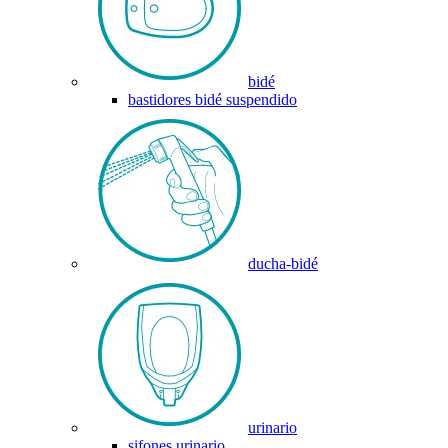
bidé
bastidores bidé suspendido
ducha-bidé
urinario
sifones urinario