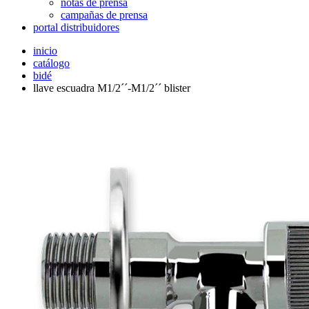
notas de prensa
campañas de prensa
portal distribuidores
inicio
catálogo
bidé
llave escuadra M1/2´´-M1/2´´ blister