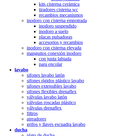
kits cisterna cerámica
tiradores cisterna wc
recambios mecanismos
inodoro con cisterna empotrada
inodoro suspendido
inodoro a suelo
placas pulsadoras
accesorios y recambios
inodoro con cisterna elevada
manguitos conexión inodoro
con junta labiada
para encolar
lavabo
sifones lavabo latón
sifones rígidos plástico lavabo
sifones extensibles lavabo
sifones flexibles drenaflex
válvulas lavabo latón
válvulas roscadas plástico
válvulas drenaflex
filtros
aireadores
grifos y llaves escuadra lavabo
ducha
plato de ducha