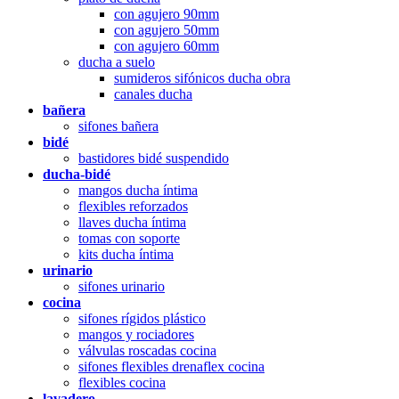
con agujero 90mm
con agujero 50mm
con agujero 60mm
ducha a suelo
sumideros sifónicos ducha obra
canales ducha
bañera
sifones bañera
bidé
bastidores bidé suspendido
ducha-bidé
mangos ducha íntima
flexibles reforzados
llaves ducha íntima
tomas con soporte
kits ducha íntima
urinario
sifones urinario
cocina
sifones rígidos plástico
mangos y rociadores
válvulas roscadas cocina
sifones flexibles drenaflex cocina
flexibles cocina
lavadero