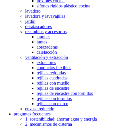
flexibles cocina
sifones rígidos plástico cocina
lavadero
lavadora y lavavajillas
jardín
desatascadores
recambios y accesorios
tapones
juntas
abrazaderas
calefacción
ventilación y extracción
extractores
conductos flexibles
rejillas redondas
rejillas cuadradas
rejillas con muelle
rejillas de encastre
rejillas de encastre con tornillos
rejillas con tornillos
rejillas con marco
envase reducido
preguntas frecuentes
1. sostenibilidad: ahorrar agua y energía
2. mecanismos de cisterna