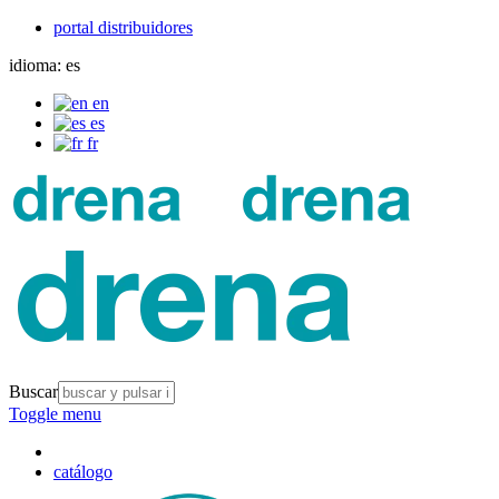
portal distribuidores
idioma:
es
en
es
fr
Buscar
Toggle menu
catálogo