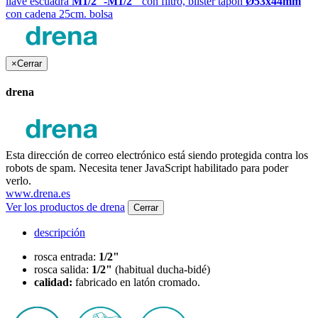
llave escuadra
M1/2´´-M1/2´´
con filtro, blister
tapón
Ø53x44mm
con cadena 25cm. bolsa
×
Cerrar
drena
Esta dirección de correo electrónico está siendo protegida contra los
robots de spam. Necesita tener JavaScript habilitado para poder
verlo.
www.drena.es
Ver los productos de drena
Cerrar
descripción
rosca entrada:
1/2"
rosca salida:
1/2"
(habitual ducha-bidé)
calidad:
fabricado en latón cromado.