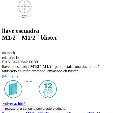
llave escuadra
M1/2´´-M1/2´´
blister
en stock
ref.:
29013
EAN 8421964290139
llave de escuadra
M1/2"-M1/2"
para instalar una ducha-bidé,
fabricado en latón cromado, envasado en blister.
packaging:
volver a:
bidé
realizar una consulta sobre este producto