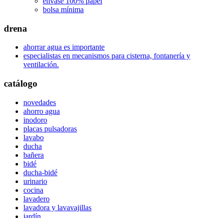
envase 100% papel
bolsa mínima
drena
ahorrar agua es importante
especialistas en mecanismos para cisterna, fontanería y
ventilación.
catálogo
novedades
ahorro agua
inodoro
placas pulsadoras
lavabo
ducha
bañera
bidé
ducha-bidé
urinario
cocina
lavadero
lavadora y lavavajillas
jardín