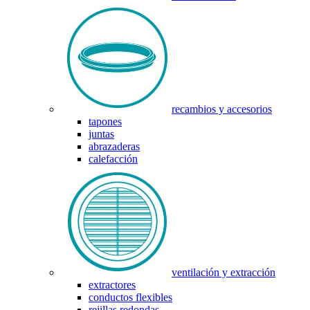
recambios y accesorios
tapones
juntas
abrazaderas
calefacción
ventilación y extracción
extractores
conductos flexibles
rejillas redondas