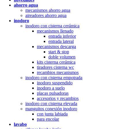
ahorro agua
mecanismos ahorro agua
aireadores ahorro agua
inodoro
inodoro con cisterna cerámica
mecanismos llenado
entrada inferior
entrada lateral
mecanismos descarga
start & stop
doble volumen
kits cisterna cerámica
tiradores cisterna wc
recambios mecanismos
inodoro con cisterna empotrada
inodoro suspendido
inodoro a suelo
placas pulsadoras
accesorios y recambios
inodoro con cisterna elevada
manguitos conexión inodoro
con junta labiada
para encolar
lavabo