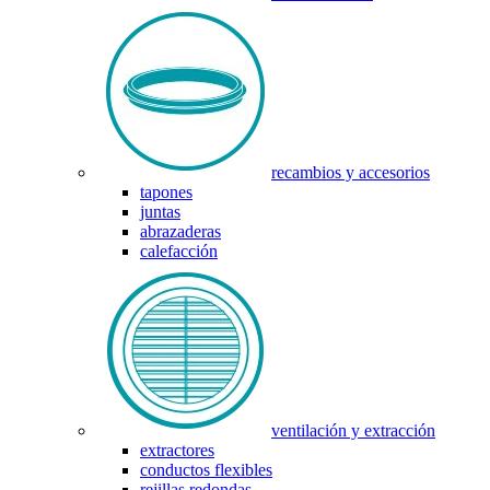
recambios y accesorios
tapones
juntas
abrazaderas
calefacción
ventilación y extracción
extractores
conductos flexibles
rejillas redondas