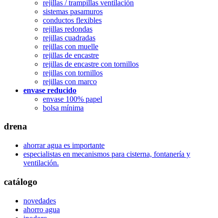
rejillas / trampillas ventilación
sistemas pasamuros
conductos flexibles
rejillas redondas
rejillas cuadradas
rejillas con muelle
rejillas de encastre
rejillas de encastre con tornillos
rejillas con tornillos
rejillas con marco
envase reducido
envase 100% papel
bolsa mínima
drena
ahorrar agua es importante
especialistas en mecanismos para cisterna, fontanería y
ventilación.
catálogo
novedades
ahorro agua