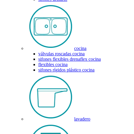
cocina
válvulas roscadas cocina
sifones flexibles drenaflex cocina
flexibles cocina
sifones rígidos plástico cocina
lavadero