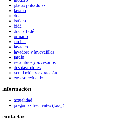
inodoro
placas pulsadoras
lavabo
ducha
bañera
bidé
ducha-bidé
urinario
cocina
lavadero
lavadora y lavavajillas
jardín
recambios y accesorios
desatascadores
ventilación y extracción
envase reducido
información
actualidad
preguntas frecuentes (f.a.q.)
contactar