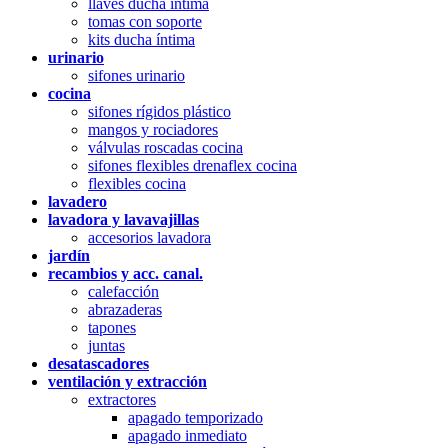
llaves ducha íntima
tomas con soporte
kits ducha íntima
urinario
sifones urinario
cocina
sifones rígidos plástico
mangos y rociadores
válvulas roscadas cocina
sifones flexibles drenaflex cocina
flexibles cocina
lavadero
lavadora y lavavajillas
accesorios lavadora
jardín
recambios y acc. canal.
calefacción
abrazaderas
tapones
juntas
desatascadores
ventilación y extracción
extractores
apagado temporizado
apagado inmediato