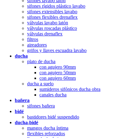
sifones lavabo latón
sifones rígidos plástico lavabo
sifones extensibles lavabo
sifones flexibles drenaflex
válvulas lavabo latón
válvulas roscadas plástico
válvulas drenaflex
filtros
aireadores
grifos y llaves escuadra lavabo
ducha
plato de ducha
con agujero 90mm
con agujero 50mm
con agujero 60mm
ducha a suelo
sumideros sifónicos ducha obra
canales ducha
bañera
sifones bañera
bidé
bastidores bidé suspendido
ducha-bidé
mangos ducha íntima
flexibles reforzados