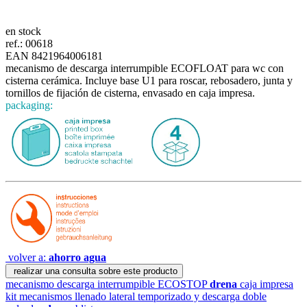
en stock
ref.:
00618
EAN 8421964006181
mecanismo de descarga interrumpible ECOFLOAT para wc con
cisterna cerámica. Incluye base U1 para roscar, rebosadero, junta y
tornillos de fijación de cisterna, envasado en caja impresa.
packaging:
volver a:
ahorro agua
realizar una consulta sobre este producto
mecanismo descarga interrumpible ECOSTOP
drena
caja impresa
kit mecanismos llenado lateral temporizado y descarga doble