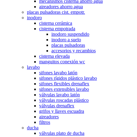
mecanismos cisterna ahorro agua
aireadores ahorro agua
placas pulsadoras cist. empotr.
inodoro
cisterna cerámica
cisterna empotrada
inodoro suspendido
inodoro a suelo
placas pulsadoras
accesorios y recambios
cisterna elevada
manguitos conexión wc
lavabo
sifones lavabo latón
sifones rígidos plástico lavabo
sifones flexibles drenaflex
sifones extensibles lavabo
válvulas lavabo latón
válvulas roscadas plástico
válvulas drenaflex
grifos y llaves escuadra
aireadores
filtros
ducha
válvulas plato de ducha