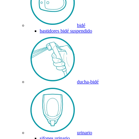
bidé
bastidores bidé suspendido
ducha-bidé
urinario
sifones urinario