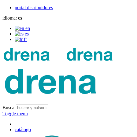
portal distribuidores
idioma:
es
en
es
fr
Buscar
Toggle menu
catálogo