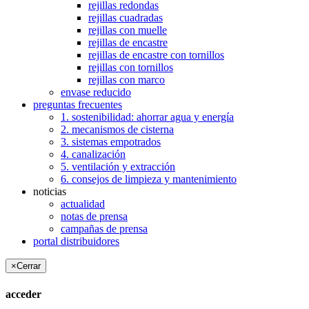
rejillas redondas
rejillas cuadradas
rejillas con muelle
rejillas de encastre
rejillas de encastre con tornillos
rejillas con tornillos
rejillas con marco
envase reducido
preguntas frecuentes
1. sostenibilidad: ahorrar agua y energía
2. mecanismos de cisterna
3. sistemas empotrados
4. canalización
5. ventilación y extracción
6. consejos de limpieza y mantenimiento
noticias
actualidad
notas de prensa
campañas de prensa
portal distribuidores
×
Cerrar
acceder