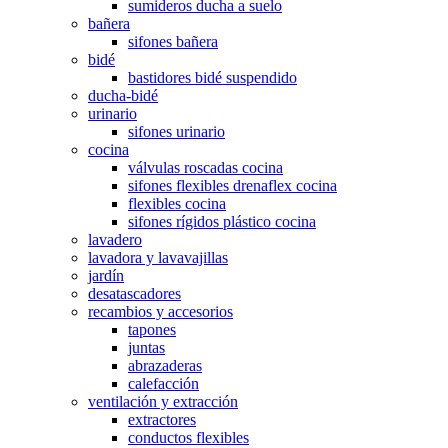
sumideros ducha a suelo
bañera
sifones bañera
bidé
bastidores bidé suspendido
ducha-bidé
urinario
sifones urinario
cocina
válvulas roscadas cocina
sifones flexibles drenaflex cocina
flexibles cocina
sifones rígidos plástico cocina
lavadero
lavadora y lavavajillas
jardín
desatascadores
recambios y accesorios
tapones
juntas
abrazaderas
calefacción
ventilación y extracción
extractores
conductos flexibles