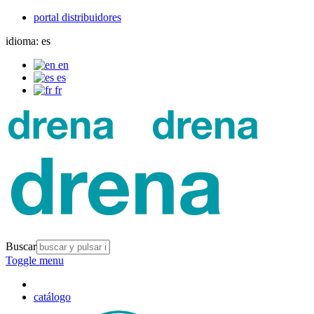
portal distribuidores
idioma:
es
en
es
fr
Buscar
Toggle menu
catálogo