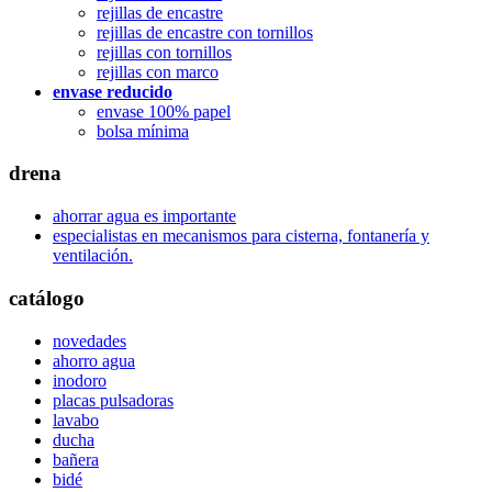
rejillas de encastre
rejillas de encastre con tornillos
rejillas con tornillos
rejillas con marco
envase reducido
envase 100% papel
bolsa mínima
drena
ahorrar agua es importante
especialistas en mecanismos para cisterna, fontanería y
ventilación.
catálogo
novedades
ahorro agua
inodoro
placas pulsadoras
lavabo
ducha
bañera
bidé