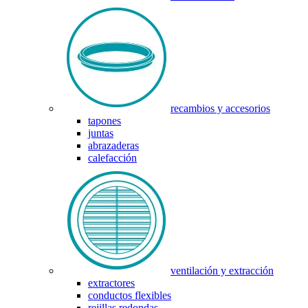
recambios y accesorios
tapones
juntas
abrazaderas
calefacción
ventilación y extracción
extractores
conductos flexibles
rejillas redondas