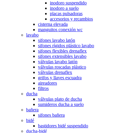
inodoro suspendido
inodoro a suelo
placas pulsadoras
accesorios y recambios
cisterna elevada
manguitos conexión wc
lavabo
sifones lavabo latón
sifones rígidos plástico lavabo
sifones flexibles drenaflex
sifones extensibles lavabo
válvulas lavabo latón
válvulas roscadas plástico
válvulas drenaflex
grifos y llaves escuadra
aireadores
filtros
ducha
válvulas plato de ducha
sumideros ducha a suelo
bañera
sifones bañera
bidé
bastidores bidé suspendido
ducha-bidé