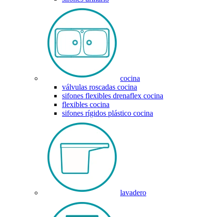
cocina
válvulas roscadas cocina
sifones flexibles drenaflex cocina
flexibles cocina
sifones rígidos plástico cocina
lavadero