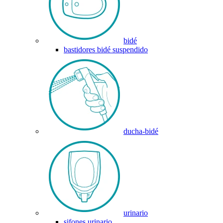
bidé
bastidores bidé suspendido
ducha-bidé
urinario
sifones urinario