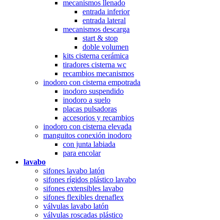
mecanismos llenado
entrada inferior
entrada lateral
mecanismos descarga
start & stop
doble volumen
kits cisterna cerámica
tiradores cisterna wc
recambios mecanismos
inodoro con cisterna empotrada
inodoro suspendido
inodoro a suelo
placas pulsadoras
accesorios y recambios
inodoro con cisterna elevada
manguitos conexión inodoro
con junta labiada
para encolar
lavabo
sifones lavabo latón
sifones rígidos plástico lavabo
sifones extensibles lavabo
sifones flexibles drenaflex
válvulas lavabo latón
válvulas roscadas plástico