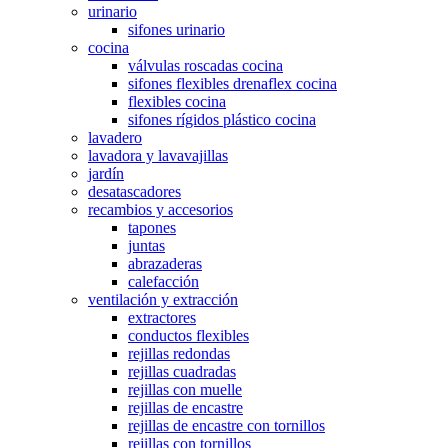
urinario
sifones urinario
cocina
válvulas roscadas cocina
sifones flexibles drenaflex cocina
flexibles cocina
sifones rígidos plástico cocina
lavadero
lavadora y lavavajillas
jardín
desatascadores
recambios y accesorios
tapones
juntas
abrazaderas
calefacción
ventilación y extracción
extractores
conductos flexibles
rejillas redondas
rejillas cuadradas
rejillas con muelle
rejillas de encastre
rejillas de encastre con tornillos
rejillas con tornillos