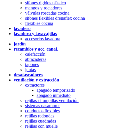
sifones rígidos plástico
mangos y rociadores
válvulas roscadas cocina
sifones flexibles drenaflex cocina
flexibles cocina
lavadero
lavadora y lavavajillas
accesorios lavadora
jardín
recambios y acc. canal.
calefacción
abrazaderas
tapones
juntas
desatascadores
ventilación y extracción
extractores
apagado temporizado
apagado inmediato
rejillas / trampillas ventilación
sistemas pasamuros
conductos flexibles
rejillas redondas
rejillas cuadradas
rejillas con muelle