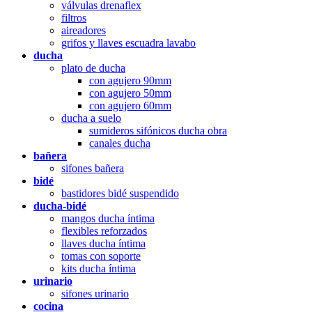
válvulas drenaflex
filtros
aireadores
grifos y llaves escuadra lavabo
ducha
plato de ducha
con agujero 90mm
con agujero 50mm
con agujero 60mm
ducha a suelo
sumideros sifónicos ducha obra
canales ducha
bañera
sifones bañera
bidé
bastidores bidé suspendido
ducha-bidé
mangos ducha íntima
flexibles reforzados
llaves ducha íntima
tomas con soporte
kits ducha íntima
urinario
sifones urinario
cocina