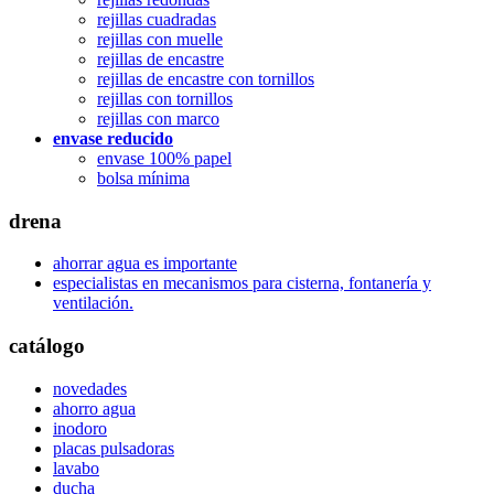
rejillas cuadradas
rejillas con muelle
rejillas de encastre
rejillas de encastre con tornillos
rejillas con tornillos
rejillas con marco
envase reducido
envase 100% papel
bolsa mínima
drena
ahorrar agua es importante
especialistas en mecanismos para cisterna, fontanería y
ventilación.
catálogo
novedades
ahorro agua
inodoro
placas pulsadoras
lavabo
ducha