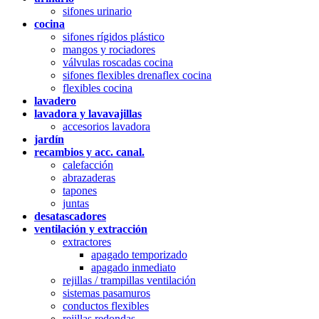
sifones urinario
cocina
sifones rígidos plástico
mangos y rociadores
válvulas roscadas cocina
sifones flexibles drenaflex cocina
flexibles cocina
lavadero
lavadora y lavavajillas
accesorios lavadora
jardín
recambios y acc. canal.
calefacción
abrazaderas
tapones
juntas
desatascadores
ventilación y extracción
extractores
apagado temporizado
apagado inmediato
rejillas / trampillas ventilación
sistemas pasamuros
conductos flexibles
rejillas redondas