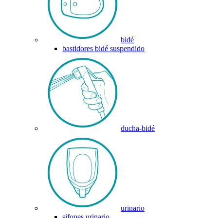
bidé
bastidores bidé suspendido
ducha-bidé
urinario
sifones urinario