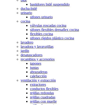
bidé
bastidores bidé suspendido
ducha-bidé
urinario
sifones urinario
cocina
válvulas roscadas cocina
sifones flexibles drenaflex cocina
flexibles cocina
sifones rígidos plástico cocina
lavadero
lavadora y lavavajillas
jardín
desatascadores
recambios y accesorios
tapones
juntas
abrazaderas
calefacción
ventilación y extracción
extractores
conductos flexibles
rejillas redondas
rejillas cuadradas
rejillas con muelle