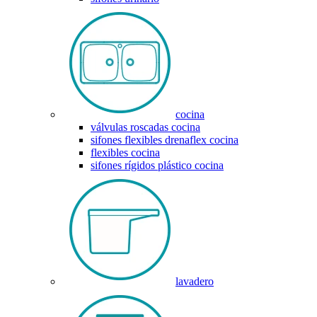
cocina
válvulas roscadas cocina
sifones flexibles drenaflex cocina
flexibles cocina
sifones rígidos plástico cocina
lavadero