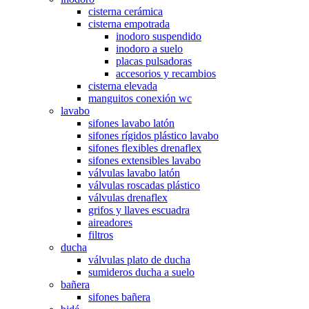
cisterna cerámica
cisterna empotrada
inodoro suspendido
inodoro a suelo
placas pulsadoras
accesorios y recambios
cisterna elevada
manguitos conexión wc
lavabo
sifones lavabo latón
sifones rígidos plástico lavabo
sifones flexibles drenaflex
sifones extensibles lavabo
válvulas lavabo latón
válvulas roscadas plástico
válvulas drenaflex
grifos y llaves escuadra
aireadores
filtros
ducha
válvulas plato de ducha
sumideros ducha a suelo
bañera
sifones bañera