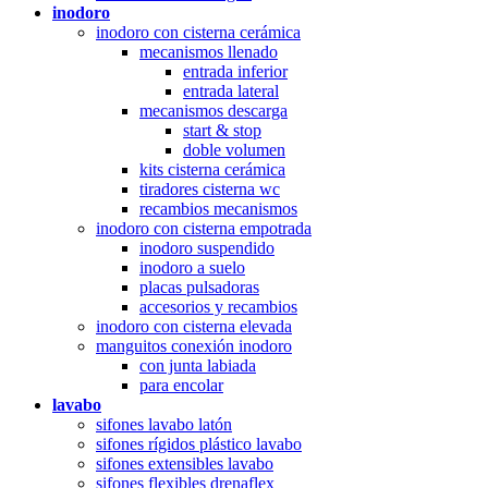
inodoro
inodoro con cisterna cerámica
mecanismos llenado
entrada inferior
entrada lateral
mecanismos descarga
start & stop
doble volumen
kits cisterna cerámica
tiradores cisterna wc
recambios mecanismos
inodoro con cisterna empotrada
inodoro suspendido
inodoro a suelo
placas pulsadoras
accesorios y recambios
inodoro con cisterna elevada
manguitos conexión inodoro
con junta labiada
para encolar
lavabo
sifones lavabo latón
sifones rígidos plástico lavabo
sifones extensibles lavabo
sifones flexibles drenaflex