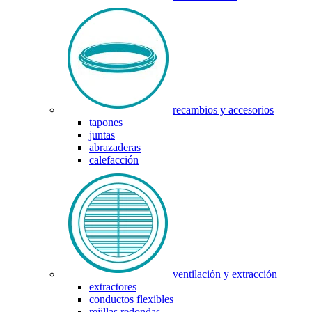
recambios y accesorios
tapones
juntas
abrazaderas
calefacción
ventilación y extracción
extractores
conductos flexibles
rejillas redondas