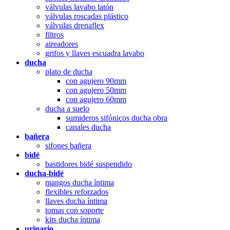
válvulas lavabo latón
válvulas roscadas plástico
válvulas drenaflex
filtros
aireadores
grifos y llaves escuadra lavabo
ducha
plato de ducha
con agujero 90mm
con agujero 50mm
con agujero 60mm
ducha a suelo
sumideros sifónicos ducha obra
canales ducha
bañera
sifones bañera
bidé
bastidores bidé suspendido
ducha-bidé
mangos ducha íntima
flexibles reforzados
llaves ducha íntima
tomas con soporte
kits ducha íntima
urinario