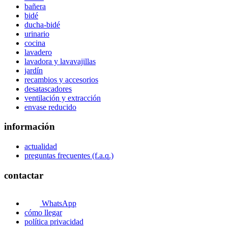
bañera
bidé
ducha-bidé
urinario
cocina
lavadero
lavadora y lavavajillas
jardín
recambios y accesorios
desatascadores
ventilación y extracción
envase reducido
información
actualidad
preguntas frecuentes (f.a.q.)
contactar
WhatsApp
cómo llegar
política privacidad