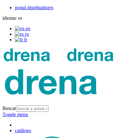
portal distribuidores
idioma:
es
en
es
fr
Buscar
Toggle menu
catálogo