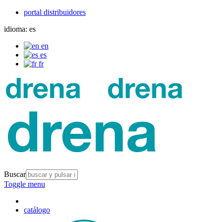
portal distribuidores
idioma:
es
en
es
fr
Buscar
Toggle menu
catálogo