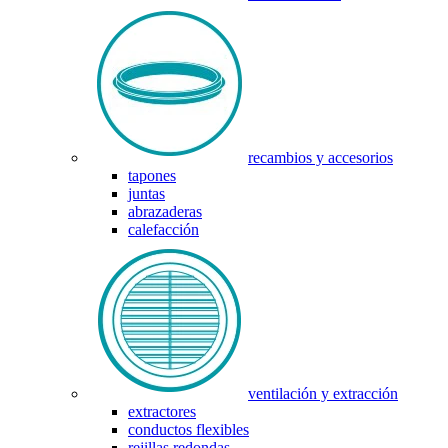
recambios y accesorios
tapones
juntas
abrazaderas
calefacción
ventilación y extracción
extractores
conductos flexibles
rejillas redondas