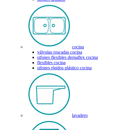
cocina
válvulas roscadas cocina
sifones flexibles drenaflex cocina
flexibles cocina
sifones rígidos plástico cocina
lavadero