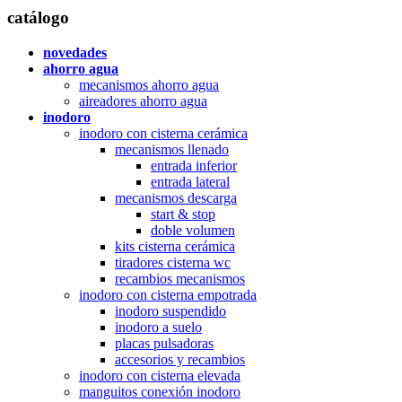
catálogo
novedades
ahorro agua
mecanismos ahorro agua
aireadores ahorro agua
inodoro
inodoro con cisterna cerámica
mecanismos llenado
entrada inferior
entrada lateral
mecanismos descarga
start & stop
doble volumen
kits cisterna cerámica
tiradores cisterna wc
recambios mecanismos
inodoro con cisterna empotrada
inodoro suspendido
inodoro a suelo
placas pulsadoras
accesorios y recambios
inodoro con cisterna elevada
manguitos conexión inodoro