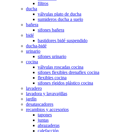
filtros
ducha
válvulas plato de ducha
sumideros ducha a suelo
bañera
sifones bañera
bidé
bastidores bidé suspendido
ducha-bidé
urinario
sifones urinario
cocina
válvulas roscadas cocina
sifones flexibles drenaflex cocina
flexibles cocina
sifones rígidos plástico cocina
lavadero
lavadora y lavavajillas
jardín
desatascadores
recambios y accesorios
tapones
juntas
abrazaderas
calefacción