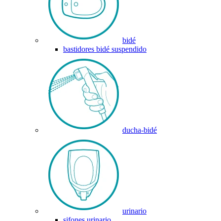
bidé
bastidores bidé suspendido
ducha-bidé
urinario
sifones urinario