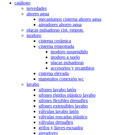
catálogo
novedades
ahorro agua
mecanismos cisterna ahorro agua
aireadores ahorro agua
placas pulsadoras cist. empotr.
inodoro
cisterna cerámica
cisterna empotrada
inodoro suspendido
inodoro a suelo
placas pulsadoras
accesorios y recambios
cisterna elevada
manguitos conexión wc
lavabo
sifones lavabo latón
sifones rígidos plástico lavabo
sifones flexibles drenaflex
sifones extensibles lavabo
válvulas lavabo latón
válvulas roscadas plástico
válvulas drenaflex
grifos y llaves escuadra
aireadores