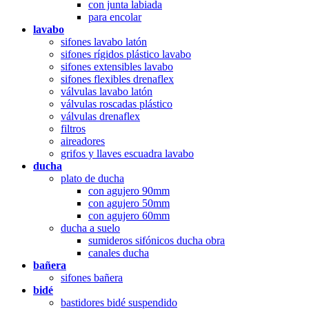
con junta labiada
para encolar
lavabo
sifones lavabo latón
sifones rígidos plástico lavabo
sifones extensibles lavabo
sifones flexibles drenaflex
válvulas lavabo latón
válvulas roscadas plástico
válvulas drenaflex
filtros
aireadores
grifos y llaves escuadra lavabo
ducha
plato de ducha
con agujero 90mm
con agujero 50mm
con agujero 60mm
ducha a suelo
sumideros sifónicos ducha obra
canales ducha
bañera
sifones bañera
bidé
bastidores bidé suspendido