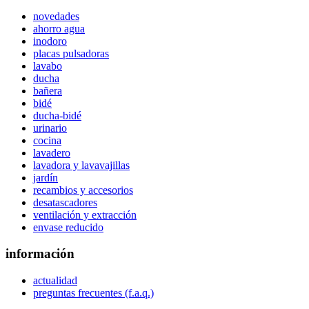
novedades
ahorro agua
inodoro
placas pulsadoras
lavabo
ducha
bañera
bidé
ducha-bidé
urinario
cocina
lavadero
lavadora y lavavajillas
jardín
recambios y accesorios
desatascadores
ventilación y extracción
envase reducido
información
actualidad
preguntas frecuentes (f.a.q.)