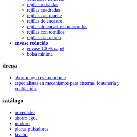
rejillas redondas
rejillas cuadradas
rejillas con muelle
rejillas de encastre
rejillas de encastre con tornillos
rejillas con tornillos
rejillas con marco
envase reducido
envase 100% papel
bolsa mínima
drena
ahorrar agua es importante
especialistas en mecanismos para cisterna, fontanería y
ventilación.
catálogo
novedades
ahorro agua
inodoro
placas pulsadoras
lavabo