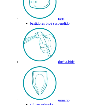
bidé
bastidores bidé suspendido
ducha-bidé
urinario
sifones urinario