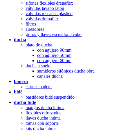
sifones flexibles drenaflex
válvulas lavabo latón
válvulas roscadas plástico
válvulas drenaflex
filtros
aireadores
grifos y llaves escuadra lavabo
ducha
plato de ducha
con agujero 90mm
con agujero 50mm
con agujero 60mm
ducha a suelo
sumideros sifónicos ducha obra
canales ducha
bañera
sifones bañera
bidé
bastidores bidé suspendido
ducha-bidé
mangos ducha íntima
flexibles reforzados
llaves ducha íntima
tomas con soporte
kits ducha íntima