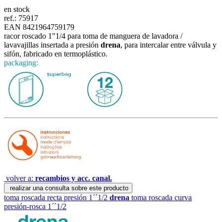
en stock
ref.:
75917
EAN 8421964759179
racor roscado 1"1/4 para toma de manguera de lavadora /
lavavajillas insertada a presión
drena
, para intercalar entre válvula y
sifón, fabricado en termoplástico.
packaging:
volver a:
recambios y acc. canal.
realizar una consulta sobre este producto
toma roscada recta presión 1´´1/2
drena
toma roscada curva
presión-rosca 1´´1/2