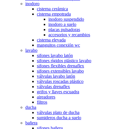
inodoro
cisterna cerámica
cisterna empotrada
inodoro suspendido
inodoro a suelo
placas pulsadoras
accesorios y recambios
cisterna elevada
manguitos conexión wc
lavabo
sifones lavabo latón
sifones rígidos plástico lavabo
sifones flexibles drenaflex
sifones extensibles lavabo
válvulas lavabo latón
válvulas roscadas plástico
válvulas drenaflex
grifos y llaves escuadra
aireadores
filtros
ducha
válvulas plato de ducha
sumideros ducha a suelo
bañera
sifones bañera