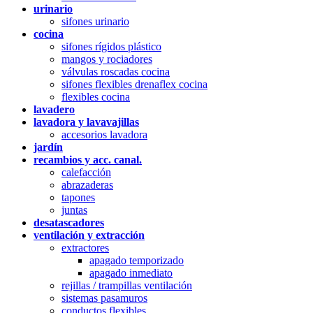
urinario
sifones urinario
cocina
sifones rígidos plástico
mangos y rociadores
válvulas roscadas cocina
sifones flexibles drenaflex cocina
flexibles cocina
lavadero
lavadora y lavavajillas
accesorios lavadora
jardín
recambios y acc. canal.
calefacción
abrazaderas
tapones
juntas
desatascadores
ventilación y extracción
extractores
apagado temporizado
apagado inmediato
rejillas / trampillas ventilación
sistemas pasamuros
conductos flexibles