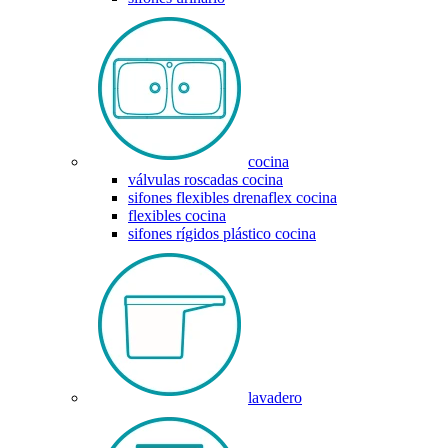
cocina
válvulas roscadas cocina
sifones flexibles drenaflex cocina
flexibles cocina
sifones rígidos plástico cocina
lavadero