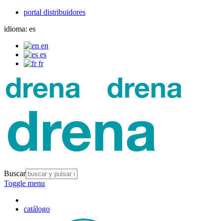
portal distribuidores
idioma:
es
en
es
fr
Buscar
Toggle menu
catálogo