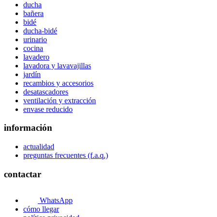
ducha
bañera
bidé
ducha-bidé
urinario
cocina
lavadero
lavadora y lavavajillas
jardín
recambios y accesorios
desatascadores
ventilación y extracción
envase reducido
información
actualidad
preguntas frecuentes (f.a.q.)
contactar
WhatsApp
cómo llegar