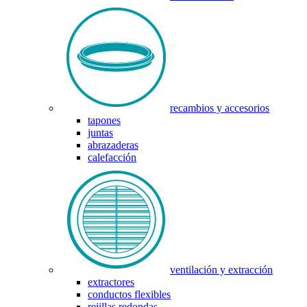
recambios y accesorios
tapones
juntas
abrazaderas
calefacción
ventilación y extracción
extractores
conductos flexibles
rejillas redondas