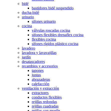
bidé
bastidores bidé suspendido
ducha-bidé
urinario
sifones urinario
cocina
válvulas roscadas cocina
sifones flexibles drenaflex cocina
flexibles cocina
sifones rígidos plástico cocina
lavadero
lavadora y lavavajillas
jardín
desatascadores
recambios y accesorios
tapones
juntas
abrazaderas
calefacción
ventilación y extracción
extractores
conductos flexibles
rejillas redondas
rejillas cuadradas
rejillas con muelle