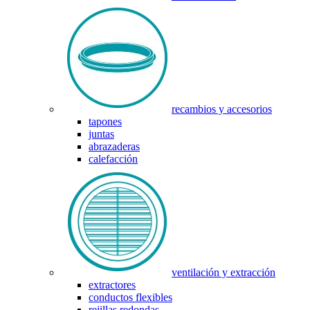
recambios y accesorios
tapones
juntas
abrazaderas
calefacción
ventilación y extracción
extractores
conductos flexibles
rejillas redondas