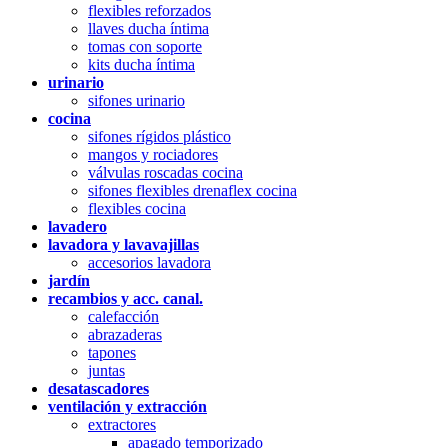
flexibles reforzados
llaves ducha íntima
tomas con soporte
kits ducha íntima
urinario
sifones urinario
cocina
sifones rígidos plástico
mangos y rociadores
válvulas roscadas cocina
sifones flexibles drenaflex cocina
flexibles cocina
lavadero
lavadora y lavavajillas
accesorios lavadora
jardín
recambios y acc. canal.
calefacción
abrazaderas
tapones
juntas
desatascadores
ventilación y extracción
extractores
apagado temporizado