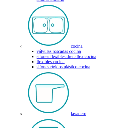
cocina
válvulas roscadas cocina
sifones flexibles drenaflex cocina
flexibles cocina
sifones rígidos plástico cocina
lavadero