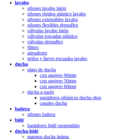
lavabo
sifones lavabo latón
sifones rígidos plástico lavabo
sifones extensibles lavabo
sifones flexibles drenaflex
válvulas lavabo latón
válvulas roscadas plástico
válvulas drenaflex
filtros
aireadores
grifos y llaves escuadra lavabo
ducha
plato de ducha
con agujero 90mm
con agujero 50mm
con agujero 60mm
ducha a suelo
sumideros sifónicos ducha obra
canales ducha
bañera
sifones bañera
bidé
bastidores bidé suspendido
ducha-bidé
mangos ducha íntima