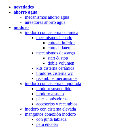
novedades
ahorro agua
mecanismos ahorro agua
aireadores ahorro agua
inodoro
inodoro con cisterna cerámica
mecanismos llenado
entrada inferior
entrada lateral
mecanismos descarga
start & stop
doble volumen
kits cisterna cerámica
tiradores cisterna wc
recambios mecanismos
inodoro con cisterna empotrada
inodoro suspendido
inodoro a suelo
placas pulsadoras
accesorios y recambios
inodoro con cisterna elevada
manguitos conexión inodoro
con junta labiada
para encolar