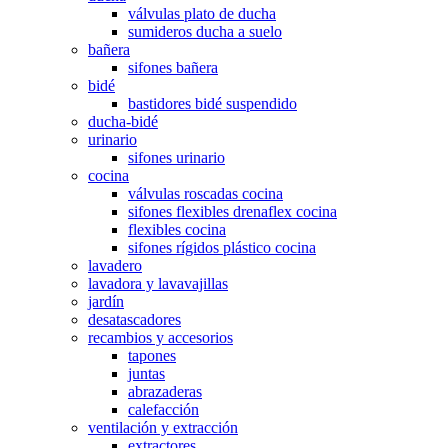
válvulas plato de ducha
sumideros ducha a suelo
bañera
sifones bañera
bidé
bastidores bidé suspendido
ducha-bidé
urinario
sifones urinario
cocina
válvulas roscadas cocina
sifones flexibles drenaflex cocina
flexibles cocina
sifones rígidos plástico cocina
lavadero
lavadora y lavavajillas
jardín
desatascadores
recambios y accesorios
tapones
juntas
abrazaderas
calefacción
ventilación y extracción
extractores