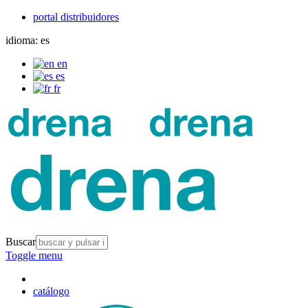
portal distribuidores
idioma:
es
en
es
fr
Buscar
Toggle menu
catálogo