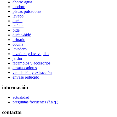
ahorro agua
inodoro
placas pulsadoras
lavabo
ducha
bañera
bidé
ducha-bidé
urinario
cocina
lavadero
lavadora y lavavajillas
jardín
recambios y accesorios
desatascadores
ventilación y extracción
envase reducido
información
actualidad
preguntas frecuentes (f.a.q.)
contactar