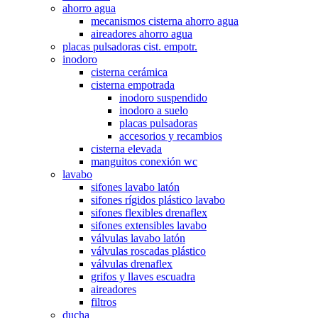
ahorro agua
mecanismos cisterna ahorro agua
aireadores ahorro agua
placas pulsadoras cist. empotr.
inodoro
cisterna cerámica
cisterna empotrada
inodoro suspendido
inodoro a suelo
placas pulsadoras
accesorios y recambios
cisterna elevada
manguitos conexión wc
lavabo
sifones lavabo latón
sifones rígidos plástico lavabo
sifones flexibles drenaflex
sifones extensibles lavabo
válvulas lavabo latón
válvulas roscadas plástico
válvulas drenaflex
grifos y llaves escuadra
aireadores
filtros
ducha