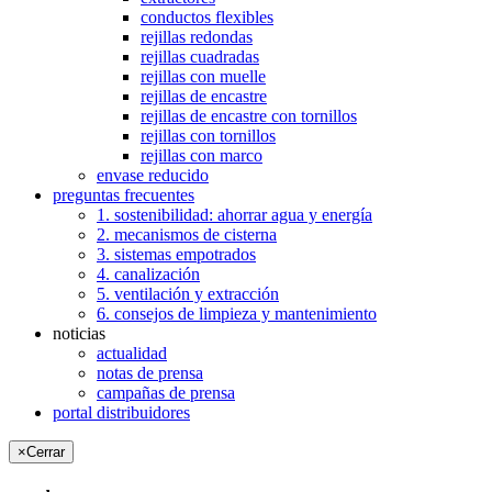
conductos flexibles
rejillas redondas
rejillas cuadradas
rejillas con muelle
rejillas de encastre
rejillas de encastre con tornillos
rejillas con tornillos
rejillas con marco
envase reducido
preguntas frecuentes
1. sostenibilidad: ahorrar agua y energía
2. mecanismos de cisterna
3. sistemas empotrados
4. canalización
5. ventilación y extracción
6. consejos de limpieza y mantenimiento
noticias
actualidad
notas de prensa
campañas de prensa
portal distribuidores
×
Cerrar