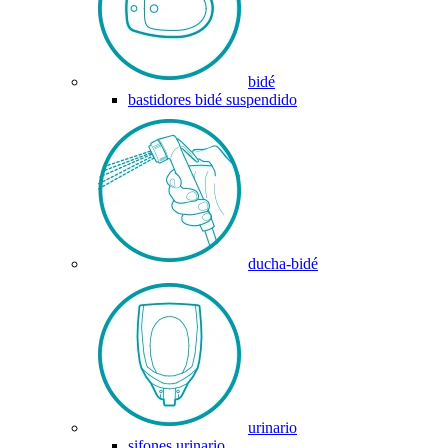
bidé
bastidores bidé suspendido
ducha-bidé
urinario
sifones urinario