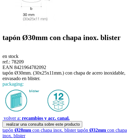
tapón
Ø30mm
con chapa inox. blister
en stock
ref.:
78209
EAN 8421964782092
tapón Ø30mm. (30x25x11mm.) con chapa de acero inoxidable,
envasado en blister.
packaging:
volver a:
recambios y acc. canal.
realizar una consulta sobre este producto
tapón
Ø28mm
con chapa inox. blister
tapón
Ø32mm
con chapa
inox. blister