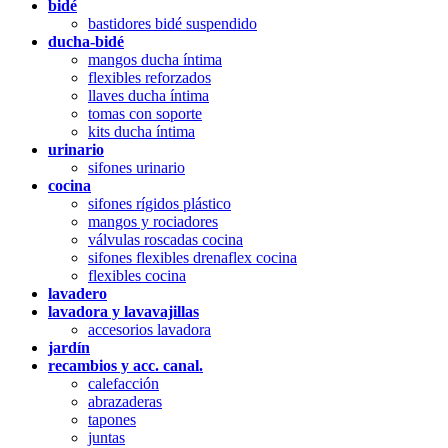
bidé
bastidores bidé suspendido
ducha-bidé
mangos ducha íntima
flexibles reforzados
llaves ducha íntima
tomas con soporte
kits ducha íntima
urinario
sifones urinario
cocina
sifones rígidos plástico
mangos y rociadores
válvulas roscadas cocina
sifones flexibles drenaflex cocina
flexibles cocina
lavadero
lavadora y lavavajillas
accesorios lavadora
jardín
recambios y acc. canal.
calefacción
abrazaderas
tapones
juntas