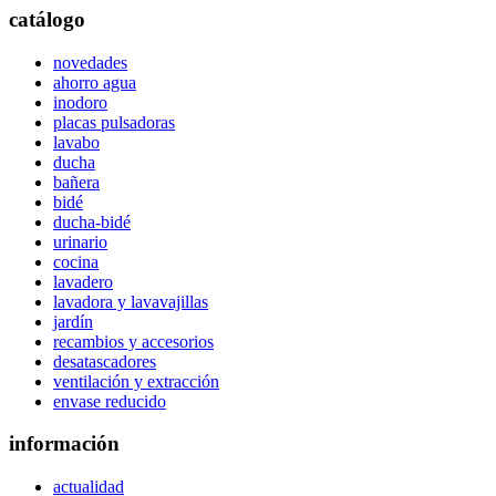
catálogo
novedades
ahorro agua
inodoro
placas pulsadoras
lavabo
ducha
bañera
bidé
ducha-bidé
urinario
cocina
lavadero
lavadora y lavavajillas
jardín
recambios y accesorios
desatascadores
ventilación y extracción
envase reducido
información
actualidad