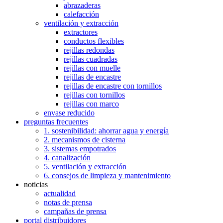
abrazaderas
calefacción
ventilación y extracción
extractores
conductos flexibles
rejillas redondas
rejillas cuadradas
rejillas con muelle
rejillas de encastre
rejillas de encastre con tornillos
rejillas con tornillos
rejillas con marco
envase reducido
preguntas frecuentes
1. sostenibilidad: ahorrar agua y energía
2. mecanismos de cisterna
3. sistemas empotrados
4. canalización
5. ventilación y extracción
6. consejos de limpieza y mantenimiento
noticias
actualidad
notas de prensa
campañas de prensa
portal distribuidores