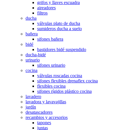
grifos y llaves escuadra
aireadores
filtros
ducha
válvulas plato de ducha
sumideros ducha a suelo
bañera
sifones bañera
bidé
bastidores bidé suspendido
ducha-bidé
urinario
sifones urinario
cocina
válvulas roscadas cocina
sifones flexibles drenaflex cocina
flexibles cocina
sifones rígidos plástico cocina
lavadero
lavadora y lavavajillas
jardín
desatascadores
recambios y accesorios
tapones
juntas