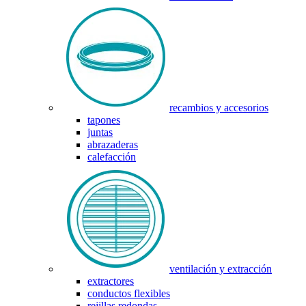
recambios y accesorios
tapones
juntas
abrazaderas
calefacción
ventilación y extracción
extractores
conductos flexibles
rejillas redondas