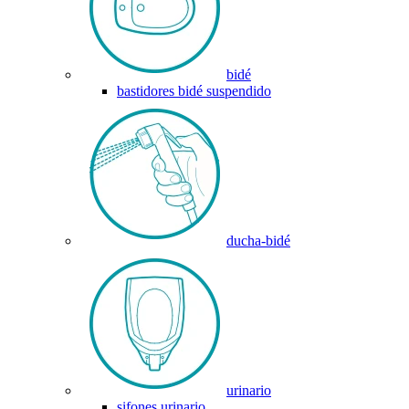
bidé
bastidores bidé suspendido
ducha-bidé
urinario
sifones urinario