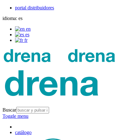
portal distribuidores
idioma:
es
en
es
fr
Buscar
Toggle menu
catálogo