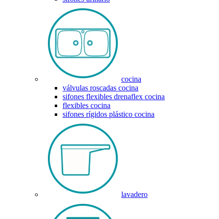
cocina
válvulas roscadas cocina
sifones flexibles drenaflex cocina
flexibles cocina
sifones rígidos plástico cocina
lavadero