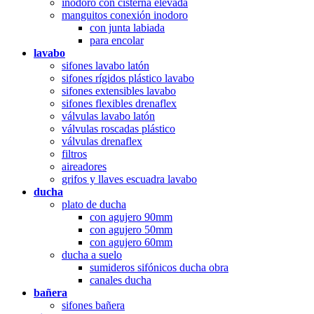
inodoro con cisterna elevada
manguitos conexión inodoro
con junta labiada
para encolar
lavabo
sifones lavabo latón
sifones rígidos plástico lavabo
sifones extensibles lavabo
sifones flexibles drenaflex
válvulas lavabo latón
válvulas roscadas plástico
válvulas drenaflex
filtros
aireadores
grifos y llaves escuadra lavabo
ducha
plato de ducha
con agujero 90mm
con agujero 50mm
con agujero 60mm
ducha a suelo
sumideros sifónicos ducha obra
canales ducha
bañera
sifones bañera