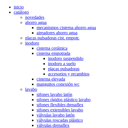
inicio
catálogo
novedades
ahorro agua
mecanismos cisterna ahorro agua
aireadores ahorro agua
placas pulsadoras cist. empotr.
inodoro
cisterna cerámica
cisterna empotrada
inodoro suspendido
inodoro a suelo
placas pulsadoras
accesorios y recambios
cisterna elevada
manguitos conexión wc
lavabo
sifones lavabo latón
sifones rígidos plástico lavabo
sifones flexibles drenaflex
sifones extensibles lavabo
válvulas lavabo latón
válvulas roscadas plástico
válvulas drenaflex