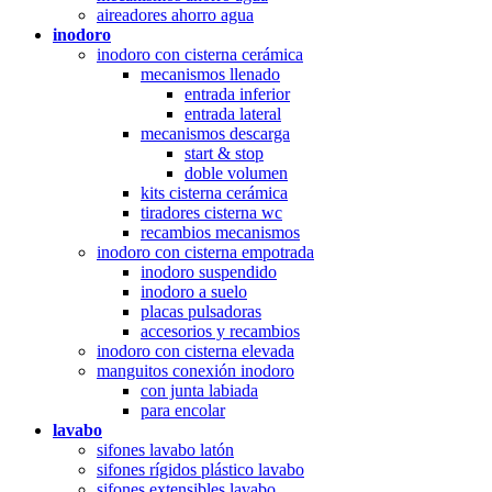
aireadores ahorro agua
inodoro
inodoro con cisterna cerámica
mecanismos llenado
entrada inferior
entrada lateral
mecanismos descarga
start & stop
doble volumen
kits cisterna cerámica
tiradores cisterna wc
recambios mecanismos
inodoro con cisterna empotrada
inodoro suspendido
inodoro a suelo
placas pulsadoras
accesorios y recambios
inodoro con cisterna elevada
manguitos conexión inodoro
con junta labiada
para encolar
lavabo
sifones lavabo latón
sifones rígidos plástico lavabo
sifones extensibles lavabo