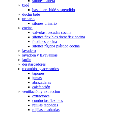
sifones bañera
bidé
bastidores bidé suspendido
ducha-bidé
urinario
sifones urinario
cocina
válvulas roscadas cocina
sifones flexibles drenaflex cocina
flexibles cocina
sifones rígidos plástico cocina
lavadero
lavadora y lavavajillas
jardín
desatascadores
recambios y accesorios
tapones
juntas
abrazaderas
calefacción
ventilación y extracción
extractores
conductos flexibles
rejillas redondas
rejillas cuadradas