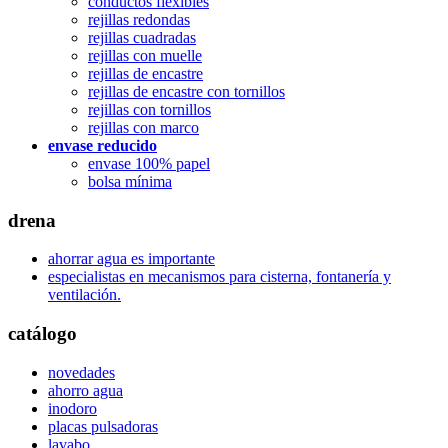
conductos flexibles
rejillas redondas
rejillas cuadradas
rejillas con muelle
rejillas de encastre
rejillas de encastre con tornillos
rejillas con tornillos
rejillas con marco
envase reducido
envase 100% papel
bolsa mínima
drena
ahorrar agua es importante
especialistas en mecanismos para cisterna, fontanería y
ventilación.
catálogo
novedades
ahorro agua
inodoro
placas pulsadoras
lavabo