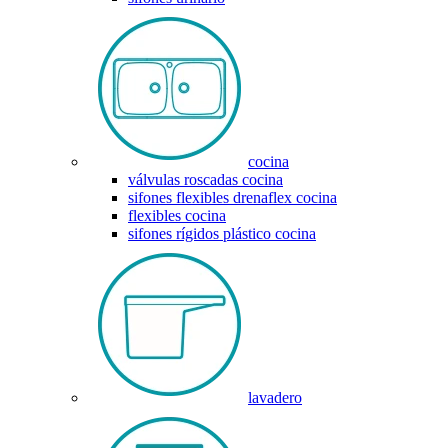
cocina
válvulas roscadas cocina
sifones flexibles drenaflex cocina
flexibles cocina
sifones rígidos plástico cocina
lavadero