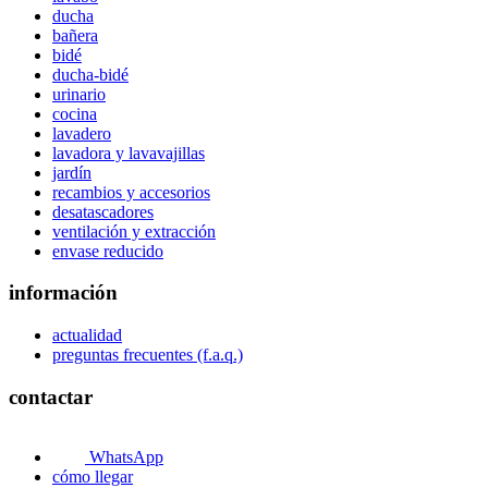
ducha
bañera
bidé
ducha-bidé
urinario
cocina
lavadero
lavadora y lavavajillas
jardín
recambios y accesorios
desatascadores
ventilación y extracción
envase reducido
información
actualidad
preguntas frecuentes (f.a.q.)
contactar
WhatsApp
cómo llegar