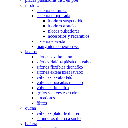
placas pulsadoras cist. empotr.
inodoro
cisterna cerámica
cisterna empotrada
inodoro suspendido
inodoro a suelo
placas pulsadoras
accesorios y recambios
cisterna elevada
manguitos conexión wc
lavabo
sifones lavabo latón
sifones rígidos plástico lavabo
sifones flexibles drenaflex
sifones extensibles lavabo
válvulas lavabo latón
válvulas roscadas plástico
válvulas drenaflex
grifos y llaves escuadra
aireadores
filtros
ducha
válvulas plato de ducha
sumideros ducha a suelo
bañera