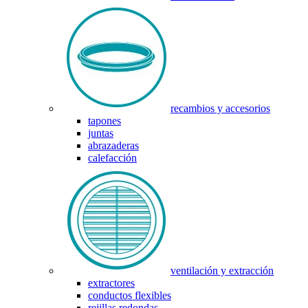
recambios y accesorios
tapones
juntas
abrazaderas
calefacción
ventilación y extracción
extractores
conductos flexibles
rejillas redondas