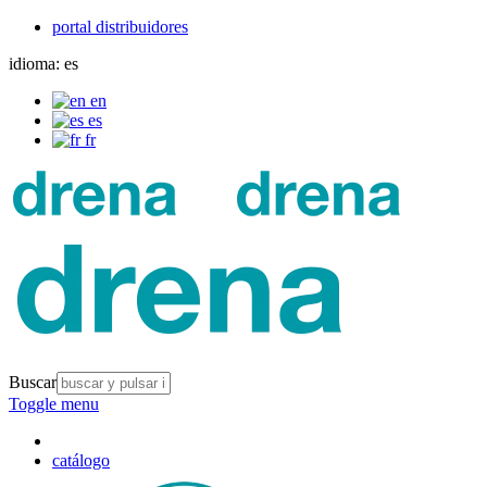
portal distribuidores
idioma:
es
en
es
fr
Buscar
Toggle menu
catálogo