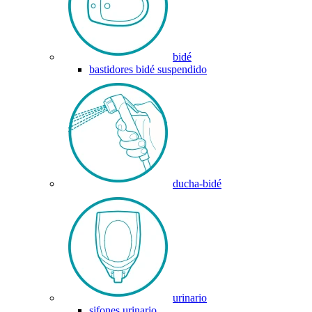
bidé
bastidores bidé suspendido
ducha-bidé
urinario
sifones urinario