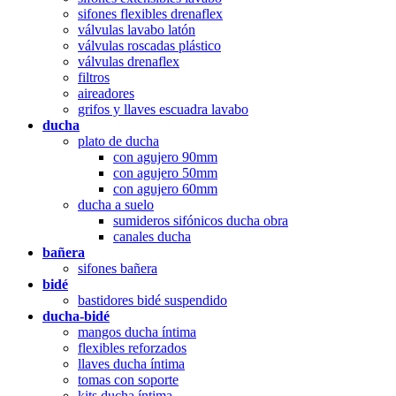
sifones flexibles drenaflex
válvulas lavabo latón
válvulas roscadas plástico
válvulas drenaflex
filtros
aireadores
grifos y llaves escuadra lavabo
ducha
plato de ducha
con agujero 90mm
con agujero 50mm
con agujero 60mm
ducha a suelo
sumideros sifónicos ducha obra
canales ducha
bañera
sifones bañera
bidé
bastidores bidé suspendido
ducha-bidé
mangos ducha íntima
flexibles reforzados
llaves ducha íntima
tomas con soporte
kits ducha íntima