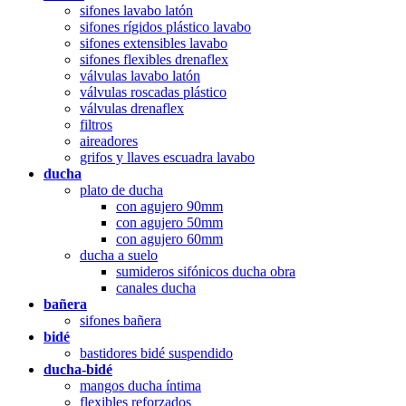
sifones lavabo latón
sifones rígidos plástico lavabo
sifones extensibles lavabo
sifones flexibles drenaflex
válvulas lavabo latón
válvulas roscadas plástico
válvulas drenaflex
filtros
aireadores
grifos y llaves escuadra lavabo
ducha
plato de ducha
con agujero 90mm
con agujero 50mm
con agujero 60mm
ducha a suelo
sumideros sifónicos ducha obra
canales ducha
bañera
sifones bañera
bidé
bastidores bidé suspendido
ducha-bidé
mangos ducha íntima
flexibles reforzados