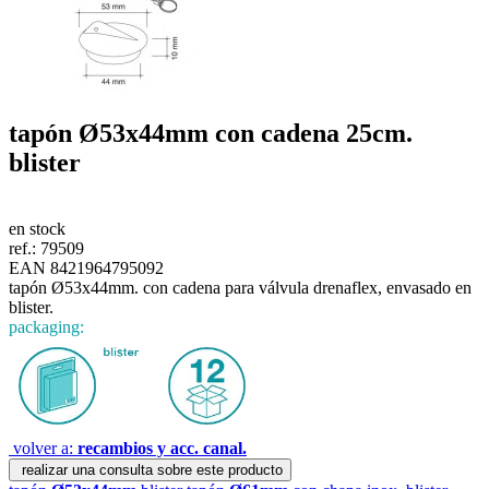
tapón
Ø53x44mm
con cadena 25cm.
blister
en stock
ref.:
79509
EAN 8421964795092
tapón Ø53x44mm. con cadena para válvula drenaflex, envasado en
blister.
packaging:
volver a:
recambios y acc. canal.
realizar una consulta sobre este producto