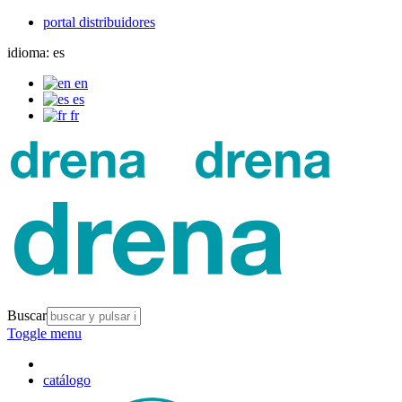
portal distribuidores
idioma:
es
en
es
fr
Buscar
Toggle menu
catálogo