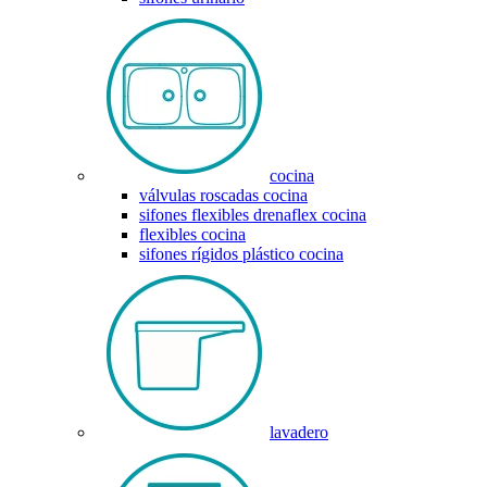
cocina
válvulas roscadas cocina
sifones flexibles drenaflex cocina
flexibles cocina
sifones rígidos plástico cocina
lavadero