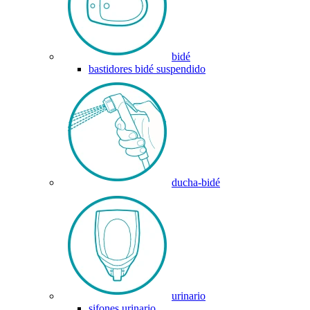
bidé
bastidores bidé suspendido
ducha-bidé
urinario
sifones urinario