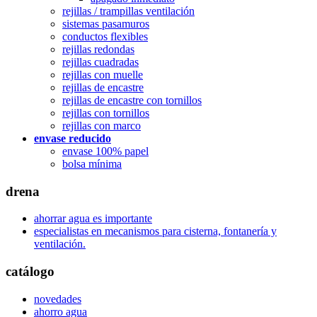
rejillas / trampillas ventilación
sistemas pasamuros
conductos flexibles
rejillas redondas
rejillas cuadradas
rejillas con muelle
rejillas de encastre
rejillas de encastre con tornillos
rejillas con tornillos
rejillas con marco
envase reducido
envase 100% papel
bolsa mínima
drena
ahorrar agua es importante
especialistas en mecanismos para cisterna, fontanería y
ventilación.
catálogo
novedades
ahorro agua