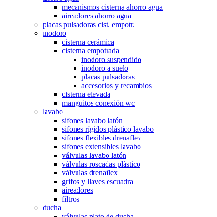
mecanismos cisterna ahorro agua
aireadores ahorro agua
placas pulsadoras cist. empotr.
inodoro
cisterna cerámica
cisterna empotrada
inodoro suspendido
inodoro a suelo
placas pulsadoras
accesorios y recambios
cisterna elevada
manguitos conexión wc
lavabo
sifones lavabo latón
sifones rígidos plástico lavabo
sifones flexibles drenaflex
sifones extensibles lavabo
válvulas lavabo latón
válvulas roscadas plástico
válvulas drenaflex
grifos y llaves escuadra
aireadores
filtros
ducha
válvulas plato de ducha