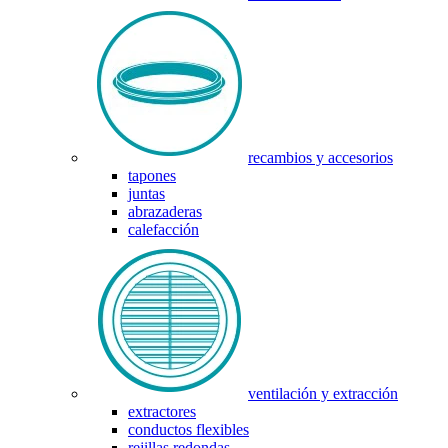
recambios y accesorios
tapones
juntas
abrazaderas
calefacción
ventilación y extracción
extractores
conductos flexibles
rejillas redondas