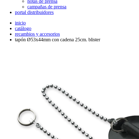
notas de prensa
campañas de prensa
portal distribuidores
inicio
catálogo
recambios y accesorios
tapón Ø53x44mm con cadena 25cm. blister