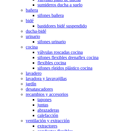
sumideros ducha a suelo
bañera
sifones bañera
bidé
bastidores bidé suspendido
ducha-bidé
urinario
sifones urinario
cocina
válvulas roscadas cocina
sifones flexibles drenaflex cocina
flexibles cocina
sifones rígidos plástico cocina
lavadero
lavadora y lavavajillas
jardín
desatascadores
recambios y accesorios
tapones
juntas
abrazaderas
calefacción
ventilación y extracción
extractores