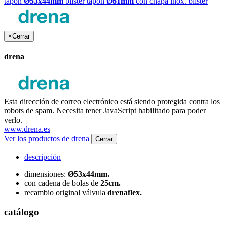
tapón
Ø53x44mm
blister
tapón
Ø61mm
con chapa inox. blister
×
Cerrar
drena
Esta dirección de correo electrónico está siendo protegida contra los
robots de spam. Necesita tener JavaScript habilitado para poder
verlo.
www.drena.es
Ver los productos de drena
Cerrar
descripción
dimensiones:
Ø53x44mm.
con cadena de bolas de
25cm.
recambio original válvula
drenaflex.
catálogo