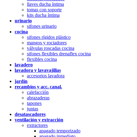
llaves ducha íntima
tomas con soporte
kits ducha íntima
urinario
sifones urinario
cocina
sifones rígidos plástico
mangos y rociadores
válvulas roscadas cocina
sifones flexibles drenaflex cocina
flexibles cocina
lavadero
lavadora y lavavajillas
accesorios lavadora
jardín
recambios y acc. canal.
calefacción
abrazaderas
tapones
juntas
desatascadores
ventilación y extracción
extractores
apagado temporizado
apagado inmediato