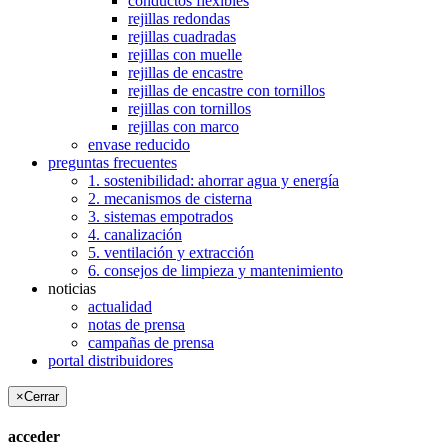
conductos flexibles
rejillas redondas
rejillas cuadradas
rejillas con muelle
rejillas de encastre
rejillas de encastre con tornillos
rejillas con tornillos
rejillas con marco
envase reducido
preguntas frecuentes
1. sostenibilidad: ahorrar agua y energía
2. mecanismos de cisterna
3. sistemas empotrados
4. canalización
5. ventilación y extracción
6. consejos de limpieza y mantenimiento
noticias
actualidad
notas de prensa
campañas de prensa
portal distribuidores
×
Cerrar
acceder