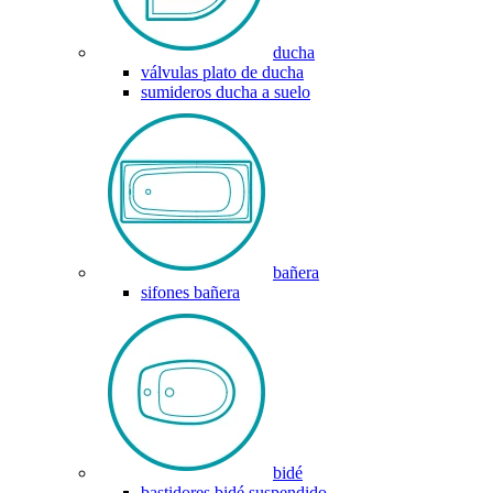
ducha
válvulas plato de ducha
sumideros ducha a suelo
bañera
sifones bañera
bidé
bastidores bidé suspendido