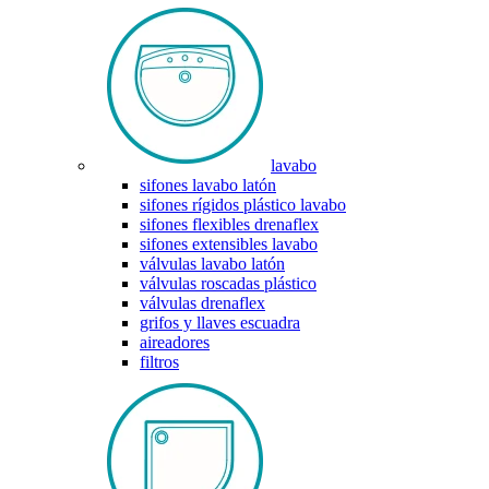
lavabo
sifones lavabo latón
sifones rígidos plástico lavabo
sifones flexibles drenaflex
sifones extensibles lavabo
válvulas lavabo latón
válvulas roscadas plástico
válvulas drenaflex
grifos y llaves escuadra
aireadores
filtros