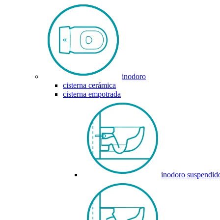
inodoro
cisterna cerámica
cisterna empotrada
inodoro suspendid