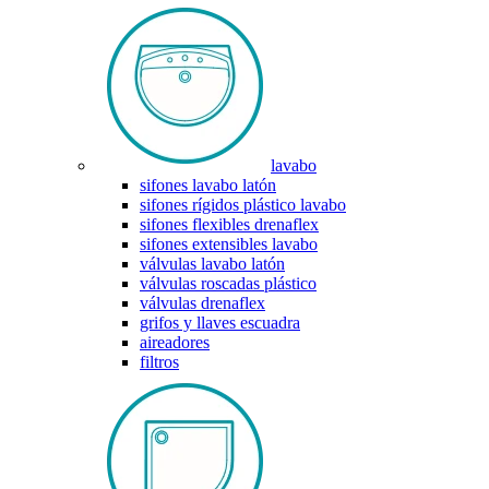
lavabo
sifones lavabo latón
sifones rígidos plástico lavabo
sifones flexibles drenaflex
sifones extensibles lavabo
válvulas lavabo latón
válvulas roscadas plástico
válvulas drenaflex
grifos y llaves escuadra
aireadores
filtros