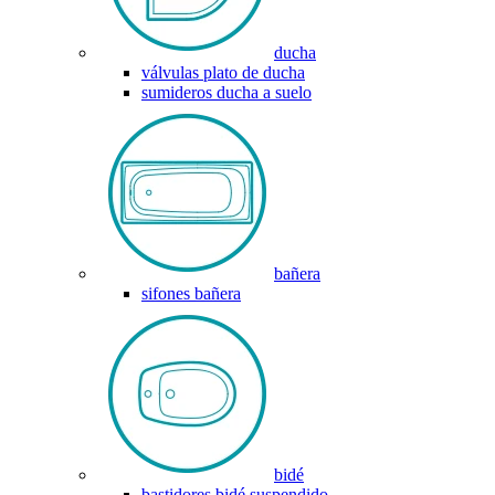
ducha
válvulas plato de ducha
sumideros ducha a suelo
bañera
sifones bañera
bidé
bastidores bidé suspendido