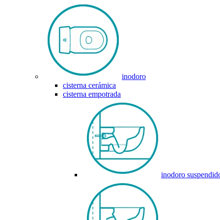
inodoro
cisterna cerámica
cisterna empotrada
inodoro suspendid