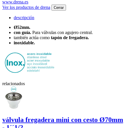
www.drena.es
Ver los productos de drena
Cerrar
descripción
Ø52mm.
con guía.
Para válvulas con agujero central.
también actúa como
tapón de fregadera.
inoxidable.
relacionados
válvula fregadera
mini
con cesto Ø70mm
- 1´´1/2