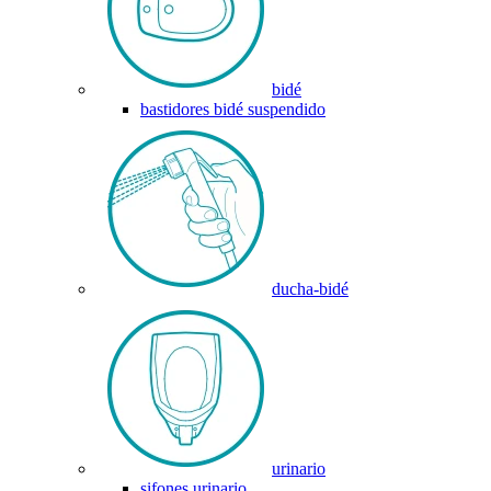
bidé
bastidores bidé suspendido
ducha-bidé
urinario
sifones urinario