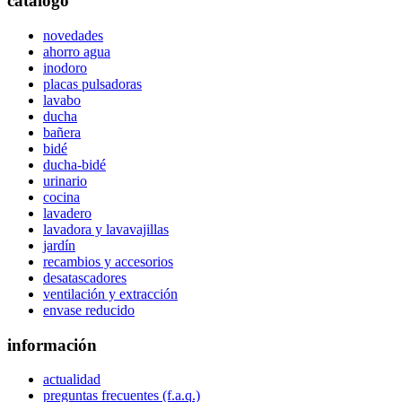
catálogo
novedades
ahorro agua
inodoro
placas pulsadoras
lavabo
ducha
bañera
bidé
ducha-bidé
urinario
cocina
lavadero
lavadora y lavavajillas
jardín
recambios y accesorios
desatascadores
ventilación y extracción
envase reducido
información
actualidad
preguntas frecuentes (f.a.q.)