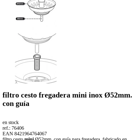
filtro cesto fregadera
mini
inox Ø52mm.
con guía
en stock
ref.:
76406
EAN 8421964764067
filtro cesto
mini
Ø52mm. con guía para fregadera, fabricado en