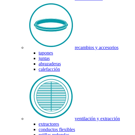
recambios y accesorios
tapones
juntas
abrazaderas
calefacción
ventilación y extracción
extractores
conductos flexibles
rejillas redondas