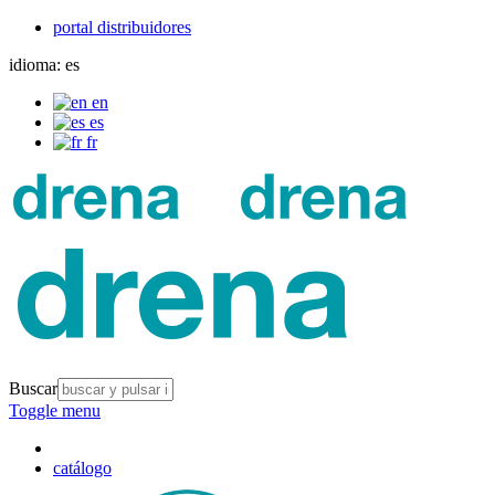
portal distribuidores
idioma:
es
en
es
fr
Buscar
Toggle menu
catálogo