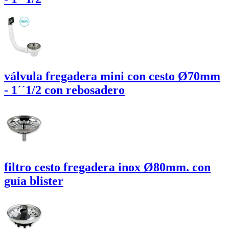
válvula fregadera
mini
con cesto Ø70mm
- 1´´1/2 con rebosadero
filtro cesto fregadera inox Ø80mm. con
guía blister