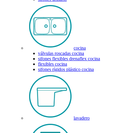
cocina
válvulas roscadas cocina
sifones flexibles drenaflex cocina
flexibles cocina
sifones rígidos plástico cocina
lavadero