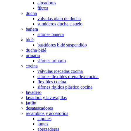
aireadores
filtros
ducha
válvulas plato de ducha
sumideros ducha a suelo
bañera
sifones bañera
bidé
bastidores bidé suspendido
ducha-bidé
urinario
sifones urinario
cocina
válvulas roscadas cocina
sifones flexibles drenaflex cocina
flexibles cocina
sifones rígidos plástico cocina
lavadero
lavadora y lavavajillas
jardín
desatascadores
recambios y accesorios
tapones
juntas
abrazaderas