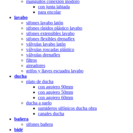
manguitos conexión inodoro
con junta labiada
para encolar
lavabo
sifones lavabo latón
sifones rígidos plástico lavabo
sifones extensibles lavabo
sifones flexibles drenaflex
válvulas lavabo latón
válvulas roscadas plástico
válvulas drenaflex
filtros
aireadores
grifos y llaves escuadra lavabo
ducha
plato de ducha
con agujero 90mm
con agujero 50mm
con agujero 60mm
ducha a suelo
sumideros sifónicos ducha obra
canales ducha
bañera
sifones bañera
bidé