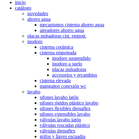
inicio
catálogo
novedades
ahorro agua
mecanismos cisterna ahorro agua
aireadores ahorro agua
placas pulsadoras cist. empotr.
inodoro
cisterna cerámica
cisterna empotrada
inodoro suspendido
inodoro a suelo
placas pulsadoras
accesorios y recambios
cisterna elevada
manguitos conexión wc
lavabo
sifones lavabo latón
sifones rígidos plástico lavabo
sifones flexibles drenaflex
sifones extensibles lavabo
válvulas lavabo latón
válvulas roscadas plástico
válvulas drenaflex
grifos y llaves escuadra