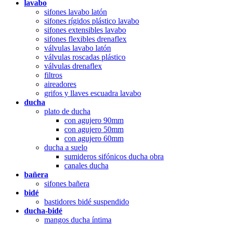
lavabo
sifones lavabo latón
sifones rígidos plástico lavabo
sifones extensibles lavabo
sifones flexibles drenaflex
válvulas lavabo latón
válvulas roscadas plástico
válvulas drenaflex
filtros
aireadores
grifos y llaves escuadra lavabo
ducha
plato de ducha
con agujero 90mm
con agujero 50mm
con agujero 60mm
ducha a suelo
sumideros sifónicos ducha obra
canales ducha
bañera
sifones bañera
bidé
bastidores bidé suspendido
ducha-bidé
mangos ducha íntima