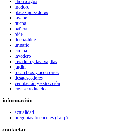
ahorro agua
inodoro
placas pulsadoras
lavabo
ducha
bañera
bidé
ducha-bidé
urinario
cocina
lavadero
lavadora y lavavajillas
jardín
recambios y accesorios
desatascadores
ventilación y extracción
envase reducido
información
actualidad
preguntas frecuentes (f.a.q.)
contactar