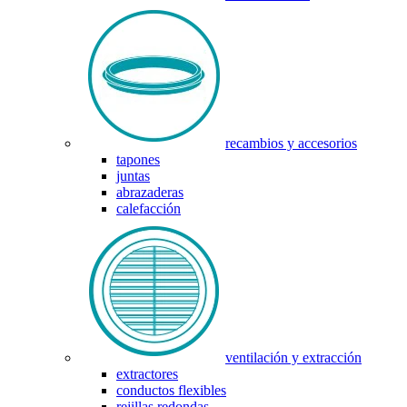
recambios y accesorios
tapones
juntas
abrazaderas
calefacción
ventilación y extracción
extractores
conductos flexibles
rejillas redondas