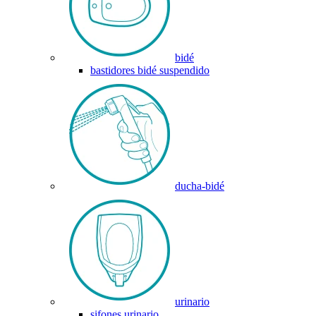
bidé
bastidores bidé suspendido
ducha-bidé
urinario
sifones urinario