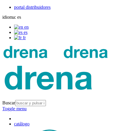
portal distribuidores
idioma:
es
en
es
fr
Buscar
Toggle menu
catálogo