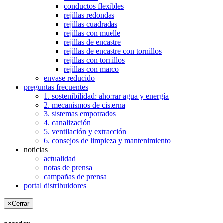
conductos flexibles
rejillas redondas
rejillas cuadradas
rejillas con muelle
rejillas de encastre
rejillas de encastre con tornillos
rejillas con tornillos
rejillas con marco
envase reducido
preguntas frecuentes
1. sostenibilidad: ahorrar agua y energía
2. mecanismos de cisterna
3. sistemas empotrados
4. canalización
5. ventilación y extracción
6. consejos de limpieza y mantenimiento
noticias
actualidad
notas de prensa
campañas de prensa
portal distribuidores
×
Cerrar