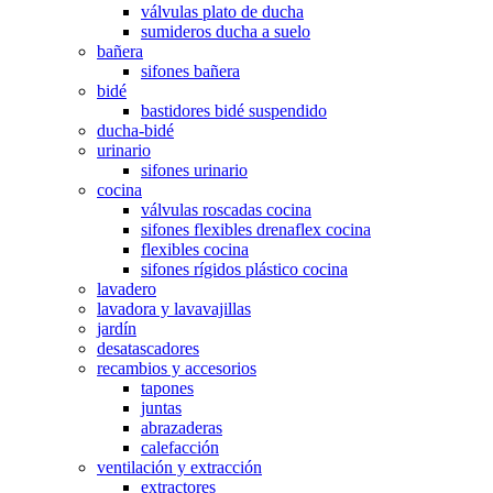
válvulas plato de ducha
sumideros ducha a suelo
bañera
sifones bañera
bidé
bastidores bidé suspendido
ducha-bidé
urinario
sifones urinario
cocina
válvulas roscadas cocina
sifones flexibles drenaflex cocina
flexibles cocina
sifones rígidos plástico cocina
lavadero
lavadora y lavavajillas
jardín
desatascadores
recambios y accesorios
tapones
juntas
abrazaderas
calefacción
ventilación y extracción
extractores