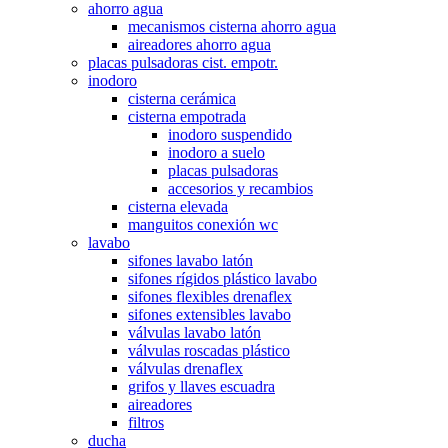
ahorro agua
mecanismos cisterna ahorro agua
aireadores ahorro agua
placas pulsadoras cist. empotr.
inodoro
cisterna cerámica
cisterna empotrada
inodoro suspendido
inodoro a suelo
placas pulsadoras
accesorios y recambios
cisterna elevada
manguitos conexión wc
lavabo
sifones lavabo latón
sifones rígidos plástico lavabo
sifones flexibles drenaflex
sifones extensibles lavabo
válvulas lavabo latón
válvulas roscadas plástico
válvulas drenaflex
grifos y llaves escuadra
aireadores
filtros
ducha