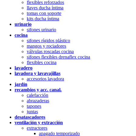
flexibles reforzados
llaves ducha íntima
tomas con soporte
kits ducha íntima
urinario
sifones urinario
cocina
sifones rígidos plástico
mangos y rociadores
válvulas roscadas cocina
sifones flexibles drenaflex cocina
flexibles cocina
lavadero
lavadora y lavavajillas
accesorios lavadora
jardín
recambios y acc. canal.
calefacción
abrazaderas
tapones
juntas
desatascadores
ventilación y extracción
extractores
apagado temporizado