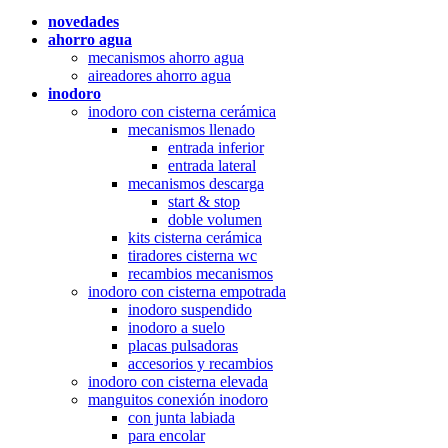
novedades
ahorro agua
mecanismos ahorro agua
aireadores ahorro agua
inodoro
inodoro con cisterna cerámica
mecanismos llenado
entrada inferior
entrada lateral
mecanismos descarga
start & stop
doble volumen
kits cisterna cerámica
tiradores cisterna wc
recambios mecanismos
inodoro con cisterna empotrada
inodoro suspendido
inodoro a suelo
placas pulsadoras
accesorios y recambios
inodoro con cisterna elevada
manguitos conexión inodoro
con junta labiada
para encolar