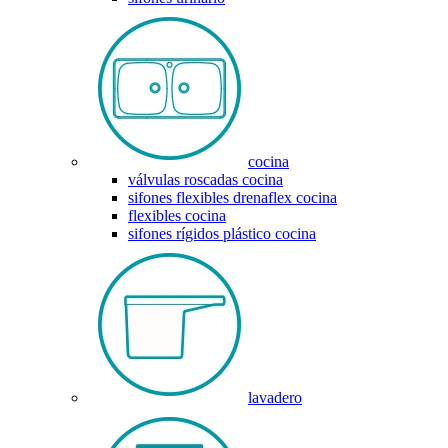
cocina
válvulas roscadas cocina
sifones flexibles drenaflex cocina
flexibles cocina
sifones rígidos plástico cocina
lavadero