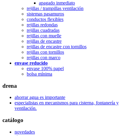
apagado inmediato
rejillas / trampillas ventilación
sistemas pasamuros
conductos flexibles
rejillas redondas
rejillas cuadradas
rejillas con muelle
rejillas de encastre
rejillas de encastre con tornillos
rejillas con tornillos
rejillas con marco
envase reducido
envase 100% papel
bolsa mínima
drena
ahorrar agua es importante
especialistas en mecanismos para cisterna, fontanería y
ventilación.
catálogo
novedades