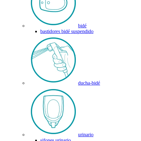
bidé
bastidores bidé suspendido
ducha-bidé
urinario
sifones urinario