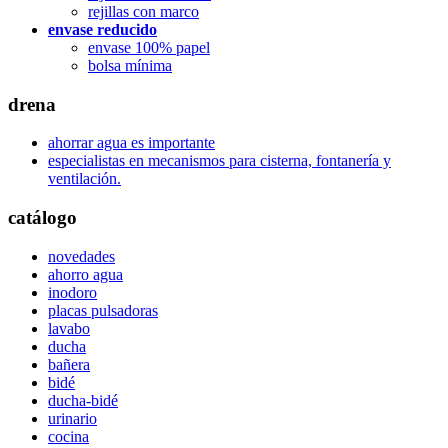
rejillas con marco
envase reducido
envase 100% papel
bolsa mínima
drena
ahorrar agua es importante
especialistas en mecanismos para cisterna, fontanería y
ventilación.
catálogo
novedades
ahorro agua
inodoro
placas pulsadoras
lavabo
ducha
bañera
bidé
ducha-bidé
urinario
cocina