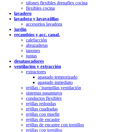
sifones flexibles drenaflex cocina
flexibles cocina
lavadero
lavadora y lavavajillas
accesorios lavadora
jardín
recambios y acc. canal.
calefacción
abrazaderas
tapones
juntas
desatascadores
ventilación y extracción
extractores
apagado temporizado
apagado inmediato
rejillas / trampillas ventilación
sistemas pasamuros
conductos flexibles
rejillas redondas
rejillas cuadradas
rejillas con muelle
rejillas de encastre
rejillas de encastre con tornillos
rejillas con tornillos