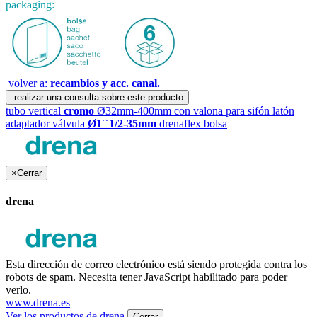
packaging:
volver a:
recambios y acc. canal.
realizar una consulta sobre este producto
tubo vertical
cromo
Ø32mm-400mm con valona para sifón latón
adaptador válvula
Ø1´´1/2-35mm
drenaflex bolsa
×
Cerrar
drena
Esta dirección de correo electrónico está siendo protegida contra los
robots de spam. Necesita tener JavaScript habilitado para poder
verlo.
www.drena.es
Ver los productos de drena
Cerrar