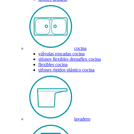
cocina
válvulas roscadas cocina
sifones flexibles drenaflex cocina
flexibles cocina
sifones rígidos plástico cocina
lavadero