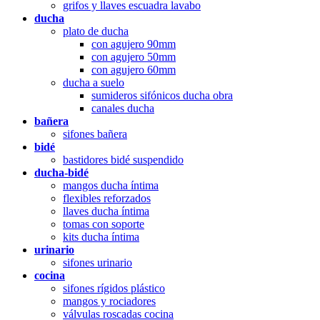
grifos y llaves escuadra lavabo
ducha
plato de ducha
con agujero 90mm
con agujero 50mm
con agujero 60mm
ducha a suelo
sumideros sifónicos ducha obra
canales ducha
bañera
sifones bañera
bidé
bastidores bidé suspendido
ducha-bidé
mangos ducha íntima
flexibles reforzados
llaves ducha íntima
tomas con soporte
kits ducha íntima
urinario
sifones urinario
cocina
sifones rígidos plástico
mangos y rociadores
válvulas roscadas cocina