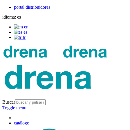
portal distribuidores
idioma:
es
en
es
fr
Buscar
Toggle menu
catálogo