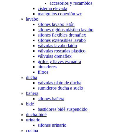
accesorios y recambios
cisterna elevada
manguitos conexión wc
lavabo
sifones lavabo latón
sifones rígidos plástico lavabo
sifones flexibles drenaflex
sifones extensibles lavabo
válvulas lavabo latón
válvulas roscadas plástico
válvulas drenaflex
grifos y llaves escuadra
aireadores
filtros
ducha
válvulas plato de ducha
sumideros ducha a suelo
bañera
sifones bañera
bidé
bastidores bidé suspendido
ducha-bidé
urinario
sifones urinario
cocina