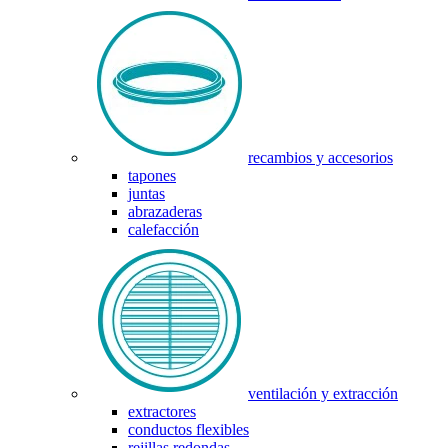
recambios y accesorios
tapones
juntas
abrazaderas
calefacción
ventilación y extracción
extractores
conductos flexibles
rejillas redondas