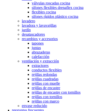
válvulas roscadas cocina
sifones flexibles drenaflex cocina
flexibles cocina
sifones rígidos plástico cocina
lavadero
lavadora y lavavajillas
jardín
desatascadores
recambios y accesorios
tapones
juntas
abrazaderas
calefacción
ventilación y extracción
extractores
conductos flexibles
rejillas redondas
rejillas cuadradas
rejillas con muelle
rejillas de encastre
rejillas de encastre con tornillos
rejillas con tornillos
rejillas con marco
envase reducido
preguntas frecuentes