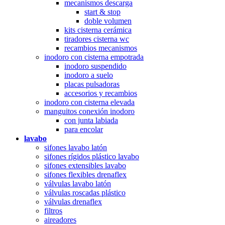
mecanismos descarga
start & stop
doble volumen
kits cisterna cerámica
tiradores cisterna wc
recambios mecanismos
inodoro con cisterna empotrada
inodoro suspendido
inodoro a suelo
placas pulsadoras
accesorios y recambios
inodoro con cisterna elevada
manguitos conexión inodoro
con junta labiada
para encolar
lavabo
sifones lavabo latón
sifones rígidos plástico lavabo
sifones extensibles lavabo
sifones flexibles drenaflex
válvulas lavabo latón
válvulas roscadas plástico
válvulas drenaflex
filtros
aireadores