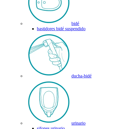
bidé
bastidores bidé suspendido
ducha-bidé
urinario
sifones urinario