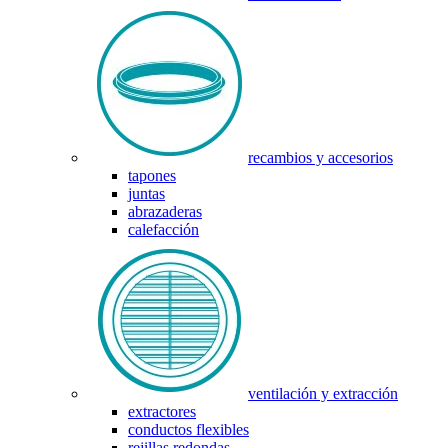
recambios y accesorios
tapones
juntas
abrazaderas
calefacción
ventilación y extracción
extractores
conductos flexibles
rejillas redondas