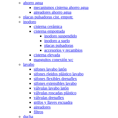
ahorro agua
mecanismos cisterna ahorro agua
aireadores ahorro agua
placas pulsadoras cist. empotr.
inodoro
cisterna cerámica
cisterna empotrada
inodoro suspendido
inodoro a suelo
placas pulsadoras
accesorios y recambios
cisterna elevada
manguitos conexión wc
lavabo
sifones lavabo latón
sifones rígidos plástico lavabo
sifones flexibles drenaflex
sifones extensibles lavabo
válvulas lavabo latón
válvulas roscadas plástico
válvulas drenaflex
grifos y llaves escuadra
aireadores
filtros
ducha