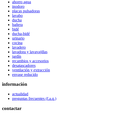
ahorro agua
inodoro
placas pulsadoras
lavabo
ducha
bañera
bidé
ducha-bidé
urinario
cocina
lavadero
lavadora y lavavajillas
jardín
recambios y accesorios
desatascadores
ventilación y extracción
envase reducido
información
actualidad
preguntas frecuentes (f.a.q.)
contactar