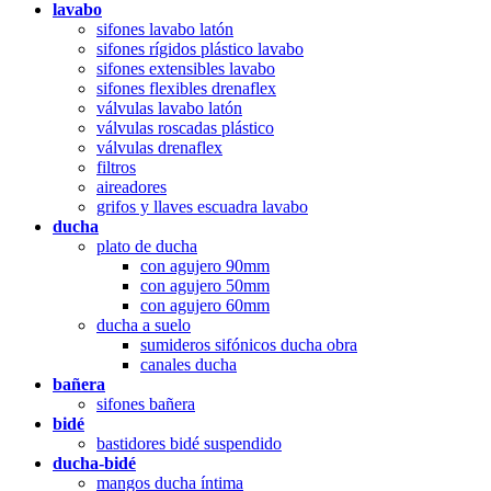
lavabo
sifones lavabo latón
sifones rígidos plástico lavabo
sifones extensibles lavabo
sifones flexibles drenaflex
válvulas lavabo latón
válvulas roscadas plástico
válvulas drenaflex
filtros
aireadores
grifos y llaves escuadra lavabo
ducha
plato de ducha
con agujero 90mm
con agujero 50mm
con agujero 60mm
ducha a suelo
sumideros sifónicos ducha obra
canales ducha
bañera
sifones bañera
bidé
bastidores bidé suspendido
ducha-bidé
mangos ducha íntima