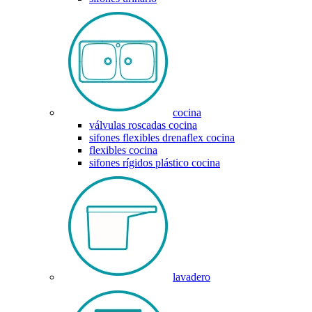
cocina
válvulas roscadas cocina
sifones flexibles drenaflex cocina
flexibles cocina
sifones rígidos plástico cocina
lavadero