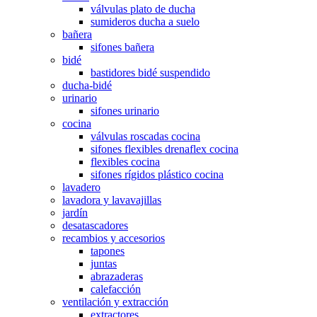
válvulas plato de ducha
sumideros ducha a suelo
bañera
sifones bañera
bidé
bastidores bidé suspendido
ducha-bidé
urinario
sifones urinario
cocina
válvulas roscadas cocina
sifones flexibles drenaflex cocina
flexibles cocina
sifones rígidos plástico cocina
lavadero
lavadora y lavavajillas
jardín
desatascadores
recambios y accesorios
tapones
juntas
abrazaderas
calefacción
ventilación y extracción
extractores