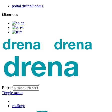
portal distribuidores
idioma:
es
en
es
fr
Buscar
Toggle menu
catálogo