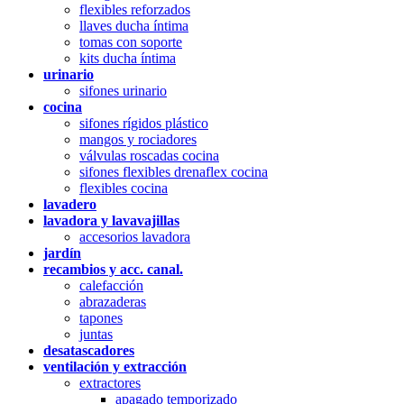
flexibles reforzados
llaves ducha íntima
tomas con soporte
kits ducha íntima
urinario
sifones urinario
cocina
sifones rígidos plástico
mangos y rociadores
válvulas roscadas cocina
sifones flexibles drenaflex cocina
flexibles cocina
lavadero
lavadora y lavavajillas
accesorios lavadora
jardín
recambios y acc. canal.
calefacción
abrazaderas
tapones
juntas
desatascadores
ventilación y extracción
extractores
apagado temporizado