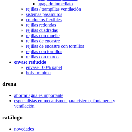
apagado inmediato
rejillas / trampillas ventilación
sistemas pasamuros
conductos flexibles
rejillas redondas
rejillas cuadradas
rejillas con muelle
rejillas de encastre
rejillas de encastre con tornillos
rejillas con tornillos
rejillas con marco
envase reducido
envase 100% papel
bolsa mínima
drena
ahorrar agua es importante
especialistas en mecanismos para cisterna, fontanería y
ventilación.
catálogo
novedades