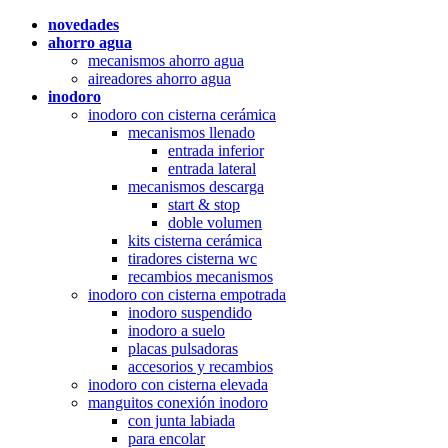
novedades
ahorro agua
mecanismos ahorro agua
aireadores ahorro agua
inodoro
inodoro con cisterna cerámica
mecanismos llenado
entrada inferior
entrada lateral
mecanismos descarga
start & stop
doble volumen
kits cisterna cerámica
tiradores cisterna wc
recambios mecanismos
inodoro con cisterna empotrada
inodoro suspendido
inodoro a suelo
placas pulsadoras
accesorios y recambios
inodoro con cisterna elevada
manguitos conexión inodoro
con junta labiada
para encolar