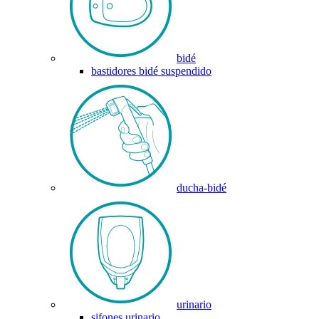
bidé
bastidores bidé suspendido
ducha-bidé
urinario
sifones urinario