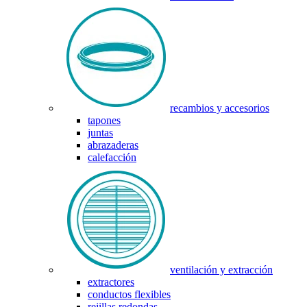
recambios y accesorios
tapones
juntas
abrazaderas
calefacción
ventilación y extracción
extractores
conductos flexibles
rejillas redondas