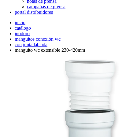
notas de prensa
campañas de prensa
portal distribuidores
inicio
catálogo
inodoro
manguitos conexión wc
con junta labiada
manguito wc extensible 230-420mm