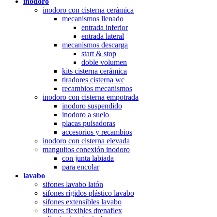
inodoro
inodoro con cisterna cerámica
mecanismos llenado
entrada inferior
entrada lateral
mecanismos descarga
start & stop
doble volumen
kits cisterna cerámica
tiradores cisterna wc
recambios mecanismos
inodoro con cisterna empotrada
inodoro suspendido
inodoro a suelo
placas pulsadoras
accesorios y recambios
inodoro con cisterna elevada
manguitos conexión inodoro
con junta labiada
para encolar
lavabo
sifones lavabo latón
sifones rígidos plástico lavabo
sifones extensibles lavabo
sifones flexibles drenaflex