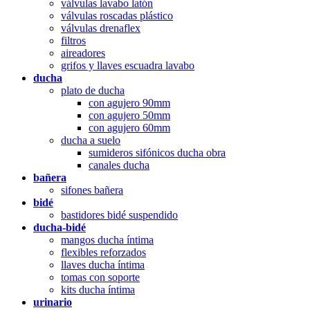
válvulas lavabo latón
válvulas roscadas plástico
válvulas drenaflex
filtros
aireadores
grifos y llaves escuadra lavabo
ducha
plato de ducha
con agujero 90mm
con agujero 50mm
con agujero 60mm
ducha a suelo
sumideros sifónicos ducha obra
canales ducha
bañera
sifones bañera
bidé
bastidores bidé suspendido
ducha-bidé
mangos ducha íntima
flexibles reforzados
llaves ducha íntima
tomas con soporte
kits ducha íntima
urinario