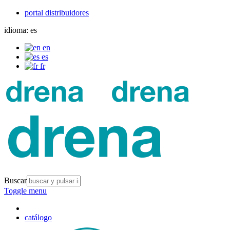
portal distribuidores
idioma:
es
en
es
fr
Buscar
Toggle menu
catálogo