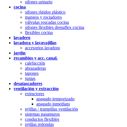
sifones urinario
cocina
sifones rígidos plástico
mangos y rociadores
válvulas roscadas cocina
sifones flexibles drenaflex cocina
flexibles cocina
lavadero
lavadora y lavavajillas
accesorios lavadora
jardín
recambios y acc. canal.
calefacción
abrazaderas
tapones
juntas
desatascadores
ventilación y extracción
extractores
apagado temporizado
apagado inmediato
rejillas / trampillas ventilación
sistemas pasamuros
conductos flexibles
rejillas redondas