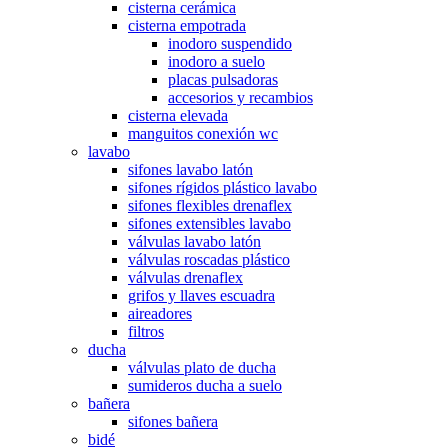
cisterna cerámica
cisterna empotrada
inodoro suspendido
inodoro a suelo
placas pulsadoras
accesorios y recambios
cisterna elevada
manguitos conexión wc
lavabo
sifones lavabo latón
sifones rígidos plástico lavabo
sifones flexibles drenaflex
sifones extensibles lavabo
válvulas lavabo latón
válvulas roscadas plástico
válvulas drenaflex
grifos y llaves escuadra
aireadores
filtros
ducha
válvulas plato de ducha
sumideros ducha a suelo
bañera
sifones bañera
bidé