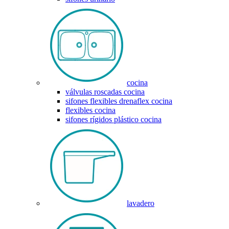
cocina
válvulas roscadas cocina
sifones flexibles drenaflex cocina
flexibles cocina
sifones rígidos plástico cocina
lavadero