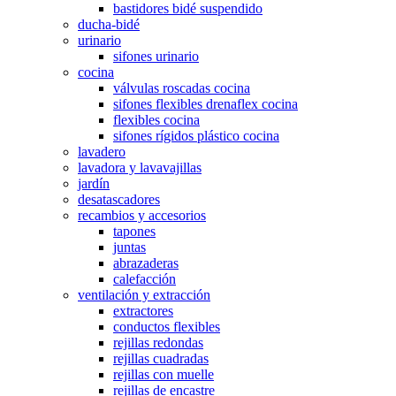
bastidores bidé suspendido
ducha-bidé
urinario
sifones urinario
cocina
válvulas roscadas cocina
sifones flexibles drenaflex cocina
flexibles cocina
sifones rígidos plástico cocina
lavadero
lavadora y lavavajillas
jardín
desatascadores
recambios y accesorios
tapones
juntas
abrazaderas
calefacción
ventilación y extracción
extractores
conductos flexibles
rejillas redondas
rejillas cuadradas
rejillas con muelle
rejillas de encastre