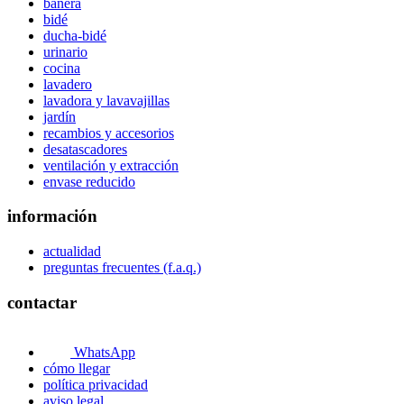
bañera
bidé
ducha-bidé
urinario
cocina
lavadero
lavadora y lavavajillas
jardín
recambios y accesorios
desatascadores
ventilación y extracción
envase reducido
información
actualidad
preguntas frecuentes (f.a.q.)
contactar
WhatsApp
cómo llegar
política privacidad
aviso legal