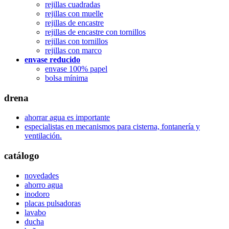
rejillas cuadradas
rejillas con muelle
rejillas de encastre
rejillas de encastre con tornillos
rejillas con tornillos
rejillas con marco
envase reducido
envase 100% papel
bolsa mínima
drena
ahorrar agua es importante
especialistas en mecanismos para cisterna, fontanería y
ventilación.
catálogo
novedades
ahorro agua
inodoro
placas pulsadoras
lavabo
ducha