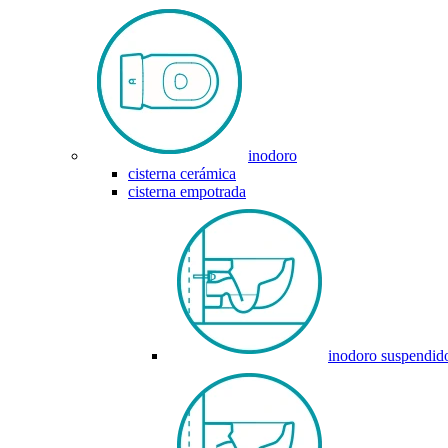
inodoro
cisterna cerámica
cisterna empotrada
inodoro suspendid