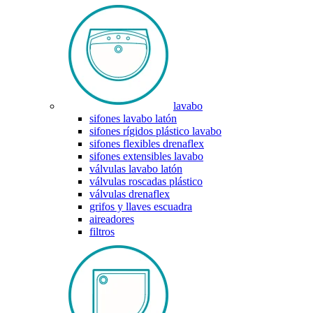
lavabo
sifones lavabo latón
sifones rígidos plástico lavabo
sifones flexibles drenaflex
sifones extensibles lavabo
válvulas lavabo latón
válvulas roscadas plástico
válvulas drenaflex
grifos y llaves escuadra
aireadores
filtros