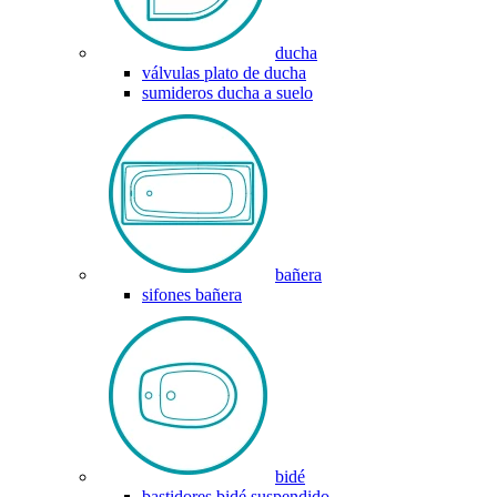
ducha
válvulas plato de ducha
sumideros ducha a suelo
bañera
sifones bañera
bidé
bastidores bidé suspendido