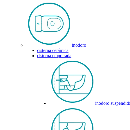
inodoro
cisterna cerámica
cisterna empotrada
inodoro suspendid