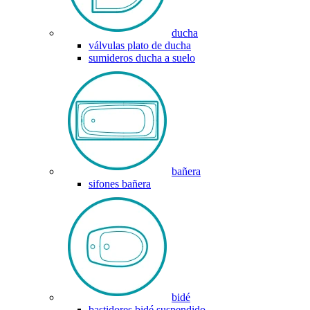
ducha
válvulas plato de ducha
sumideros ducha a suelo
bañera
sifones bañera
bidé
bastidores bidé suspendido