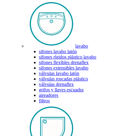
lavabo
sifones lavabo latón
sifones rígidos plástico lavabo
sifones flexibles drenaflex
sifones extensibles lavabo
válvulas lavabo latón
válvulas roscadas plástico
válvulas drenaflex
grifos y llaves escuadra
aireadores
filtros