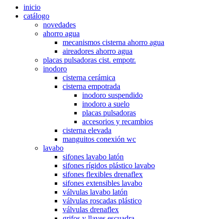
inicio
catálogo
novedades
ahorro agua
mecanismos cisterna ahorro agua
aireadores ahorro agua
placas pulsadoras cist. empotr.
inodoro
cisterna cerámica
cisterna empotrada
inodoro suspendido
inodoro a suelo
placas pulsadoras
accesorios y recambios
cisterna elevada
manguitos conexión wc
lavabo
sifones lavabo latón
sifones rígidos plástico lavabo
sifones flexibles drenaflex
sifones extensibles lavabo
válvulas lavabo latón
válvulas roscadas plástico
válvulas drenaflex
grifos y llaves escuadra