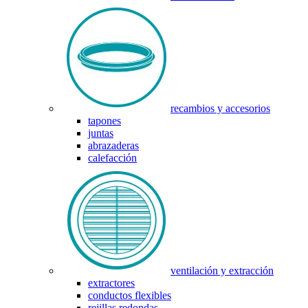
recambios y accesorios
tapones
juntas
abrazaderas
calefacción
ventilación y extracción
extractores
conductos flexibles
rejillas redondas