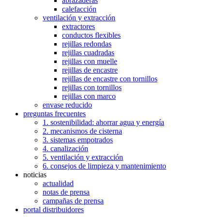
abrazaderas
calefacción
ventilación y extracción
extractores
conductos flexibles
rejillas redondas
rejillas cuadradas
rejillas con muelle
rejillas de encastre
rejillas de encastre con tornillos
rejillas con tornillos
rejillas con marco
envase reducido
preguntas frecuentes
1. sostenibilidad: ahorrar agua y energía
2. mecanismos de cisterna
3. sistemas empotrados
4. canalización
5. ventilación y extracción
6. consejos de limpieza y mantenimiento
noticias
actualidad
notas de prensa
campañas de prensa
portal distribuidores