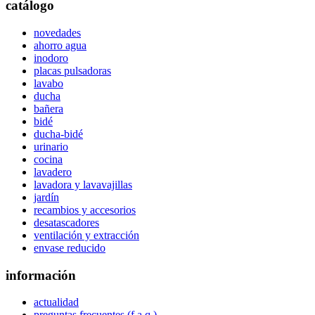
catálogo
novedades
ahorro agua
inodoro
placas pulsadoras
lavabo
ducha
bañera
bidé
ducha-bidé
urinario
cocina
lavadero
lavadora y lavavajillas
jardín
recambios y accesorios
desatascadores
ventilación y extracción
envase reducido
información
actualidad
preguntas frecuentes (f.a.q.)