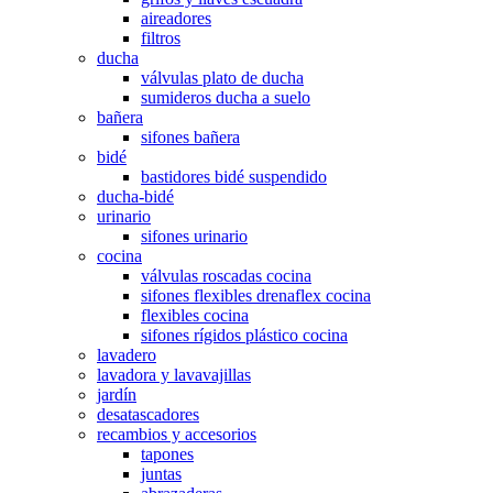
aireadores
filtros
ducha
válvulas plato de ducha
sumideros ducha a suelo
bañera
sifones bañera
bidé
bastidores bidé suspendido
ducha-bidé
urinario
sifones urinario
cocina
válvulas roscadas cocina
sifones flexibles drenaflex cocina
flexibles cocina
sifones rígidos plástico cocina
lavadero
lavadora y lavavajillas
jardín
desatascadores
recambios y accesorios
tapones
juntas