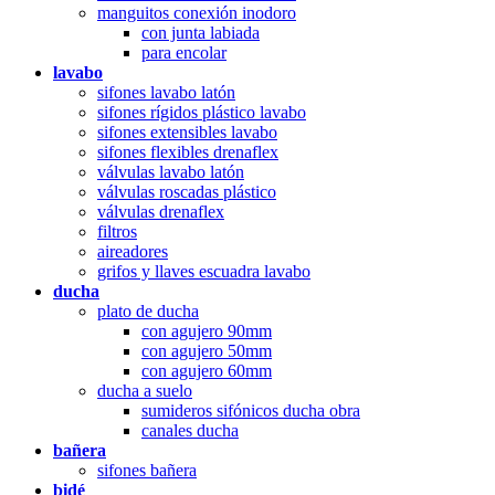
manguitos conexión inodoro
con junta labiada
para encolar
lavabo
sifones lavabo latón
sifones rígidos plástico lavabo
sifones extensibles lavabo
sifones flexibles drenaflex
válvulas lavabo latón
válvulas roscadas plástico
válvulas drenaflex
filtros
aireadores
grifos y llaves escuadra lavabo
ducha
plato de ducha
con agujero 90mm
con agujero 50mm
con agujero 60mm
ducha a suelo
sumideros sifónicos ducha obra
canales ducha
bañera
sifones bañera
bidé