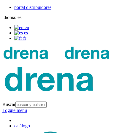
portal distribuidores
idioma:
es
en
es
fr
Buscar
Toggle menu
catálogo