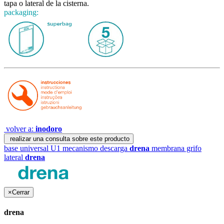
tapa o lateral de la cisterna.
packaging:
volver a:
inodoro
realizar una consulta sobre este producto
base universal U1 mecanismo descarga
drena
membrana grifo
lateral
drena
×
Cerrar
drena