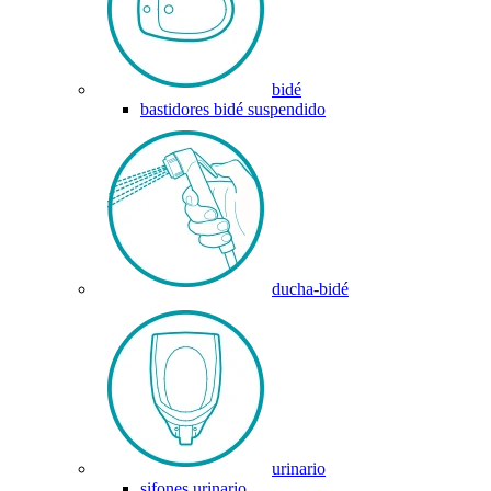
bidé
bastidores bidé suspendido
ducha-bidé
urinario
sifones urinario