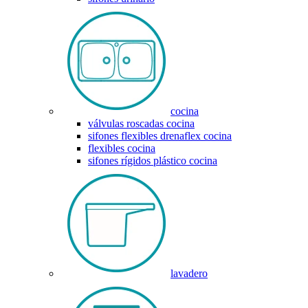
cocina
válvulas roscadas cocina
sifones flexibles drenaflex cocina
flexibles cocina
sifones rígidos plástico cocina
lavadero