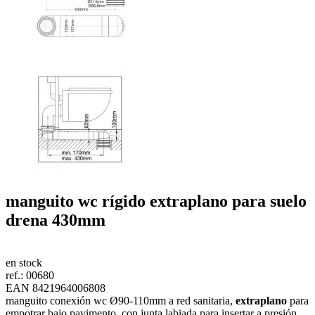
manguito wc rígido
extraplano para suelo
drena
430mm
en stock
ref.:
00680
EAN 8421964006808
manguito conexión wc Ø90-110mm a red sanitaria,
extraplano
para
empotrar bajo pavimento, con junta labiada para insertar a presión,