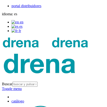
portal distribuidores
idioma:
es
en
es
fr
Buscar
Toggle menu
catálogo