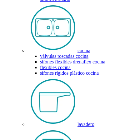
cocina
válvulas roscadas cocina
sifones flexibles drenaflex cocina
flexibles cocina
sifones rígidos plástico cocina
lavadero