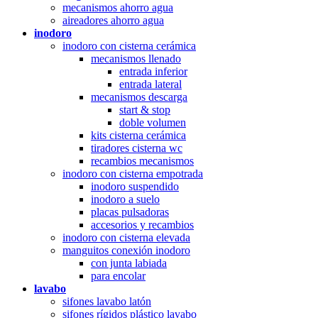
mecanismos ahorro agua
aireadores ahorro agua
inodoro
inodoro con cisterna cerámica
mecanismos llenado
entrada inferior
entrada lateral
mecanismos descarga
start & stop
doble volumen
kits cisterna cerámica
tiradores cisterna wc
recambios mecanismos
inodoro con cisterna empotrada
inodoro suspendido
inodoro a suelo
placas pulsadoras
accesorios y recambios
inodoro con cisterna elevada
manguitos conexión inodoro
con junta labiada
para encolar
lavabo
sifones lavabo latón
sifones rígidos plástico lavabo