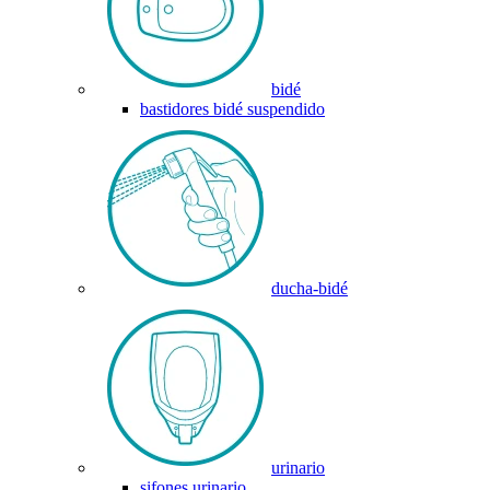
bidé
bastidores bidé suspendido
ducha-bidé
urinario
sifones urinario