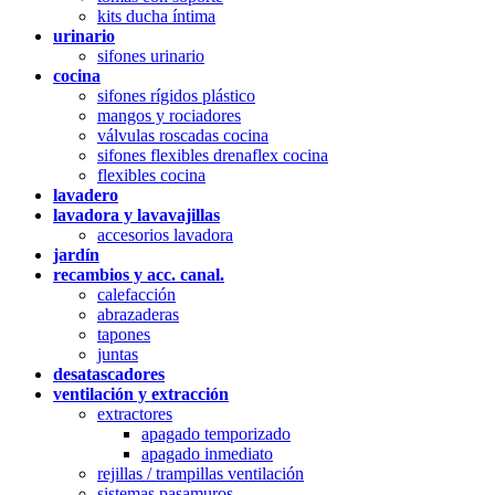
kits ducha íntima
urinario
sifones urinario
cocina
sifones rígidos plástico
mangos y rociadores
válvulas roscadas cocina
sifones flexibles drenaflex cocina
flexibles cocina
lavadero
lavadora y lavavajillas
accesorios lavadora
jardín
recambios y acc. canal.
calefacción
abrazaderas
tapones
juntas
desatascadores
ventilación y extracción
extractores
apagado temporizado
apagado inmediato
rejillas / trampillas ventilación
sistemas pasamuros