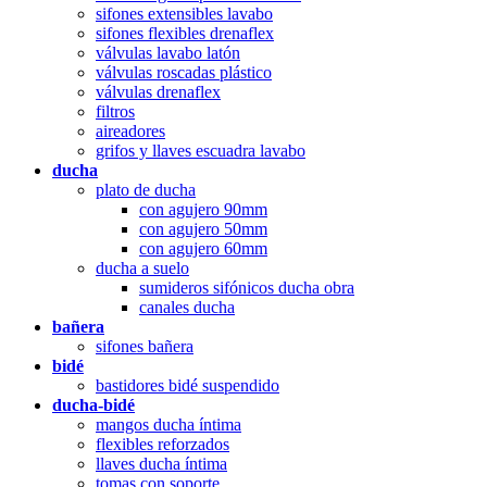
sifones extensibles lavabo
sifones flexibles drenaflex
válvulas lavabo latón
válvulas roscadas plástico
válvulas drenaflex
filtros
aireadores
grifos y llaves escuadra lavabo
ducha
plato de ducha
con agujero 90mm
con agujero 50mm
con agujero 60mm
ducha a suelo
sumideros sifónicos ducha obra
canales ducha
bañera
sifones bañera
bidé
bastidores bidé suspendido
ducha-bidé
mangos ducha íntima
flexibles reforzados
llaves ducha íntima
tomas con soporte