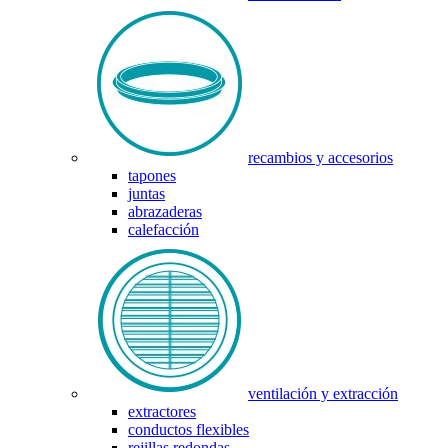
recambios y accesorios
tapones
juntas
abrazaderas
calefacción
ventilación y extracción
extractores
conductos flexibles
rejillas redondas