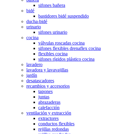
sifones bañera
bidé
bastidores bidé suspendido
ducha-bidé
urinario
sifones urinario
cocina
válvulas roscadas cocina
sifones flexibles drenaflex cocina
flexibles cocina
sifones rígidos plástico cocina
lavadero
lavadora y lavavajillas
jardín
desatascadores
recambios y accesorios
tapones
juntas
abrazaderas
calefacción
ventilación y extracción
extractores
conductos flexibles
rejillas redondas