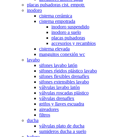
placas pulsadoras cist. empotr.
inodoro
cisterna cerámica
cisterna empotrada
inodoro suspendido
inodoro a suelo
placas pulsadoras
accesorios y recambios
cisterna elevada
manguitos conexión wc
lavabo
sifones lavabo latón
sifones rígidos plástico lavabo
sifones flexibles drenaflex
sifones extensibles lavabo
válvulas lavabo latón
válvulas roscadas plástico
válvulas drenaflex
grifos y llaves escuadra
aireadores
filtros
ducha
válvulas plato de ducha
sumideros ducha a suelo
bañera