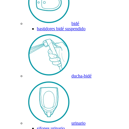
bidé
bastidores bidé suspendido
ducha-bidé
urinario
sifones urinario