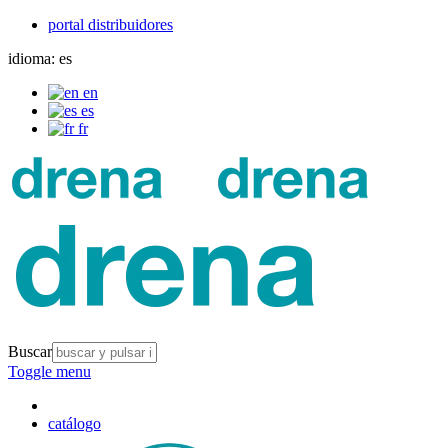
portal distribuidores
idioma:
es
en
es
fr
Buscar
Toggle menu
catálogo