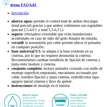
drena FAQ 6.02
descripción
ahorra agua:
permite el control total de ambas descargas
(total-parcial) gracias a que ambos volúmenes son regulables
(parcial 2,5-4,0 l. y total 5,5-6,5 l.)
seguro:
rebosadero extensible que evita inundaciones
accidentales en caso de fallo del grifo flotador de entrada.
versátil:
la transmisión por cable permite ubicar el pulsador
en cualquier posición.
base universal U1:
se adapta a la base existente en su
cisterna, por lo que no requiere desmontar la cisterna.
Recomendamos cambiar tornillería de fijación de cisterna y
junta entre inodoro y cisterna.
conjunto completo:
incluye pulsador cromado con anillo de
montaje superficie-empotrado, mecanismo accionado por
cable, tornillos fijación y junta cisterna, embellecedor tapa-
agujero lateral cisterna y llave de apriete.
instrucciones
de montaje en el interior.