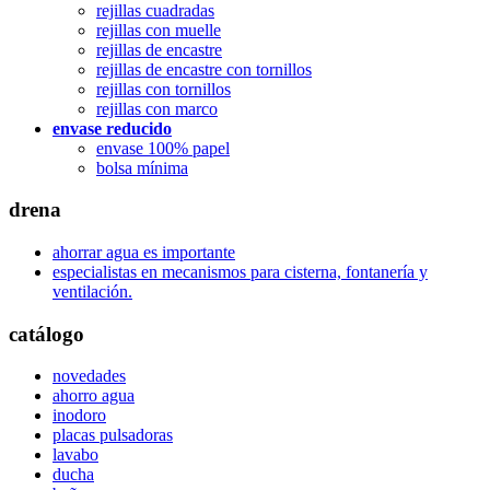
rejillas cuadradas
rejillas con muelle
rejillas de encastre
rejillas de encastre con tornillos
rejillas con tornillos
rejillas con marco
envase reducido
envase 100% papel
bolsa mínima
drena
ahorrar agua es importante
especialistas en mecanismos para cisterna, fontanería y
ventilación.
catálogo
novedades
ahorro agua
inodoro
placas pulsadoras
lavabo
ducha