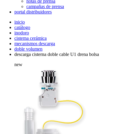
notas de prensa
campañas de prensa
portal distribuidores
inicio
catálogo
inodoro
cisterna cerámica
mecanismos descarga
doble volumen
descarga cisterna doble cable U1 drena bolsa
new