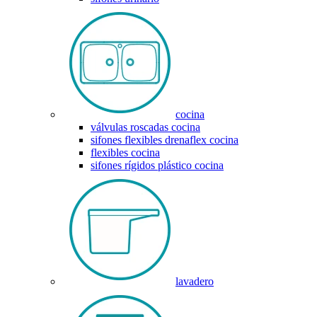
cocina
válvulas roscadas cocina
sifones flexibles drenaflex cocina
flexibles cocina
sifones rígidos plástico cocina
lavadero