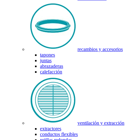
recambios y accesorios
tapones
juntas
abrazaderas
calefacción
ventilación y extracción
extractores
conductos flexibles
rejillas redondas