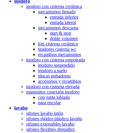
inodoro
inodoro con cisterna cerámica
mecanismos llenado
entrada inferior
entrada lateral
mecanismos descarga
start & stop
doble volumen
kits cisterna cerámica
tiradores cisterna wc
recambios mecanismos
inodoro con cisterna empotrada
inodoro suspendido
inodoro a suelo
placas pulsadoras
accesorios y recambios
inodoro con cisterna elevada
manguitos conexión inodoro
con junta labiada
para encolar
lavabo
sifones lavabo latón
sifones rígidos plástico lavabo
sifones extensibles lavabo
sifones flexibles drenaflex