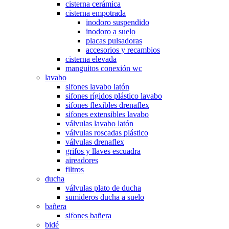
cisterna cerámica
cisterna empotrada
inodoro suspendido
inodoro a suelo
placas pulsadoras
accesorios y recambios
cisterna elevada
manguitos conexión wc
lavabo
sifones lavabo latón
sifones rígidos plástico lavabo
sifones flexibles drenaflex
sifones extensibles lavabo
válvulas lavabo latón
válvulas roscadas plástico
válvulas drenaflex
grifos y llaves escuadra
aireadores
filtros
ducha
válvulas plato de ducha
sumideros ducha a suelo
bañera
sifones bañera
bidé