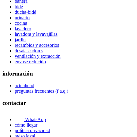
bañera
bidé
ducha-bidé
urinario
cocina
lavadero
lavadora y lavavajillas
jardín
recambios y accesorios
desatascadores
ventilación y extracción
envase reducido
información
actualidad
preguntas frecuentes (f.a.q.)
contactar
WhatsApp
cómo llegar
política privacidad
aviso legal