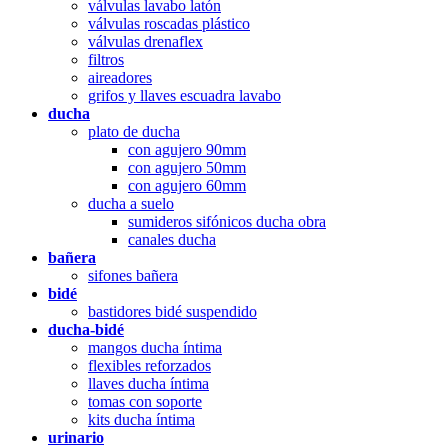
válvulas lavabo latón
válvulas roscadas plástico
válvulas drenaflex
filtros
aireadores
grifos y llaves escuadra lavabo
ducha
plato de ducha
con agujero 90mm
con agujero 50mm
con agujero 60mm
ducha a suelo
sumideros sifónicos ducha obra
canales ducha
bañera
sifones bañera
bidé
bastidores bidé suspendido
ducha-bidé
mangos ducha íntima
flexibles reforzados
llaves ducha íntima
tomas con soporte
kits ducha íntima
urinario