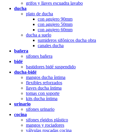
grifos y llaves escuadra lavabo
ducha
plato de ducha
con agujero 90mm
con agujero 50mm
con agujero 60mm
ducha a suelo
sumideros sifónicos ducha obra
canales ducha
bañera
sifones bañera
bidé
bastidores bidé suspendido
ducha-bidé
mangos ducha íntima
flexibles reforzados
llaves ducha íntima
tomas con soporte
kits ducha íntima
urinario
sifones urinario
cocina
sifones rígidos plástico
mangos y rociadores
válvulas roscadas cocina