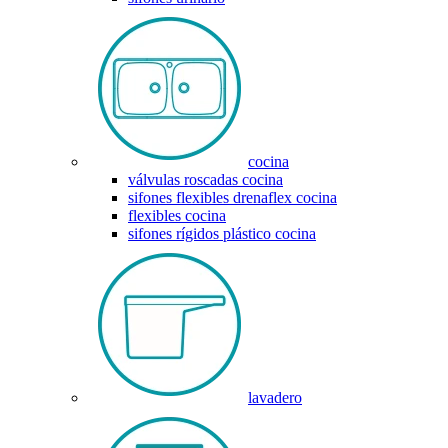
cocina
válvulas roscadas cocina
sifones flexibles drenaflex cocina
flexibles cocina
sifones rígidos plástico cocina
lavadero