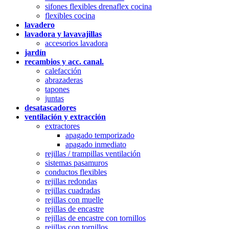
sifones flexibles drenaflex cocina
flexibles cocina
lavadero
lavadora y lavavajillas
accesorios lavadora
jardín
recambios y acc. canal.
calefacción
abrazaderas
tapones
juntas
desatascadores
ventilación y extracción
extractores
apagado temporizado
apagado inmediato
rejillas / trampillas ventilación
sistemas pasamuros
conductos flexibles
rejillas redondas
rejillas cuadradas
rejillas con muelle
rejillas de encastre
rejillas de encastre con tornillos
rejillas con tornillos