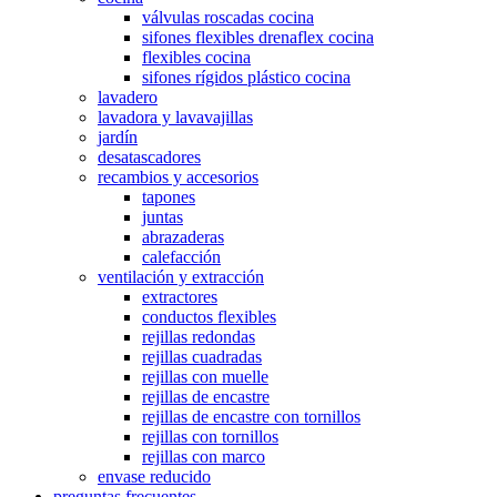
válvulas roscadas cocina
sifones flexibles drenaflex cocina
flexibles cocina
sifones rígidos plástico cocina
lavadero
lavadora y lavavajillas
jardín
desatascadores
recambios y accesorios
tapones
juntas
abrazaderas
calefacción
ventilación y extracción
extractores
conductos flexibles
rejillas redondas
rejillas cuadradas
rejillas con muelle
rejillas de encastre
rejillas de encastre con tornillos
rejillas con tornillos
rejillas con marco
envase reducido
preguntas frecuentes