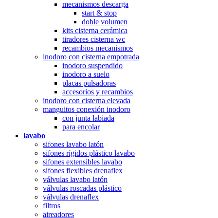
mecanismos descarga
start & stop
doble volumen
kits cisterna cerámica
tiradores cisterna wc
recambios mecanismos
inodoro con cisterna empotrada
inodoro suspendido
inodoro a suelo
placas pulsadoras
accesorios y recambios
inodoro con cisterna elevada
manguitos conexión inodoro
con junta labiada
para encolar
lavabo
sifones lavabo latón
sifones rígidos plástico lavabo
sifones extensibles lavabo
sifones flexibles drenaflex
válvulas lavabo latón
válvulas roscadas plástico
válvulas drenaflex
filtros
aireadores