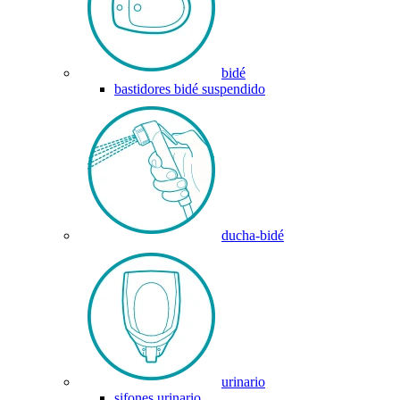
bidé
bastidores bidé suspendido
ducha-bidé
urinario
sifones urinario