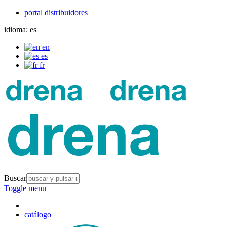
portal distribuidores
idioma:
es
en
es
fr
Buscar
Toggle menu
catálogo