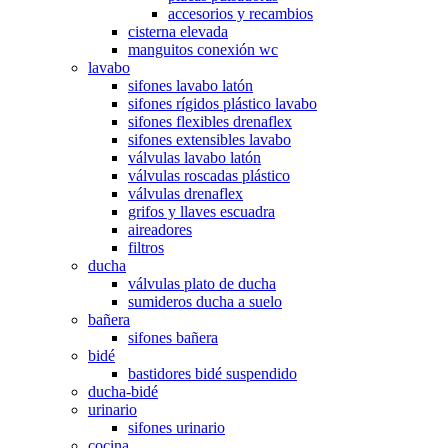
accesorios y recambios
cisterna elevada
manguitos conexión wc
lavabo
sifones lavabo latón
sifones rígidos plástico lavabo
sifones flexibles drenaflex
sifones extensibles lavabo
válvulas lavabo latón
válvulas roscadas plástico
válvulas drenaflex
grifos y llaves escuadra
aireadores
filtros
ducha
válvulas plato de ducha
sumideros ducha a suelo
bañera
sifones bañera
bidé
bastidores bidé suspendido
ducha-bidé
urinario
sifones urinario
cocina