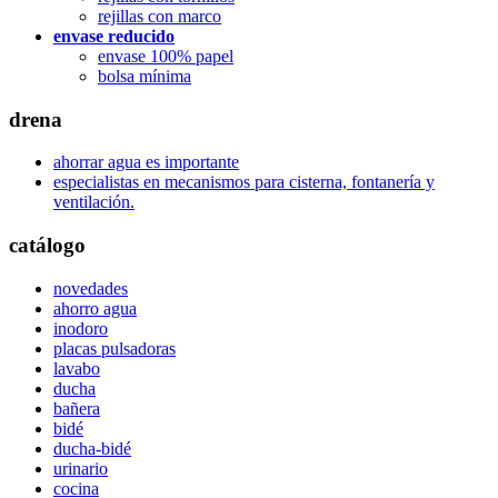
rejillas con marco
envase reducido
envase 100% papel
bolsa mínima
drena
ahorrar agua es importante
especialistas en mecanismos para cisterna, fontanería y
ventilación.
catálogo
novedades
ahorro agua
inodoro
placas pulsadoras
lavabo
ducha
bañera
bidé
ducha-bidé
urinario
cocina