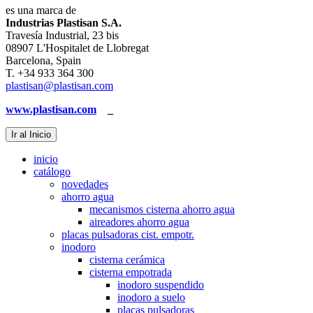
es una marca de
Industrias Plastisan S.A.
Travesía Industrial, 23 bis
08907 L'Hospitalet de Llobregat
Barcelona, Spain
T. +34 933 364 300
plastisan@plastisan.com
www.plastisan.com
_
Ir al Inicio
inicio
catálogo
novedades
ahorro agua
mecanismos cisterna ahorro agua
aireadores ahorro agua
placas pulsadoras cist. empotr.
inodoro
cisterna cerámica
cisterna empotrada
inodoro suspendido
inodoro a suelo
placas pulsadoras