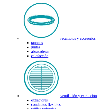
recambios y accesorios
tapones
juntas
abrazaderas
calefacción
ventilación y extracción
extractores
conductos flexibles
rejillas redondas