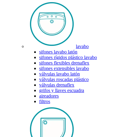
lavabo
sifones lavabo latón
sifones rígidos plástico lavabo
sifones flexibles drenaflex
sifones extensibles lavabo
válvulas lavabo latón
válvulas roscadas plástico
válvulas drenaflex
grifos y llaves escuadra
aireadores
filtros