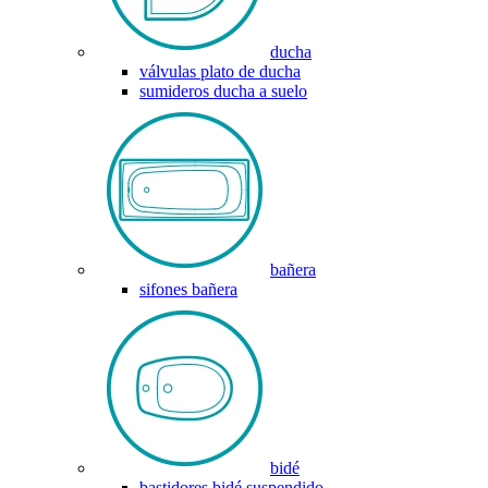
ducha
válvulas plato de ducha
sumideros ducha a suelo
bañera
sifones bañera
bidé
bastidores bidé suspendido