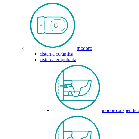
inodoro
cisterna cerámica
cisterna empotrada
inodoro suspendid